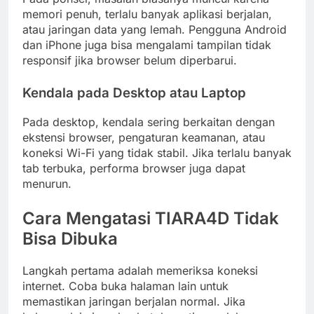
memori penuh, terlalu banyak aplikasi berjalan,
atau jaringan data yang lemah. Pengguna Android
dan iPhone juga bisa mengalami tampilan tidak
responsif jika browser belum diperbarui.
Kendala pada Desktop atau Laptop
Pada desktop, kendala sering berkaitan dengan
ekstensi browser, pengaturan keamanan, atau
koneksi Wi-Fi yang tidak stabil. Jika terlalu banyak
tab terbuka, performa browser juga dapat
menurun.
Cara Mengatasi TIARA4D Tidak
Bisa Dibuka
Langkah pertama adalah memeriksa koneksi
internet. Coba buka halaman lain untuk
memastikan jaringan berjalan normal. Jika