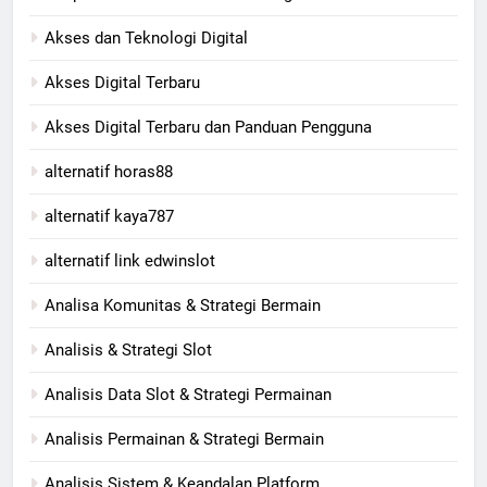
Akses dan Teknologi Digital
Akses Digital Terbaru
Akses Digital Terbaru dan Panduan Pengguna
alternatif horas88
alternatif kaya787
alternatif link edwinslot
Analisa Komunitas & Strategi Bermain
Analisis & Strategi Slot
Analisis Data Slot & Strategi Permainan
Analisis Permainan & Strategi Bermain
Analisis Sistem & Keandalan Platform