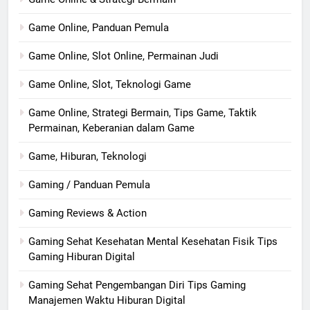
Game Online, Panduan Pemula
Game Online, Slot Online, Permainan Judi
Game Online, Slot, Teknologi Game
Game Online, Strategi Bermain, Tips Game, Taktik
Permainan, Keberanian dalam Game
Game, Hiburan, Teknologi
Gaming / Panduan Pemula
Gaming Reviews & Action
Gaming Sehat Kesehatan Mental Kesehatan Fisik Tips
Gaming Hiburan Digital
Gaming Sehat Pengembangan Diri Tips Gaming
Manajemen Waktu Hiburan Digital