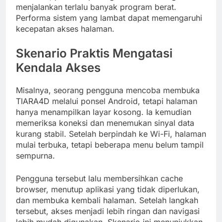
menjalankan terlalu banyak program berat.
Performa sistem yang lambat dapat memengaruhi
kecepatan akses halaman.
Skenario Praktis Mengatasi
Kendala Akses
Misalnya, seorang pengguna mencoba membuka
TIARA4D melalui ponsel Android, tetapi halaman
hanya menampilkan layar kosong. Ia kemudian
memeriksa koneksi dan menemukan sinyal data
kurang stabil. Setelah berpindah ke Wi-Fi, halaman
mulai terbuka, tetapi beberapa menu belum tampil
sempurna.
Pengguna tersebut lalu membersihkan cache
browser, menutup aplikasi yang tidak diperlukan,
dan membuka kembali halaman. Setelah langkah
tersebut, akses menjadi lebih ringan dan navigasi
lebih mudah digunakan. Skenario ini menunjukkan