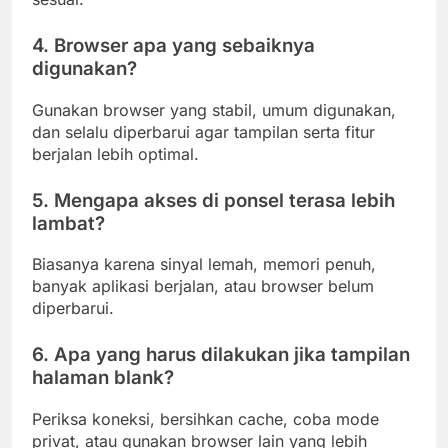
4. Browser apa yang sebaiknya
digunakan?
Gunakan browser yang stabil, umum digunakan,
dan selalu diperbarui agar tampilan serta fitur
berjalan lebih optimal.
5. Mengapa akses di ponsel terasa lebih
lambat?
Biasanya karena sinyal lemah, memori penuh,
banyak aplikasi berjalan, atau browser belum
diperbarui.
6. Apa yang harus dilakukan jika tampilan
halaman blank?
Periksa koneksi, bersihkan cache, coba mode
privat, atau gunakan browser lain yang lebih