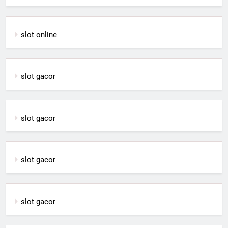
slot online
slot gacor
slot gacor
slot gacor
slot gacor