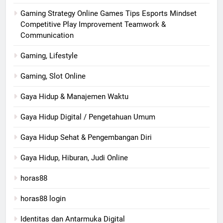
Gaming Strategy Online Games Tips Esports Mindset
Competitive Play Improvement Teamwork &
Communication
Gaming, Lifestyle
Gaming, Slot Online
Gaya Hidup & Manajemen Waktu
Gaya Hidup Digital / Pengetahuan Umum
Gaya Hidup Sehat & Pengembangan Diri
Gaya Hidup, Hiburan, Judi Online
horas88
horas88 login
Identitas dan Antarmuka Digital