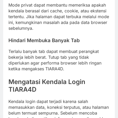
Mode privat dapat membantu memeriksa apakah
kendala berasal dari cache, cookie, atau ekstensi
tertentu. Jika halaman dapat terbuka melalui mode
ini, kemungkinan masalah ada pada data browser
sebelumnya.
Hindari Membuka Banyak Tab
Terlalu banyak tab dapat membuat perangkat
bekerja lebih berat. Tutup tab yang tidak
diperlukan agar performa browser lebih ringan
ketika mengakses TIARA4D.
Mengatasi Kendala Login
TIARA4D
Kendala login dapat terjadi karena salah
memasukkan data, koneksi terputus, atau halaman
belum termuat sempurna. Sebelum mencoba