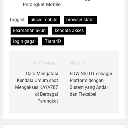
Perangkat Mobile
Tagged:
akses mobile
browser stabil
keamanan akun
kendala akses
login gagal
Tiara4D
Previous:
Next:
Post
navigation
Cara Mengatasi
EDWINSLOT sebagai
Kendala Umum saat
Platform dengan
Mengakses KAYA787
Sistem yang Andal
di Berbagai
dan Fleksibel
Perangkat