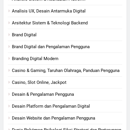
Analisis UX, Desain Antarmuka Digital
Arsitektur Sistem & Teknologi Backend
Brand Digital
Brand Digital dan Pengalaman Pengguna
Branding Digital Modern
Casino & Gaming, Taruhan Olahraga, Panduan Pengguna
Casino, Slot Online, Jackpot
Desain & Pengalaman Pengguna
Desain Platform dan Pengalaman Digital
Desain Website dan Pengalaman Pengguna
Dunia Pokémon Psikologi Fiksi Strategi dan Pertarungan