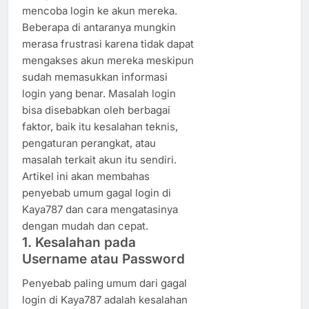
mencoba login ke akun mereka.
Beberapa di antaranya mungkin
merasa frustrasi karena tidak dapat
mengakses akun mereka meskipun
sudah memasukkan informasi
login yang benar. Masalah login
bisa disebabkan oleh berbagai
faktor, baik itu kesalahan teknis,
pengaturan perangkat, atau
masalah terkait akun itu sendiri.
Artikel ini akan membahas
penyebab umum gagal login di
Kaya787 dan cara mengatasinya
dengan mudah dan cepat.
1. Kesalahan pada
Username atau Password
Penyebab paling umum dari gagal
login di Kaya787 adalah kesalahan