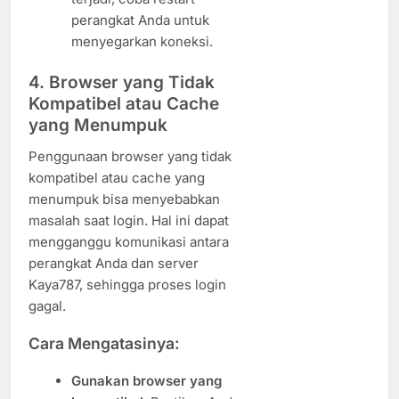
perangkat Anda untuk
menyegarkan koneksi.
4. Browser yang Tidak
Kompatibel atau Cache
yang Menumpuk
Penggunaan browser yang tidak
kompatibel atau cache yang
menumpuk bisa menyebabkan
masalah saat login. Hal ini dapat
mengganggu komunikasi antara
perangkat Anda dan server
Kaya787, sehingga proses login
gagal.
Cara Mengatasinya:
Gunakan browser yang