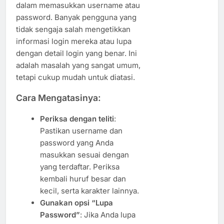
dalam memasukkan username atau
password. Banyak pengguna yang
tidak sengaja salah mengetikkan
informasi login mereka atau lupa
dengan detail login yang benar. Ini
adalah masalah yang sangat umum,
tetapi cukup mudah untuk diatasi.
Cara Mengatasinya:
Periksa dengan teliti
:
Pastikan username dan
password yang Anda
masukkan sesuai dengan
yang terdaftar. Periksa
kembali huruf besar dan
kecil, serta karakter lainnya.
Gunakan opsi “Lupa
Password”
: Jika Anda lupa