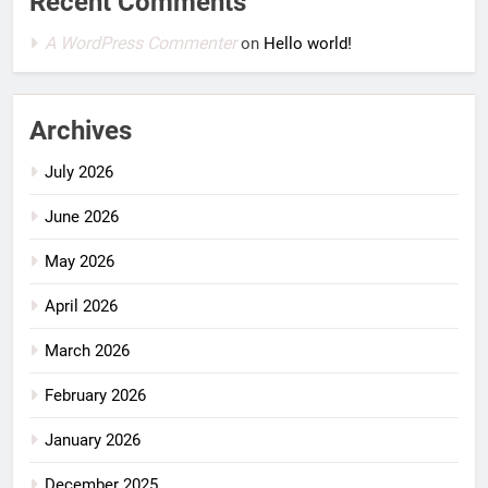
Recent Comments
A WordPress Commenter
on
Hello world!
Archives
July 2026
June 2026
May 2026
April 2026
March 2026
February 2026
January 2026
December 2025