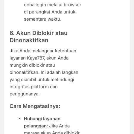
coba login melalui browser
di perangkat Anda untuk
sementara waktu.
6. Akun Diblokir atau
Dinonaktifkan
Jika Anda melanggar ketentuan
layanan Kaya787, akun Anda
mungkin diblokir atau
dinonaktifkan. Ini adalah langkah
yang diambil untuk melindungi
integritas platform dan
penggunanya.
Cara Mengatasinya:
Hubungi layanan
pelanggan
: Jika Anda
merasa akun Anda diblokir