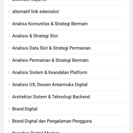
alternatif link edwinslot
Analisa Komunitas & Strategi Bermain
Analisis & Strategi Slot
Analisis Data Slot & Strategi Permainan
Analisis Permainan & Strategi Bermain
Analisis Sistem & Keandalan Platform
Analisis UX, Desain Antarmuka Digital
Arsitektur Sistem & Teknologi Backend
Brand Digital
Brand Digital dan Pengalaman Pengguna