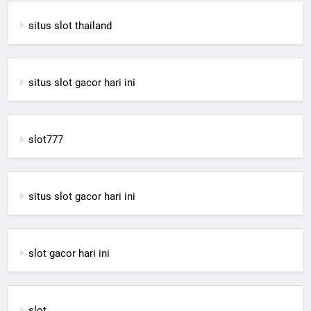
situs slot thailand
situs slot gacor hari ini
slot777
situs slot gacor hari ini
slot gacor hari ini
slot