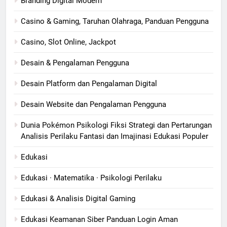
Branding Digital Modern
Casino & Gaming, Taruhan Olahraga, Panduan Pengguna
Casino, Slot Online, Jackpot
Desain & Pengalaman Pengguna
Desain Platform dan Pengalaman Digital
Desain Website dan Pengalaman Pengguna
Dunia Pokémon Psikologi Fiksi Strategi dan Pertarungan
Analisis Perilaku Fantasi dan Imajinasi Edukasi Populer
Edukasi
Edukasi · Matematika · Psikologi Perilaku
Edukasi & Analisis Digital Gaming
Edukasi Keamanan Siber Panduan Login Aman