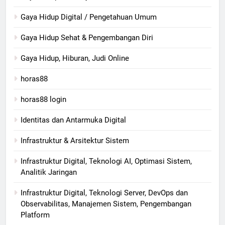
Gaya Hidup Digital / Pengetahuan Umum
Gaya Hidup Sehat & Pengembangan Diri
Gaya Hidup, Hiburan, Judi Online
horas88
horas88 login
Identitas dan Antarmuka Digital
Infrastruktur & Arsitektur Sistem
Infrastruktur Digital, Teknologi AI, Optimasi Sistem,
Analitik Jaringan
Infrastruktur Digital, Teknologi Server, DevOps dan
Observabilitas, Manajemen Sistem, Pengembangan
Platform