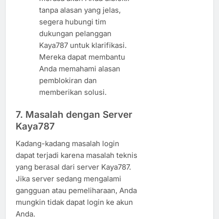
tanpa alasan yang jelas,
segera hubungi tim
dukungan pelanggan
Kaya787 untuk klarifikasi.
Mereka dapat membantu
Anda memahami alasan
pemblokiran dan
memberikan solusi.
7. Masalah dengan Server
Kaya787
Kadang-kadang masalah login
dapat terjadi karena masalah teknis
yang berasal dari server Kaya787.
Jika server sedang mengalami
gangguan atau pemeliharaan, Anda
mungkin tidak dapat login ke akun
Anda.