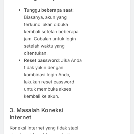
Tunggu beberapa saat
:
Biasanya, akun yang
terkunci akan dibuka
kembali setelah beberapa
jam. Cobalah untuk login
setelah waktu yang
ditentukan.
Reset password
: Jika Anda
tidak yakin dengan
kombinasi login Anda,
lakukan reset password
untuk membuka akses
kembali ke akun.
3. Masalah Koneksi
Internet
Koneksi internet yang tidak stabil