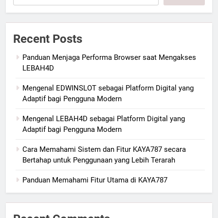
Recent Posts
Panduan Menjaga Performa Browser saat Mengakses
LEBAH4D
Mengenal EDWINSLOT sebagai Platform Digital yang
Adaptif bagi Pengguna Modern
Mengenal LEBAH4D sebagai Platform Digital yang
Adaptif bagi Pengguna Modern
Cara Memahami Sistem dan Fitur KAYA787 secara
Bertahap untuk Penggunaan yang Lebih Terarah
Panduan Memahami Fitur Utama di KAYA787