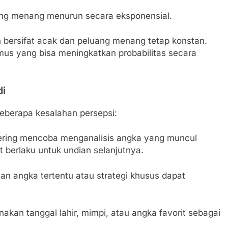
ang menang menurun secara eksponensial.
 bersifat acak dan peluang menang tetap konstan.
umus yang bisa meningkatkan probabilitas secara
di
beberapa kesalahan persepsi:
ring mencoba menganalisis angka yang muncul
 berlaku untuk undian selanjutnya.
n angka tertentu atau strategi khusus dapat
kan tanggal lahir, mimpi, atau angka favorit sebagai