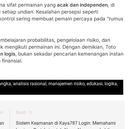
ena sifat permainan yang
acak dan independen
, di
 setiap undian. Kesalahan persepsi seperti
i kontrol sering membuat pemain percaya pada “rumus
belajaran probabilitas, pengelolaan risiko, dan
uk mengikuti permainan ini. Dengan demikian, Toto
n logis
, bukan sekadar pencarian kemenangan instan
finansial.
ngka, analisis rasional, manajemen risiko, edukasi, logika,
s:
Next:
an
Sistem Keamanan di Kaya787 Login: Memahami