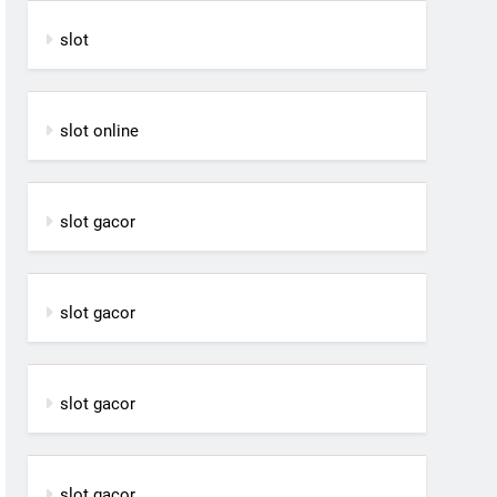
slot
slot online
slot gacor
slot gacor
slot gacor
slot gacor