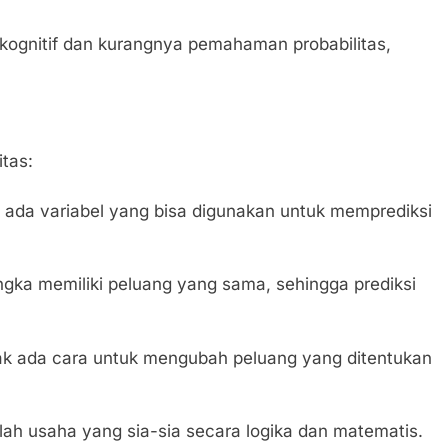
 kognitif dan kurangnya pemahaman probabilitas,
tas:
 ada variabel yang bisa digunakan untuk memprediksi
ngka memiliki peluang yang sama, sehingga prediksi
ak ada cara untuk mengubah peluang yang ditentukan
ah usaha yang sia-sia secara logika dan matematis.