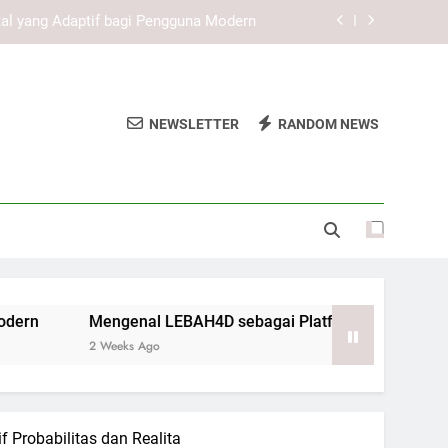
al yang Adaptif bagi Pengguna Modern
al yang Adaptif bagi Pengguna Modern
 untuk Penggunaan yang Lebih Terarah
NEWSLETTER
RANDOM NEWS
rma Browser saat Mengakses LEBAH4D
deling NV
nan Profesional Untuk Hasil Maksimal.
al yang Adaptif bagi Pengguna Modern
al yang Adaptif bagi Pengguna Modern
 untuk Penggunaan yang Lebih Terarah
Mengenal LEBAH4D sebagai Platform Digital yang Adaptif b
2 Weeks Ago
 Probabilitas dan Realita