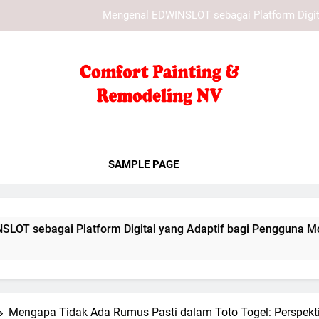
Mengenal EDWINSLOT sebagai Platform Digit
Mengenal LEBAH4D sebagai Platform Digit
Cara Memahami Sistem dan Fitur KAYA787 secara Bertahap
Panduan Menjaga Perfo
fort Painting & Remo
Rumah Anda Dengan Comfort Painting And Remodeling NV. Laya
Mengenal EDWINSLOT sebagai Platform Digit
SAMPLE PAGE
Mengenal LEBAH4D sebagai Platform Digit
Cara Memahami Sistem dan Fitur KAYA787 secara Bertahap
 Platform Digital yang Adaptif bagi Pengguna Modern
Mengapa Tidak Ada Rumus Pasti dalam Toto Togel: Perspektif