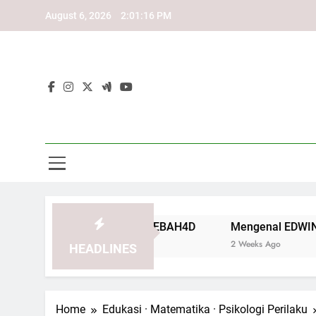
Skip
August 6, 2026
2:01:17 PM
to
content
Com
Renovasi 
 saat Mengakses LEBAH4D
Mengenal EDWINSLOT sebagai
2 Weeks Ago
HEADLINES
Home
Edukasi · Matematika · Psikologi Perilaku