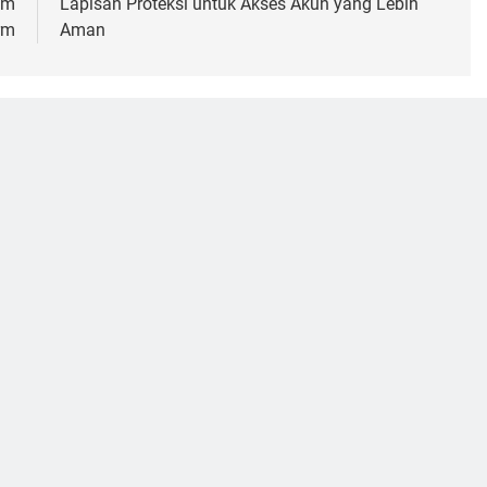
am
Lapisan Proteksi untuk Akses Akun yang Lebih
rm
Aman