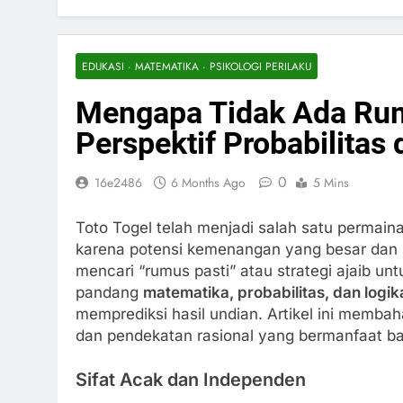
EDUKASI · MATEMATIKA · PSIKOLOGI PERILAKU
Mengapa Tidak Ada Rumu
Perspektif Probabilitas 
0
16e2486
6 Months Ago
5 Mins
Toto Togel telah menjadi salah satu permai
karena potensi kemenangan yang besar dan
mencari “rumus pasti” atau strategi ajaib u
pandang
matematika, probabilitas, dan logik
memprediksi hasil undian. Artikel ini memb
dan pendekatan rasional yang bermanfaat ba
Sifat Acak dan Independen