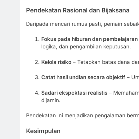
Pendekatan Rasional dan Bijaksana
Daripada mencari rumus pasti, pemain sebai
Fokus pada hiburan dan pembelajaran
logika, dan pengambilan keputusan.
Kelola risiko
– Tetapkan batas dana dan
Catat hasil undian secara objektif
– Unt
Sadari ekspektasi realistis
– Memahami 
dijamin.
Pendekatan ini menjadikan pengalaman berm
Kesimpulan