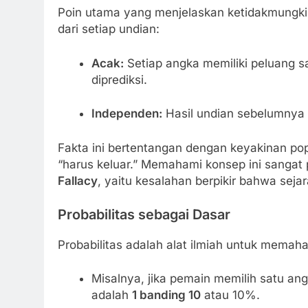
Poin utama yang menjelaskan ketidakmungkin
dari setiap undian:
Acak:
Setiap angka memiliki peluang s
diprediksi.
Independen:
Hasil undian sebelumnya 
Fakta ini bertentangan dengan keyakinan po
“harus keluar.” Memahami konsep ini sangat 
Fallacy
, yaitu kesalahan berpikir bahwa sej
Probabilitas sebagai Dasar
Probabilitas adalah alat ilmiah untuk mema
Misalnya, jika pemain memilih satu an
adalah
1 banding 10
atau 10%.