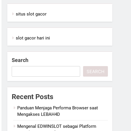
situs slot gacor
slot gacor hari ini
Search
SEARCH
Recent Posts
Panduan Menjaga Performa Browser saat
Mengakses LEBAH4D
Mengenal EDWINSLOT sebagai Platform