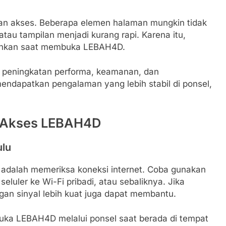
n akses. Beberapa elemen halaman mungkin tidak
tau tampilan menjadi kurang rapi. Karena itu,
rankan saat membuka LEBAH4D.
 peningkatan performa, keamanan, dan
endapatkan pengalaman yang lebih stabil di ponsel,
 Akses LEBAH4D
ulu
 adalah memeriksa koneksi internet. Coba gunakan
seluler ke Wi-Fi pribadi, atau sebaliknya. Jika
an sinyal lebih kuat juga dapat membantu.
ka LEBAH4D melalui ponsel saat berada di tempat