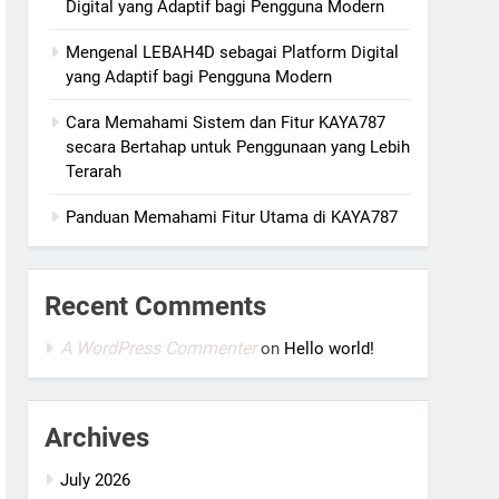
Digital yang Adaptif bagi Pengguna Modern
Mengenal LEBAH4D sebagai Platform Digital
yang Adaptif bagi Pengguna Modern
Cara Memahami Sistem dan Fitur KAYA787
secara Bertahap untuk Penggunaan yang Lebih
Terarah
Panduan Memahami Fitur Utama di KAYA787
Recent Comments
A WordPress Commenter
on
Hello world!
Archives
July 2026