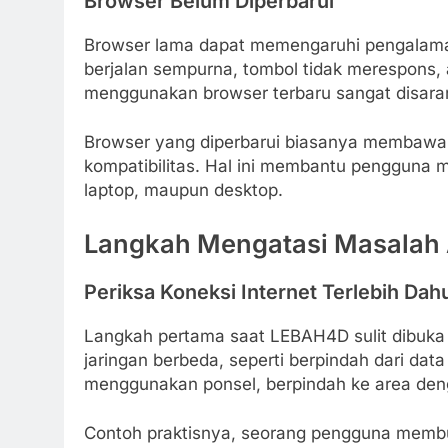
Browser Belum Diperbarui
Browser lama dapat memengaruhi pengalama
berjalan sempurna, tombol tidak merespons, a
menggunakan browser terbaru sangat disa
Browser yang diperbarui biasanya membawa
kompatibilitas. Hal ini membantu pengguna m
laptop, maupun desktop.
Langkah Mengatasi Masalah
Periksa Koneksi Internet Terlebih Dah
Langkah pertama saat LEBAH4D sulit dibuka
jaringan berbeda, seperti berpindah dari data 
menggunakan ponsel, berpindah ke area deng
Contoh praktisnya, seorang pengguna membu