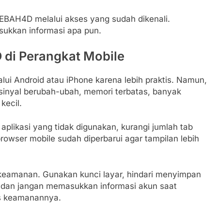
LEBAH4D melalui akses yang sudah dikenali.
ukkan informasi apa pun.
di Perangkat Mobile
 Android atau iPhone karena lebih praktis. Namun,
 sinyal berubah-ubah, memori terbatas, banyak
kecil.
aplikasi yang tidak digunakan, kurangi jumlah tab
rowser mobile sudah diperbarui agar tampilan lebih
.
keamanan. Gunakan kunci layar, hindari menyimpan
m, dan jangan memasukkan informasi akun saat
as keamanannya.