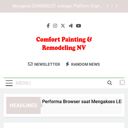
Skip
Mengenal LEBAH4D sebagai Platform Digital
to
yang Adaptif bagi Pengguna Modern
content
Cara Memahami Sistem dan Fitur KAYA787
secara Bertahap untuk Penggunaan yang Lebih
Terarah
Panduan Menjaga Performa Browser saat
Mengakses LEBAH4D
Mengenal EDWINSLOT sebagai Platform Digital
yang Adaptif bagi Pengguna Modern
Comfort Painting
Mengenal LEBAH4D sebagai Platform Digital
Renovasi Rumah Anda Dengan Comfort
yang Adaptif bagi Pengguna Modern
NEWSLETTER
RANDOM NEWS
& Remodeling
Painting And Remodeling NV. Layanan
Cara Memahami Sistem dan Fitur KAYA787
secara Bertahap untuk Penggunaan yang Lebih
Profesional Untuk Hasil Maksimal.
Terarah
NV
MENU
nduan Menjaga Performa Browser saat Mengakses LEBAH4D
HEADLINES
Weeks Ago