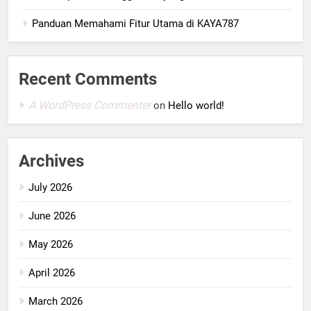
Panduan Memahami Fitur Utama di KAYA787
Recent Comments
A WordPress Commenter
on
Hello world!
Archives
July 2026
June 2026
May 2026
April 2026
March 2026