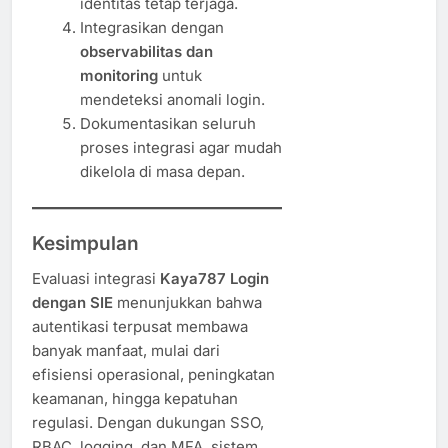
identitas tetap terjaga.
Integrasikan dengan
observabilitas dan
monitoring
untuk
mendeteksi anomali login.
Dokumentasikan seluruh
proses integrasi agar mudah
dikelola di masa depan.
Kesimpulan
Evaluasi integrasi
Kaya787 Login
dengan SIE
menunjukkan bahwa
autentikasi terpusat membawa
banyak manfaat, mulai dari
efisiensi operasional, peningkatan
keamanan, hingga kepatuhan
regulasi. Dengan dukungan SSO,
RBAC, logging, dan MFA, sistem