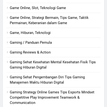
Game Online, Slot, Teknologi Game
Game Online, Strategi Bermain, Tips Game, Taktik
Permainan, Keberanian dalam Game
Game, Hiburan, Teknologi
Gaming / Panduan Pemula
Gaming Reviews & Action
Gaming Sehat Kesehatan Mental Kesehatan Fisik Tips
Gaming Hiburan Digital
Gaming Sehat Pengembangan Diri Tips Gaming
Manajemen Waktu Hiburan Digital
Gaming Strategy Online Games Tips Esports Mindset
Competitive Play Improvement Teamwork &
Communication