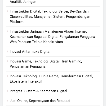
Analitik Jaringan
Infrastruktur Digital, Teknologi Server, DevOps dan
Observabilitas, Manajemen Sistem, Pengembangan
Platform
Infrastruktur Jaringan Manajemen Akses Internet
Keamanan dan Regulasi Digital Pengalaman Pengguna
Web Panduan Teknis Konektivitas
Inovasi Antarmuka Digital
Inovasi Game, Teknologi Digital, Tren Gaming,
Pengalaman Pengguna
Inovasi Teknologi, Dunia Game, Transformasi Digital,
Ekosistem Interaktif
Integrasi Sistem & Keamanan Digital
Judi Online, Kepercayaan dan Reputasi