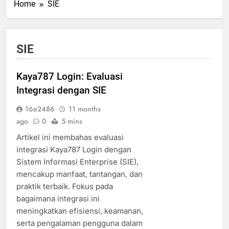
Home
SIE
SIE
Kaya787 Login: Evaluasi
Integrasi dengan SIE
16e2486
11 months
ago
0
5 mins
Artikel ini membahas evaluasi
integrasi Kaya787 Login dengan
Sistem Informasi Enterprise (SIE),
mencakup manfaat, tantangan, dan
praktik terbaik. Fokus pada
bagaimana integrasi ini
meningkatkan efisiensi, keamanan,
serta pengalaman pengguna dalam