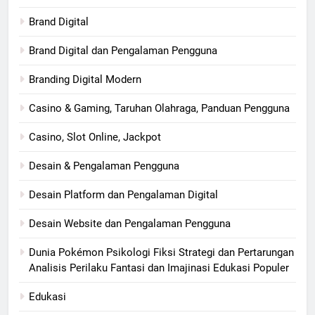
Brand Digital
Brand Digital dan Pengalaman Pengguna
Branding Digital Modern
Casino & Gaming, Taruhan Olahraga, Panduan Pengguna
Casino, Slot Online, Jackpot
Desain & Pengalaman Pengguna
Desain Platform dan Pengalaman Digital
Desain Website dan Pengalaman Pengguna
Dunia Pokémon Psikologi Fiksi Strategi dan Pertarungan
Analisis Perilaku Fantasi dan Imajinasi Edukasi Populer
Edukasi