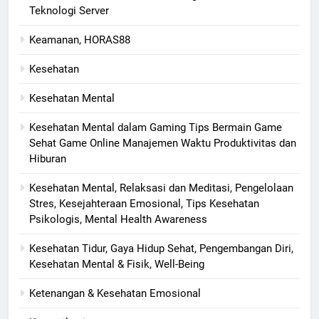
Teknologi Server
Keamanan, HORAS88
Kesehatan
Kesehatan Mental
Kesehatan Mental dalam Gaming Tips Bermain Game
Sehat Game Online Manajemen Waktu Produktivitas dan
Hiburan
Kesehatan Mental, Relaksasi dan Meditasi, Pengelolaan
Stres, Kesejahteraan Emosional, Tips Kesehatan
Psikologis, Mental Health Awareness
Kesehatan Tidur, Gaya Hidup Sehat, Pengembangan Diri,
Kesehatan Mental & Fisik, Well-Being
Ketenangan & Kesehatan Emosional