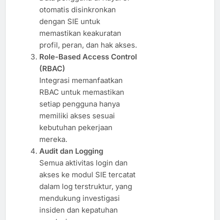
otomatis disinkronkan
dengan SIE untuk
memastikan keakuratan
profil, peran, dan hak akses.
Role-Based Access Control
(RBAC)
Integrasi memanfaatkan
RBAC untuk memastikan
setiap pengguna hanya
memiliki akses sesuai
kebutuhan pekerjaan
mereka.
Audit dan Logging
Semua aktivitas login dan
akses ke modul SIE tercatat
dalam log terstruktur, yang
mendukung investigasi
insiden dan kepatuhan