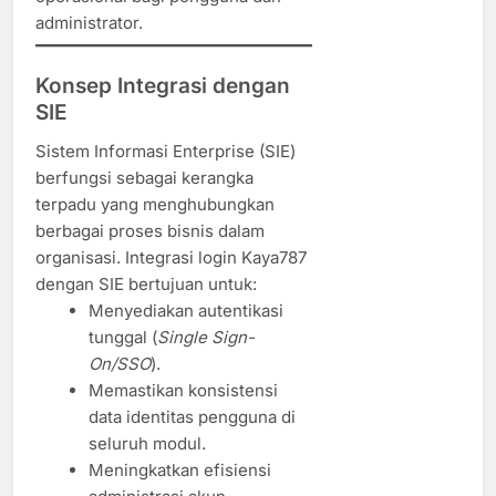
administrator.
Konsep Integrasi dengan
SIE
Sistem Informasi Enterprise (SIE)
berfungsi sebagai kerangka
terpadu yang menghubungkan
berbagai proses bisnis dalam
organisasi. Integrasi login Kaya787
dengan SIE bertujuan untuk:
Menyediakan autentikasi
tunggal (
Single Sign-
On/SSO
).
Memastikan konsistensi
data identitas pengguna di
seluruh modul.
Meningkatkan efisiensi