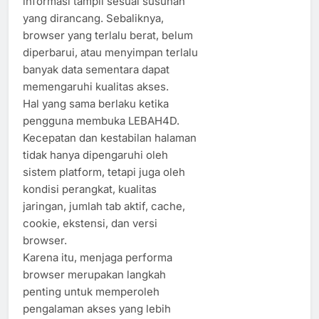
informasi tampil sesuai susunan
yang dirancang. Sebaliknya,
browser yang terlalu berat, belum
diperbarui, atau menyimpan terlalu
banyak data sementara dapat
memengaruhi kualitas akses.
Hal yang sama berlaku ketika
pengguna membuka LEBAH4D.
Kecepatan dan kestabilan halaman
tidak hanya dipengaruhi oleh
sistem platform, tetapi juga oleh
kondisi perangkat, kualitas
jaringan, jumlah tab aktif, cache,
cookie, ekstensi, dan versi
browser.
Karena itu, menjaga performa
browser merupakan langkah
penting untuk memperoleh
pengalaman akses yang lebih