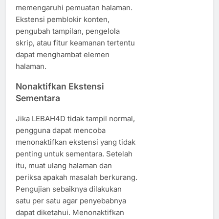
memengaruhi pemuatan halaman.
Ekstensi pemblokir konten,
pengubah tampilan, pengelola
skrip, atau fitur keamanan tertentu
dapat menghambat elemen
halaman.
Nonaktifkan Ekstensi
Sementara
Jika LEBAH4D tidak tampil normal,
pengguna dapat mencoba
menonaktifkan ekstensi yang tidak
penting untuk sementara. Setelah
itu, muat ulang halaman dan
periksa apakah masalah berkurang.
Pengujian sebaiknya dilakukan
satu per satu agar penyebabnya
dapat diketahui. Menonaktifkan