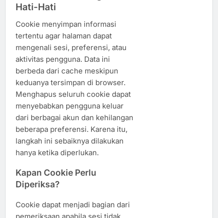
Hati-Hati
Cookie menyimpan informasi
tertentu agar halaman dapat
mengenali sesi, preferensi, atau
aktivitas pengguna. Data ini
berbeda dari cache meskipun
keduanya tersimpan di browser.
Menghapus seluruh cookie dapat
menyebabkan pengguna keluar
dari berbagai akun dan kehilangan
beberapa preferensi. Karena itu,
langkah ini sebaiknya dilakukan
hanya ketika diperlukan.
Kapan Cookie Perlu
Diperiksa?
Cookie dapat menjadi bagian dari
pemeriksaan apabila sesi tidak