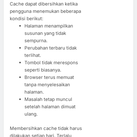
Cache dapat dibersihkan ketika
pengguna menemukan beberapa
kondisi berikut:
Halaman menampilkan
susunan yang tidak
sempurna.
Perubahan terbaru tidak
terlihat.
Tombol tidak merespons
seperti biasanya.
Browser terus memuat
tanpa menyelesaikan
halaman.
Masalah tetap muncul
setelah halaman dimuat
ulang.
Membersihkan cache tidak harus
dilakukan setiap hari. Terlalu