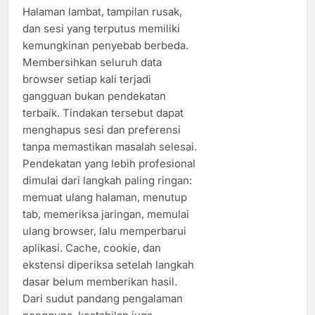
Halaman lambat, tampilan rusak,
dan sesi yang terputus memiliki
kemungkinan penyebab berbeda.
Membersihkan seluruh data
browser setiap kali terjadi
gangguan bukan pendekatan
terbaik. Tindakan tersebut dapat
menghapus sesi dan preferensi
tanpa memastikan masalah selesai.
Pendekatan yang lebih profesional
dimulai dari langkah paling ringan:
memuat ulang halaman, menutup
tab, memeriksa jaringan, memulai
ulang browser, lalu memperbarui
aplikasi. Cache, cookie, dan
ekstensi diperiksa setelah langkah
dasar belum memberikan hasil.
Dari sudut pandang pengalaman