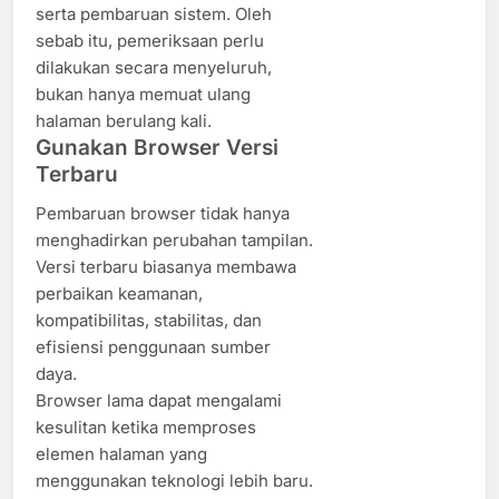
serta pembaruan sistem. Oleh
sebab itu, pemeriksaan perlu
dilakukan secara menyeluruh,
bukan hanya memuat ulang
halaman berulang kali.
Gunakan Browser Versi
Terbaru
Pembaruan browser tidak hanya
menghadirkan perubahan tampilan.
Versi terbaru biasanya membawa
perbaikan keamanan,
kompatibilitas, stabilitas, dan
efisiensi penggunaan sumber
daya.
Browser lama dapat mengalami
kesulitan ketika memproses
elemen halaman yang
menggunakan teknologi lebih baru.