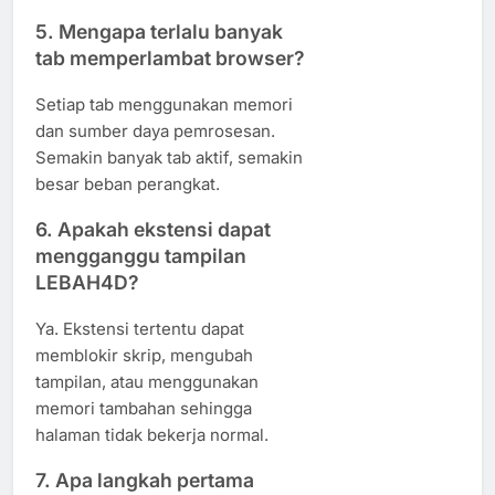
5. Mengapa terlalu banyak
tab memperlambat browser?
Setiap tab menggunakan memori
dan sumber daya pemrosesan.
Semakin banyak tab aktif, semakin
besar beban perangkat.
6. Apakah ekstensi dapat
mengganggu tampilan
LEBAH4D?
Ya. Ekstensi tertentu dapat
memblokir skrip, mengubah
tampilan, atau menggunakan
memori tambahan sehingga
halaman tidak bekerja normal.
7. Apa langkah pertama