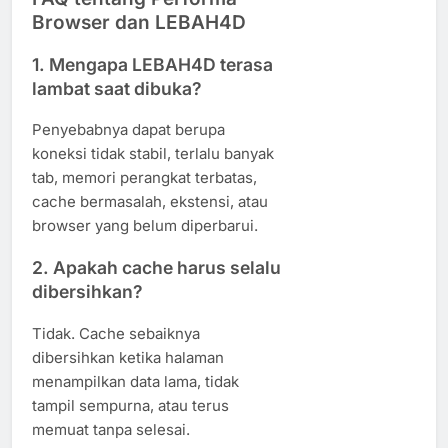
Browser dan LEBAH4D
1. Mengapa LEBAH4D terasa
lambat saat dibuka?
Penyebabnya dapat berupa
koneksi tidak stabil, terlalu banyak
tab, memori perangkat terbatas,
cache bermasalah, ekstensi, atau
browser yang belum diperbarui.
2. Apakah cache harus selalu
dibersihkan?
Tidak. Cache sebaiknya
dibersihkan ketika halaman
menampilkan data lama, tidak
tampil sempurna, atau terus
memuat tanpa selesai.