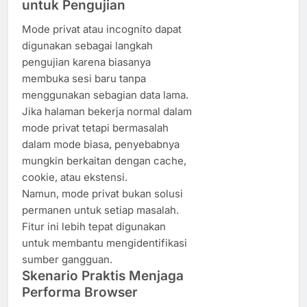
untuk Pengujian
Mode privat atau incognito dapat
digunakan sebagai langkah
pengujian karena biasanya
membuka sesi baru tanpa
menggunakan sebagian data lama.
Jika halaman bekerja normal dalam
mode privat tetapi bermasalah
dalam mode biasa, penyebabnya
mungkin berkaitan dengan cache,
cookie, atau ekstensi.
Namun, mode privat bukan solusi
permanen untuk setiap masalah.
Fitur ini lebih tepat digunakan
untuk membantu mengidentifikasi
sumber gangguan.
Skenario Praktis Menjaga
Performa Browser