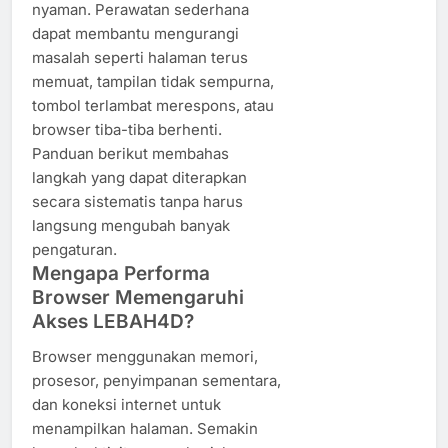
nyaman. Perawatan sederhana
dapat membantu mengurangi
masalah seperti halaman terus
memuat, tampilan tidak sempurna,
tombol terlambat merespons, atau
browser tiba-tiba berhenti.
Panduan berikut membahas
langkah yang dapat diterapkan
secara sistematis tanpa harus
langsung mengubah banyak
pengaturan.
Mengapa Performa
Browser Memengaruhi
Akses LEBAH4D?
Browser menggunakan memori,
prosesor, penyimpanan sementara,
dan koneksi internet untuk
menampilkan halaman. Semakin