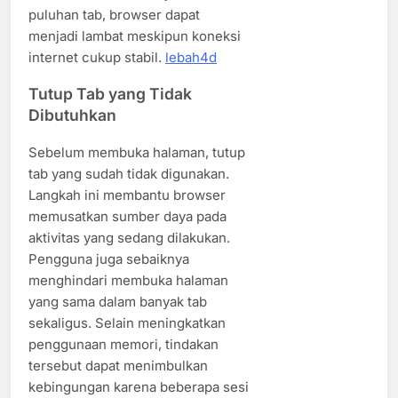
puluhan tab, browser dapat
menjadi lambat meskipun koneksi
internet cukup stabil.
lebah4d
Tutup Tab yang Tidak
Dibutuhkan
Sebelum membuka halaman, tutup
tab yang sudah tidak digunakan.
Langkah ini membantu browser
memusatkan sumber daya pada
aktivitas yang sedang dilakukan.
Pengguna juga sebaiknya
menghindari membuka halaman
yang sama dalam banyak tab
sekaligus. Selain meningkatkan
penggunaan memori, tindakan
tersebut dapat menimbulkan
kebingungan karena beberapa sesi