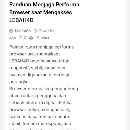
Panduan Menjaga Performa
Browser saat Mengakses
LEBAH4D
16e2486
2 weeks
ago
0
19 mins
Pelajari cara menjaga performa
browser saat mengakses
LEBAH4D agar halaman tetap
responsif, stabil, aman, dan
nyaman digunakan di berbagai
perangkat.
Browser merupakan penghubung
utama antara pengguna dan
sebuah platform digital. Ketika
browser bekerja dengan baik,
halaman dapat dimuat secara
stabil, tombol merespons, dan