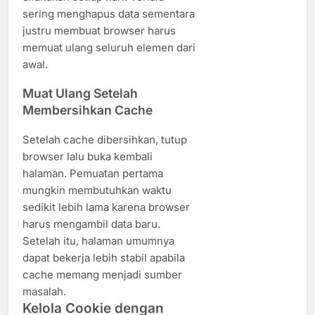
sering menghapus data sementara
justru membuat browser harus
memuat ulang seluruh elemen dari
awal.
Muat Ulang Setelah
Membersihkan Cache
Setelah cache dibersihkan, tutup
browser lalu buka kembali
halaman. Pemuatan pertama
mungkin membutuhkan waktu
sedikit lebih lama karena browser
harus mengambil data baru.
Setelah itu, halaman umumnya
dapat bekerja lebih stabil apabila
cache memang menjadi sumber
masalah.
Kelola Cookie dengan