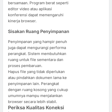
bersamaan. Program berat seperti
editor video atau aplikasi
konferensi dapat memengaruhi
kinerja browser.
Sisakan Ruang Penyimpanan
Penyimpanan yang hampir penuh
juga dapat mengurangi performa
perangkat. Sistem membutuhkan
ruang untuk file sementara dan
proses pembaruan.
Hapus file yang tidak diperlukan
atau pindahkan dokumen lama ke
penyimpanan lain. Perangkat
dengan ruang kosong yang cukup
umumnya mampu menjalankan
browser secara lebih stabil.
Periksa Kualitas Koneksi