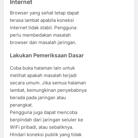
Internet
Browser yang sehat tetap dapat
terasa lambat apabila koneksi
internet tidak stabil. Pengguna
perlu membedakan masalah
browser dan masalah jaringan.
Lakukan Pemeriksaan Dasar
Coba buka halaman lain untuk
melihat apakah masalah terjadi
secara umum. Jika semua halaman
lambat, kemungkinan penyebabnya
berada pada jaringan atau
perangkat.
Pengguna juga dapat mencoba
berpindah dari jaringan seluler ke
WiFi pribadi, atau sebaliknya.
Hindari koneksi publik yang tidak