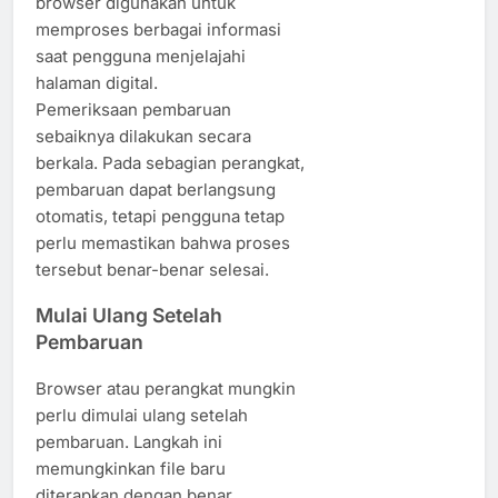
browser digunakan untuk
memproses berbagai informasi
saat pengguna menjelajahi
halaman digital.
Pemeriksaan pembaruan
sebaiknya dilakukan secara
berkala. Pada sebagian perangkat,
pembaruan dapat berlangsung
otomatis, tetapi pengguna tetap
perlu memastikan bahwa proses
tersebut benar-benar selesai.
Mulai Ulang Setelah
Pembaruan
Browser atau perangkat mungkin
perlu dimulai ulang setelah
pembaruan. Langkah ini
memungkinkan file baru
diterapkan dengan benar.