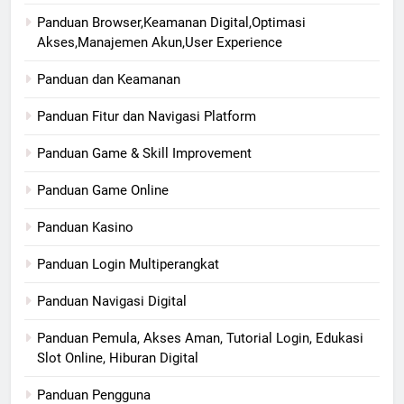
Panduan Browser,Keamanan Digital,Optimasi
Akses,Manajemen Akun,User Experience
Panduan dan Keamanan
Panduan Fitur dan Navigasi Platform
Panduan Game & Skill Improvement
Panduan Game Online
Panduan Kasino
Panduan Login Multiperangkat
Panduan Navigasi Digital
Panduan Pemula, Akses Aman, Tutorial Login, Edukasi
Slot Online, Hiburan Digital
Panduan Pengguna