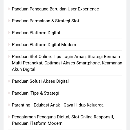
Panduan Pengguna Baru dan User Experience
Panduan Permainan & Strategi Slot
Panduan Platform Digital
Panduan Platform Digital Modern
Panduan Slot Online, Tips Login Aman, Strategi Bermain
Multi-Perangkat, Optimasi Akses Smartphone, Keamanan
Akun Digital
Panduan Solusi Akses Digital
Panduan, Tips & Strategi
Parenting · Edukasi Anak · Gaya Hidup Keluarga
Pengalaman Pengguna Digital, Slot Online Responsif,
Panduan Platform Modern