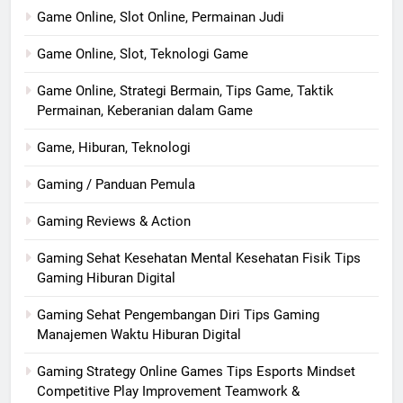
Game Online, Slot Online, Permainan Judi
Game Online, Slot, Teknologi Game
Game Online, Strategi Bermain, Tips Game, Taktik
Permainan, Keberanian dalam Game
Game, Hiburan, Teknologi
Gaming / Panduan Pemula
Gaming Reviews & Action
Gaming Sehat Kesehatan Mental Kesehatan Fisik Tips
Gaming Hiburan Digital
Gaming Sehat Pengembangan Diri Tips Gaming
Manajemen Waktu Hiburan Digital
Gaming Strategy Online Games Tips Esports Mindset
Competitive Play Improvement Teamwork &