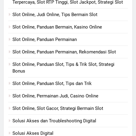
Terpercaya, Slot RTP Tinggi, Slot Jackpot, Strategi Slot
Slot Online, Judi Online, Tips Bermain Slot
Slot Online, Panduan Bermain, Kasino Online
Slot Online, Panduan Permainan
Slot Online, Panduan Permainan, Rekomendasi Slot
Slot Online, Panduan Slot, Tips & Trik Slot, Strategi
Bonus
Slot Online, Panduan Slot, Tips dan Trik
Slot Online, Permainan Judi, Casino Online
Slot Online, Slot Gacor, Strategi Bermain Slot
Solusi Akses dan Troubleshooting Digital
Solusi Akses Digital