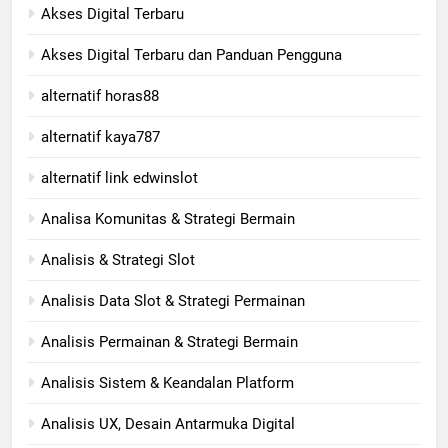
Akses Digital Terbaru
Akses Digital Terbaru dan Panduan Pengguna
alternatif horas88
alternatif kaya787
alternatif link edwinslot
Analisa Komunitas & Strategi Bermain
Analisis & Strategi Slot
Analisis Data Slot & Strategi Permainan
Analisis Permainan & Strategi Bermain
Analisis Sistem & Keandalan Platform
Analisis UX, Desain Antarmuka Digital