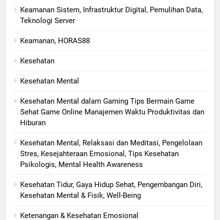
Keamanan Sistem, Infrastruktur Digital, Pemulihan Data,
Teknologi Server
Keamanan, HORAS88
Kesehatan
Kesehatan Mental
Kesehatan Mental dalam Gaming Tips Bermain Game
Sehat Game Online Manajemen Waktu Produktivitas dan
Hiburan
Kesehatan Mental, Relaksasi dan Meditasi, Pengelolaan
Stres, Kesejahteraan Emosional, Tips Kesehatan
Psikologis, Mental Health Awareness
Kesehatan Tidur, Gaya Hidup Sehat, Pengembangan Diri,
Kesehatan Mental & Fisik, Well-Being
Ketenangan & Kesehatan Emosional