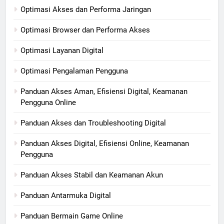
Optimasi Akses dan Performa Jaringan
Optimasi Browser dan Performa Akses
Optimasi Layanan Digital
Optimasi Pengalaman Pengguna
Panduan Akses Aman, Efisiensi Digital, Keamanan
Pengguna Online
Panduan Akses dan Troubleshooting Digital
Panduan Akses Digital, Efisiensi Online, Keamanan
Pengguna
Panduan Akses Stabil dan Keamanan Akun
Panduan Antarmuka Digital
Panduan Bermain Game Online