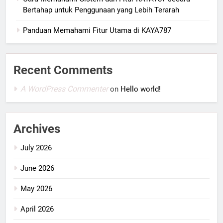
Bertahap untuk Penggunaan yang Lebih Terarah
Panduan Memahami Fitur Utama di KAYA787
Recent Comments
A WordPress Commenter
on
Hello world!
Archives
July 2026
June 2026
May 2026
April 2026