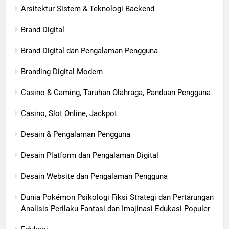
Arsitektur Sistem & Teknologi Backend
Brand Digital
Brand Digital dan Pengalaman Pengguna
Branding Digital Modern
Casino & Gaming, Taruhan Olahraga, Panduan Pengguna
Casino, Slot Online, Jackpot
Desain & Pengalaman Pengguna
Desain Platform dan Pengalaman Digital
Desain Website dan Pengalaman Pengguna
Dunia Pokémon Psikologi Fiksi Strategi dan Pertarungan
Analisis Perilaku Fantasi dan Imajinasi Edukasi Populer