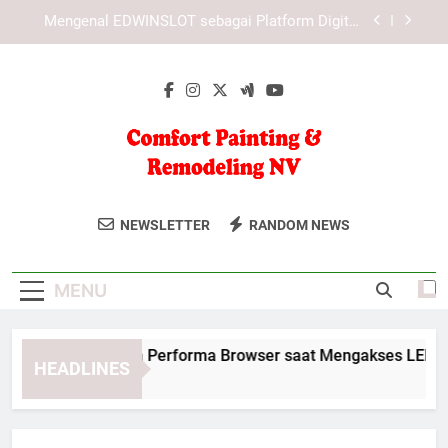
Skip
Mengenal LEBAH4D sebagai Platform Digital
to
yang Adaptif bagi Pengguna Modern
content
Cara Memahami Sistem dan Fitur KAYA787
secara Bertahap untuk Penggunaan yang Lebih
Terarah
Panduan Menjaga Performa Browser saat
Mengakses LEBAH4D
Mengenal EDWINSLOT sebagai Platform Digital
yang Adaptif bagi Pengguna Modern
Comfort Painting
Mengenal LEBAH4D sebagai Platform Digital
Renovasi Rumah Anda Dengan Comfort
yang Adaptif bagi Pengguna Modern
NEWSLETTER
RANDOM NEWS
& Remodeling
Painting And Remodeling NV. Layanan
Cara Memahami Sistem dan Fitur KAYA787
secara Bertahap untuk Penggunaan yang Lebih
Profesional Untuk Hasil Maksimal.
Terarah
NV
MENU
nduan Menjaga Performa Browser saat Mengakses LEBAH4D
HEADLINES
Weeks Ago