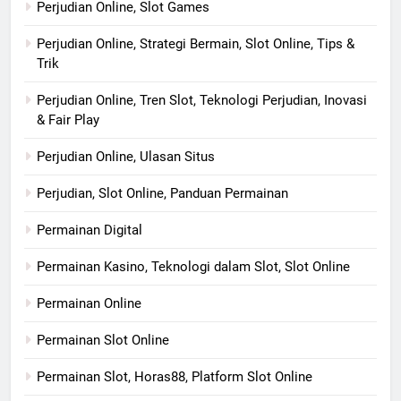
Perjudian Online, Slot Games
Perjudian Online, Strategi Bermain, Slot Online, Tips &
Trik
Perjudian Online, Tren Slot, Teknologi Perjudian, Inovasi
& Fair Play
Perjudian Online, Ulasan Situs
Perjudian, Slot Online, Panduan Permainan
Permainan Digital
Permainan Kasino, Teknologi dalam Slot, Slot Online
Permainan Online
Permainan Slot Online
Permainan Slot, Horas88, Platform Slot Online