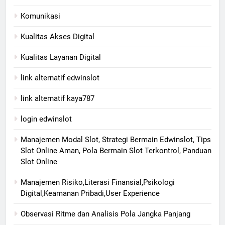
Komunikasi
Kualitas Akses Digital
Kualitas Layanan Digital
link alternatif edwinslot
link alternatif kaya787
login edwinslot
Manajemen Modal Slot, Strategi Bermain Edwinslot, Tips
Slot Online Aman, Pola Bermain Slot Terkontrol, Panduan
Slot Online
Manajemen Risiko,Literasi Finansial,Psikologi
Digital,Keamanan Pribadi,User Experience
Observasi Ritme dan Analisis Pola Jangka Panjang