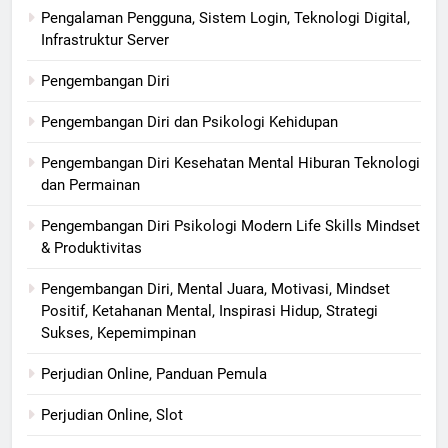
Pengalaman Pengguna, Sistem Login, Teknologi Digital,
Infrastruktur Server
Pengembangan Diri
Pengembangan Diri dan Psikologi Kehidupan
Pengembangan Diri Kesehatan Mental Hiburan Teknologi
dan Permainan
Pengembangan Diri Psikologi Modern Life Skills Mindset
& Produktivitas
Pengembangan Diri, Mental Juara, Motivasi, Mindset
Positif, Ketahanan Mental, Inspirasi Hidup, Strategi
Sukses, Kepemimpinan
Perjudian Online, Panduan Pemula
Perjudian Online, Slot