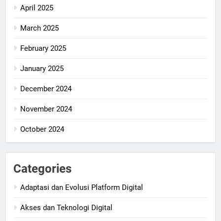
April 2025
March 2025
February 2025
January 2025
December 2024
November 2024
October 2024
Categories
Adaptasi dan Evolusi Platform Digital
Akses dan Teknologi Digital