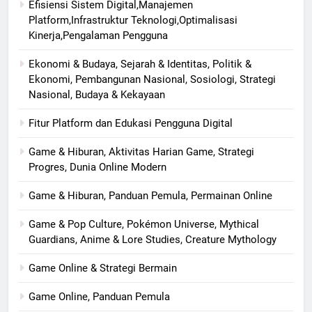
Efisiensi Sistem Digital,Manajemen
Platform,Infrastruktur Teknologi,Optimalisasi
Kinerja,Pengalaman Pengguna
Ekonomi & Budaya, Sejarah & Identitas, Politik &
Ekonomi, Pembangunan Nasional, Sosiologi, Strategi
Nasional, Budaya & Kekayaan
Fitur Platform dan Edukasi Pengguna Digital
Game & Hiburan, Aktivitas Harian Game, Strategi
Progres, Dunia Online Modern
Game & Hiburan, Panduan Pemula, Permainan Online
Game & Pop Culture, Pokémon Universe, Mythical
Guardians, Anime & Lore Studies, Creature Mythology
Game Online & Strategi Bermain
Game Online, Panduan Pemula