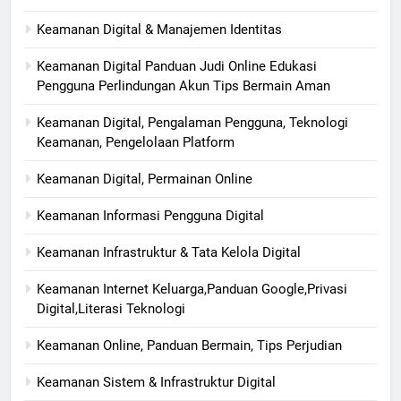
Keamanan Digital & Manajemen Identitas
Keamanan Digital Panduan Judi Online Edukasi
Pengguna Perlindungan Akun Tips Bermain Aman
Keamanan Digital, Pengalaman Pengguna, Teknologi
Keamanan, Pengelolaan Platform
Keamanan Digital, Permainan Online
Keamanan Informasi Pengguna Digital
Keamanan Infrastruktur & Tata Kelola Digital
Keamanan Internet Keluarga,Panduan Google,Privasi
Digital,Literasi Teknologi
Keamanan Online, Panduan Bermain, Tips Perjudian
Keamanan Sistem & Infrastruktur Digital