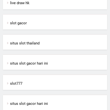
live draw hk
slot gacor
situs slot thailand
situs slot gacor hari ini
slot777
situs slot gacor hari ini