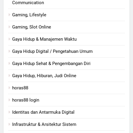
Communication
Gaming, Lifestyle
Gaming, Slot Online
Gaya Hidup & Manajemen Waktu
Gaya Hidup Digital / Pengetahuan Umum
Gaya Hidup Sehat & Pengembangan Diri
Gaya Hidup, Hiburan, Judi Online
horas88
horas88 login
Identitas dan Antarmuka Digital
Infrastruktur & Arsitektur Sistem