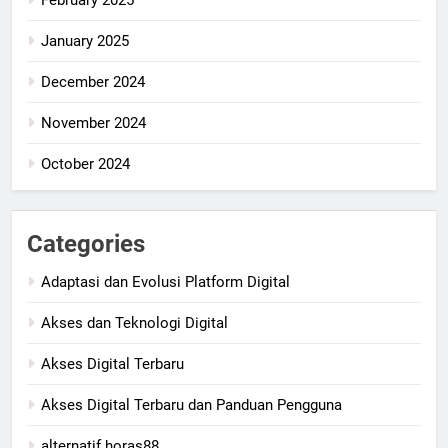
January 2025
December 2024
November 2024
October 2024
Categories
Adaptasi dan Evolusi Platform Digital
Akses dan Teknologi Digital
Akses Digital Terbaru
Akses Digital Terbaru dan Panduan Pengguna
alternatif horas88