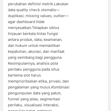
perubahan definisi metrik.Lakukan
data quality check otomatis—
duplikasi, missing values, outlier—
agar dashboard tidak
menyesatkan.Tetapkan siklus
tinjauan berkala lintas fungsi
antara produk, data, keamanan,
dan hukum untuk memastikan
kepatuhan, akurasi, dan manfaat
yang seimbang bagi pengguna.
Kesimpulannya, analisis pola
perilaku pengguna pada situs
bertema slot harus
memprioritaskan etika, privasi, dan
pengalaman yang mulus.Kombinasi
pengumpulan data yang patuh,
funnel yang jelas, segmentasi
perilaku, visualisasi interaksi,
pengujian ketat, optimasi