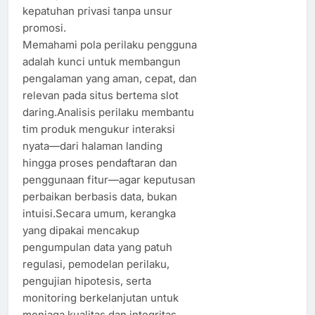
kepatuhan privasi tanpa unsur
promosi.
Memahami pola perilaku pengguna
adalah kunci untuk membangun
pengalaman yang aman, cepat, dan
relevan pada situs bertema slot
daring.Analisis perilaku membantu
tim produk mengukur interaksi
nyata—dari halaman landing
hingga proses pendaftaran dan
penggunaan fitur—agar keputusan
perbaikan berbasis data, bukan
intuisi.Secara umum, kerangka
yang dipakai mencakup
pengumpulan data yang patuh
regulasi, pemodelan perilaku,
pengujian hipotesis, serta
monitoring berkelanjutan untuk
menjaga kualitas dan integritas