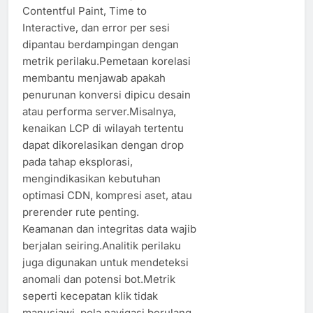
Contentful Paint, Time to
Interactive, dan error per sesi
dipantau berdampingan dengan
metrik perilaku.Pemetaan korelasi
membantu menjawab apakah
penurunan konversi dipicu desain
atau performa server.Misalnya,
kenaikan LCP di wilayah tertentu
dapat dikorelasikan dengan drop
pada tahap eksplorasi,
mengindikasikan kebutuhan
optimasi CDN, kompresi aset, atau
prerender rute penting.
Keamanan dan integritas data wajib
berjalan seiring.Analitik perilaku
juga digunakan untuk mendeteksi
anomali dan potensi bot.Metrik
seperti kecepatan klik tidak
manusiawi, pola navigasi berulang