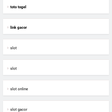
toto togel
link gacor
slot
slot
slot online
slot gacor