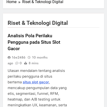
Home
Riset & Teknologi Digital
Riset & Teknologi Digital
Analisis Pola Perilaku
Pengguna pada Situs Slot
Gacor
16e2486
10 months
ago
0
8 mins
Ulasan mendalam tentang analisis
perilaku pengguna di situs
bertema
situs slot gacor
,
mencakup pengumpulan data yang
etis, segmentasi, funnel, RFM,
heatmap, dan A/B testing untuk
meningkatkan UX, keamanan, serta