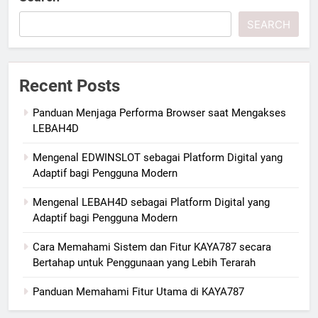
SEARCH
Recent Posts
Panduan Menjaga Performa Browser saat Mengakses
LEBAH4D
Mengenal EDWINSLOT sebagai Platform Digital yang
Adaptif bagi Pengguna Modern
Mengenal LEBAH4D sebagai Platform Digital yang
Adaptif bagi Pengguna Modern
Cara Memahami Sistem dan Fitur KAYA787 secara
Bertahap untuk Penggunaan yang Lebih Terarah
Panduan Memahami Fitur Utama di KAYA787