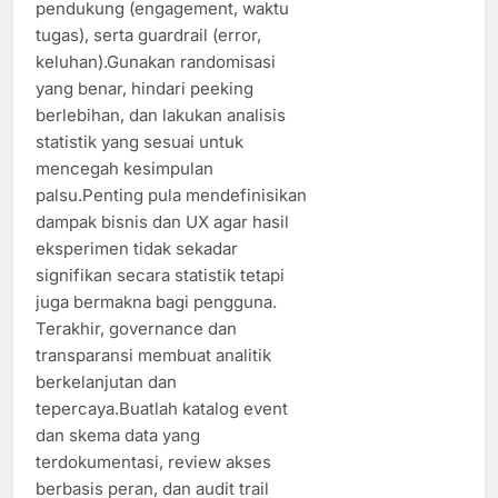
pendukung (engagement, waktu
tugas), serta guardrail (error,
keluhan).Gunakan randomisasi
yang benar, hindari peeking
berlebihan, dan lakukan analisis
statistik yang sesuai untuk
mencegah kesimpulan
palsu.Penting pula mendefinisikan
dampak bisnis dan UX agar hasil
eksperimen tidak sekadar
signifikan secara statistik tetapi
juga bermakna bagi pengguna.
Terakhir, governance dan
transparansi membuat analitik
berkelanjutan dan
tepercaya.Buatlah katalog event
dan skema data yang
terdokumentasi, review akses
berbasis peran, dan audit trail