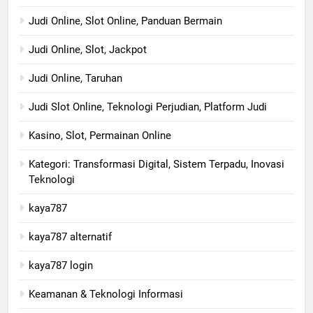
Judi Online, Slot Online, Panduan Bermain
Judi Online, Slot, Jackpot
Judi Online, Taruhan
Judi Slot Online, Teknologi Perjudian, Platform Judi
Kasino, Slot, Permainan Online
Kategori: Transformasi Digital, Sistem Terpadu, Inovasi
Teknologi
kaya787
kaya787 alternatif
kaya787 login
Keamanan & Teknologi Informasi