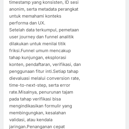
timestamp yang konsisten, ID sesi
anonim, serta metadata perangkat
untuk memahami konteks
performa dan UX.
Setelah data terkumpul, pemetaan
user journey dan funnel analitik
dilakukan untuk menilai titik
friksi.Funnel umum mencakup
tahap kunjungan, eksplorasi
konten, pendaftaran, verifikasi, dan
penggunaan fitur inti.Setiap tahap
dievaluasi melalui conversion rate,
time-to-next-step, serta error
rate.Misalnya, penurunan tajam
pada tahap verifikasi bisa
mengindikasikan formulir yang
membingungkan, kesalahan
validasi, atau kendala
jaringan.Penanganan cepat