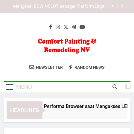
Skip
Mengenal LEBAH4D sebagai Platform Digital
to
yang Adaptif bagi Pengguna Modern
content
Cara Memahami Sistem dan Fitur KAYA787
secara Bertahap untuk Penggunaan yang Lebih
Terarah
Panduan Menjaga Performa Browser saat
Mengakses LEBAH4D
Mengenal EDWINSLOT sebagai Platform Digital
yang Adaptif bagi Pengguna Modern
Comfort Painting
Mengenal LEBAH4D sebagai Platform Digital
Renovasi Rumah Anda Dengan Comfort
yang Adaptif bagi Pengguna Modern
NEWSLETTER
RANDOM NEWS
& Remodeling
Painting And Remodeling NV. Layanan
Cara Memahami Sistem dan Fitur KAYA787
secara Bertahap untuk Penggunaan yang Lebih
Profesional Untuk Hasil Maksimal.
Terarah
NV
MENU
nduan Menjaga Performa Browser saat Mengakses LEBAH4D
HEADLINES
Weeks Ago