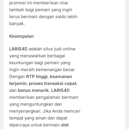
promosi ini memberikan nilai
tambah bagi pemain yang ingin
terus bermain dengan saldo lebih
banyak.
Kesimpulan
LARIS4D
adalah situs judi online
yang menawarkan berbagai
keuntungan bagi pemain yang
ingin meraih kemenangan besar.
Dengan
RTP tinggi
,
keamanan
terjamin
,
proses transaksi cepat
,
dan
bonus menarik
,
LARIS4D
memberikan pengalaman bermain
yang menguntungkan dan
menyenangkan. Jika Anda mencari
tempat yang aman dan dapat
dipercaya untuk bermain
slot