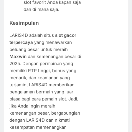
slot favorit Anda kapan saja
dan di mana saja.
Kesimpulan
LARIS4D adalah situs
slot gacor
terpercaya
yang menawarkan
peluang besar untuk meraih
Maxwin
dan kemenangan besar di
2025. Dengan permainan yang
memiliki RTP tinggi, bonus yang
menarik, dan keamanan yang
terjamin, LARIS4D memberikan
pengalaman bermain yang luar
biasa bagi para pemain slot. Jadi,
jika Anda ingin meraih
kemenangan besar, bergabunglah
dengan LARIS4D dan nikmati
kesempatan memenangkan