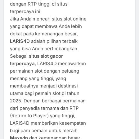
dengan RTP tinggi di situs
terpercaya ini!
Jika Anda mencari situs slot online
yang dapat membawa Anda lebih
dekat pada kemenangan besar,
LARIS4D
adalah pilihan terbaik
yang bisa Anda pertimbangkan.
Sebagai
situs slot gacor
terpercaya
, LARIS4D menawarkan
permainan slot dengan peluang
menang yang tinggi, yang
membuatnya menjadi destinasi
utama bagi pemain slot di tahun
2025. Dengan berbagai permainan
dari penyedia ternama dan RTP
(Return to Player) yang tinggi,
LARIS4D memberikan kesempatan
bagi para pemain untuk meraih
Maxwin
dan kemenangan besar