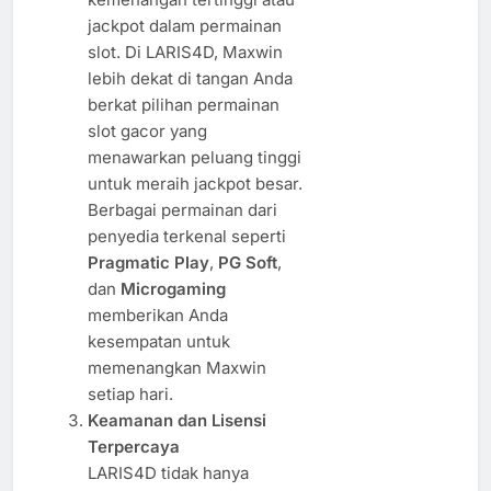
jackpot dalam permainan
slot. Di LARIS4D, Maxwin
lebih dekat di tangan Anda
berkat pilihan permainan
slot gacor yang
menawarkan peluang tinggi
untuk meraih jackpot besar.
Berbagai permainan dari
penyedia terkenal seperti
Pragmatic Play
,
PG Soft
,
dan
Microgaming
memberikan Anda
kesempatan untuk
memenangkan Maxwin
setiap hari.
Keamanan dan Lisensi
Terpercaya
LARIS4D tidak hanya