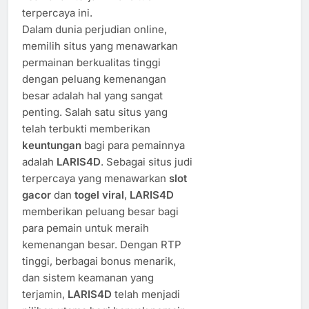
terpercaya ini.
Dalam dunia perjudian online,
memilih situs yang menawarkan
permainan berkualitas tinggi
dengan peluang kemenangan
besar adalah hal yang sangat
penting. Salah satu situs yang
telah terbukti memberikan
keuntungan
bagi para pemainnya
adalah
LARIS4D
. Sebagai situs judi
terpercaya yang menawarkan
slot
gacor
dan
togel viral
,
LARIS4D
memberikan peluang besar bagi
para pemain untuk meraih
kemenangan besar. Dengan RTP
tinggi, berbagai bonus menarik,
dan sistem keamanan yang
terjamin,
LARIS4D
telah menjadi