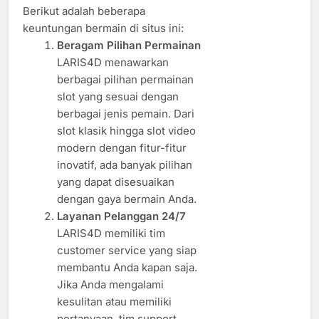
Berikut adalah beberapa
keuntungan bermain di situs ini:
Beragam Pilihan Permainan
LARIS4D menawarkan
berbagai pilihan permainan
slot yang sesuai dengan
berbagai jenis pemain. Dari
slot klasik hingga slot video
modern dengan fitur-fitur
inovatif, ada banyak pilihan
yang dapat disesuaikan
dengan gaya bermain Anda.
Layanan Pelanggan 24/7
LARIS4D memiliki tim
customer service yang siap
membantu Anda kapan saja.
Jika Anda mengalami
kesulitan atau memiliki
pertanyaan, tim support