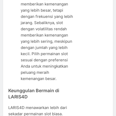
memberikan kemenangan
yang lebih besar, tetapi
dengan frekuensi yang lebih
jarang. Sebaliknya, slot
dengan volatilitas rendah
memberikan kemenangan
yang lebih sering, meskipun
dengan jumlah yang lebih
kecil. Pilih permainan slot
sesuai dengan preferensi
Anda untuk meningkatkan
peluang meraih
kemenangan besar.
Keunggulan Bermain di
LARIS4D
LARIS4D menawarkan lebih dari
sekadar permainan slot biasa.