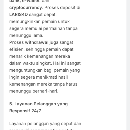
bank
,
e-wallet
, dan
cryptocurrency
. Proses deposit di
LARIS4D
sangat cepat,
memungkinkan pemain untuk
segera memulai permainan tanpa
menunggu lama.
Proses
withdrawal
juga sangat
efisien, sehingga pemain dapat
menarik kemenangan mereka
dalam waktu singkat. Hal ini sangat
menguntungkan bagi pemain yang
ingin segera menikmati hasil
kemenangan mereka tanpa harus
menunggu berhari-hari.
5.
Layanan Pelanggan yang
Responsif 24/7
Layanan pelanggan yang cepat dan