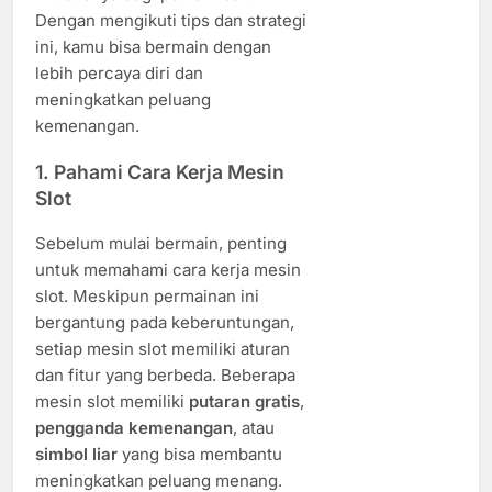
Dengan mengikuti tips dan strategi
ini, kamu bisa bermain dengan
lebih percaya diri dan
meningkatkan peluang
kemenangan.
1.
Pahami Cara Kerja Mesin
Slot
Sebelum mulai bermain, penting
untuk memahami cara kerja mesin
slot. Meskipun permainan ini
bergantung pada keberuntungan,
setiap mesin slot memiliki aturan
dan fitur yang berbeda. Beberapa
mesin slot memiliki
putaran gratis
,
pengganda kemenangan
, atau
simbol liar
yang bisa membantu
meningkatkan peluang menang.