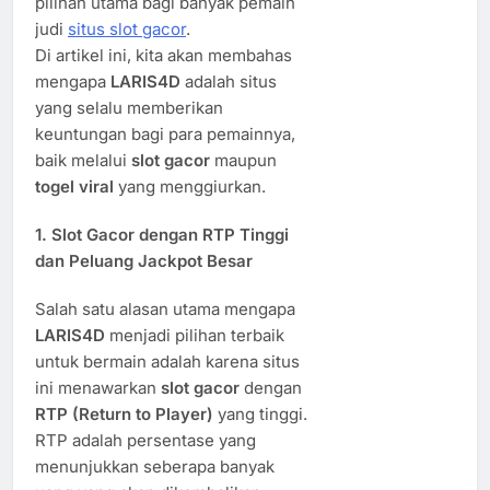
pilihan utama bagi banyak pemain
judi
situs slot gacor
.
Di artikel ini, kita akan membahas
mengapa
LARIS4D
adalah situs
yang selalu memberikan
keuntungan bagi para pemainnya,
baik melalui
slot gacor
maupun
togel viral
yang menggiurkan.
1.
Slot Gacor dengan RTP Tinggi
dan Peluang Jackpot Besar
Salah satu alasan utama mengapa
LARIS4D
menjadi pilihan terbaik
untuk bermain adalah karena situs
ini menawarkan
slot gacor
dengan
RTP (Return to Player)
yang tinggi.
RTP adalah persentase yang
menunjukkan seberapa banyak