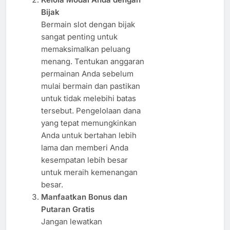
Bijak
Bermain slot dengan bijak
sangat penting untuk
memaksimalkan peluang
menang. Tentukan anggaran
permainan Anda sebelum
mulai bermain dan pastikan
untuk tidak melebihi batas
tersebut. Pengelolaan dana
yang tepat memungkinkan
Anda untuk bertahan lebih
lama dan memberi Anda
kesempatan lebih besar
untuk meraih kemenangan
besar.
Manfaatkan Bonus dan
Putaran Gratis
Jangan lewatkan