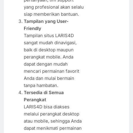
yang profesional akan selalu
siap memberikan bantuan.
Tampilan yang User-
Friendly
Tampilan situs LARIS4D
sangat mudah dinavigasi,
baik di desktop maupun
perangkat mobile. Anda
dapat dengan mudah
mencari permainan favorit
Anda dan mulai bermain
tanpa hambatan.
Tersedia di Semua
Perangkat
LARIS4D bisa diakses
melalui perangkat desktop
atau mobile, sehingga Anda
dapat menikmati permainan