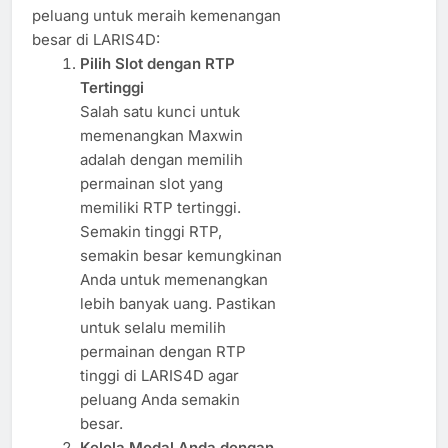
peluang untuk meraih kemenangan
besar di LARIS4D:
Pilih Slot dengan RTP
Tertinggi
Salah satu kunci untuk
memenangkan Maxwin
adalah dengan memilih
permainan slot yang
memiliki RTP tertinggi.
Semakin tinggi RTP,
semakin besar kemungkinan
Anda untuk memenangkan
lebih banyak uang. Pastikan
untuk selalu memilih
permainan dengan RTP
tinggi di LARIS4D agar
peluang Anda semakin
besar.
Kelola Modal Anda dengan