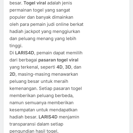
besar.
Togel viral
adalah jenis
permainan togel yang sangat
populer dan banyak dimainkan
oleh para pemain judi online berkat
hadiah jackpot yang menggiurkan
dan peluang menang yang lebih
tinggi.
Di
LARIS4D
, pemain dapat memilih
dari berbagai
pasaran togel viral
yang terkenal, seperti
4D
,
3D
, dan
2D
, masing-masing menawarkan
peluang besar untuk meraih
kemenangan. Setiap pasaran togel
memberikan peluang berbeda,
namun semuanya memberikan
kesempatan untuk mendapatkan
hadiah besar.
LARIS4D
menjamin
transparansi dalam setiap
pengundian hasil togel,