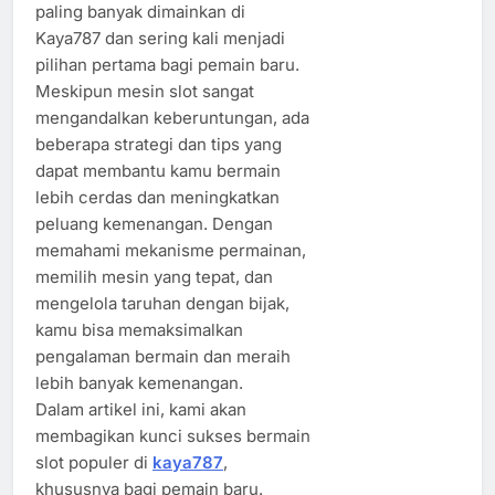
paling banyak dimainkan di
Kaya787 dan sering kali menjadi
pilihan pertama bagi pemain baru.
Meskipun mesin slot sangat
mengandalkan keberuntungan, ada
beberapa strategi dan tips yang
dapat membantu kamu bermain
lebih cerdas dan meningkatkan
peluang kemenangan. Dengan
memahami mekanisme permainan,
memilih mesin yang tepat, dan
mengelola taruhan dengan bijak,
kamu bisa memaksimalkan
pengalaman bermain dan meraih
lebih banyak kemenangan.
Dalam artikel ini, kami akan
membagikan kunci sukses bermain
slot populer di
kaya787
,
khususnya bagi pemain baru.