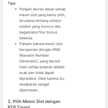
Tips:
Pelajari aturan dasar setiap
mesin slot yang kamu pilih,
terutama tentang simbol-
simbol yang muncul dan
bagaimana fitur bonus
bekerja.
Pahami bahwa mesin slot
beroperasi dengan RNG
(Random Number
Generator), yang berarti
hasil setiap putaran adalah
acak dan tidak dapat
diprediksi. Oleh karena itu,
kesabaran sangat
diperlukan.
2.
Pilih Mesin Slot dengan
RTP Tinggi