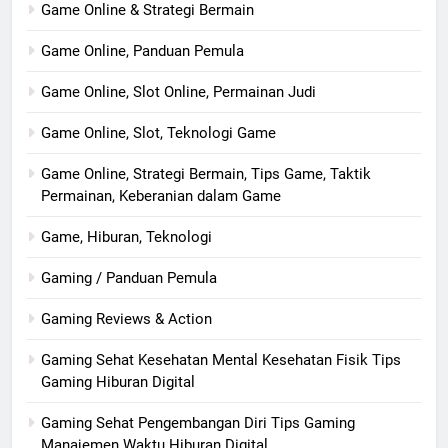
Game Online & Strategi Bermain
Game Online, Panduan Pemula
Game Online, Slot Online, Permainan Judi
Game Online, Slot, Teknologi Game
Game Online, Strategi Bermain, Tips Game, Taktik
Permainan, Keberanian dalam Game
Game, Hiburan, Teknologi
Gaming / Panduan Pemula
Gaming Reviews & Action
Gaming Sehat Kesehatan Mental Kesehatan Fisik Tips
Gaming Hiburan Digital
Gaming Sehat Pengembangan Diri Tips Gaming
Manajemen Waktu Hiburan Digital