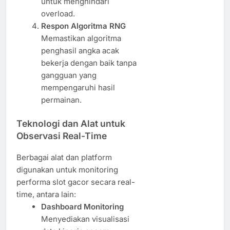
untuk menghindari
overload.
Respon Algoritma RNG
Memastikan algoritma
penghasil angka acak
bekerja dengan baik tanpa
gangguan yang
mempengaruhi hasil
permainan.
Teknologi dan Alat untuk
Observasi Real-Time
Berbagai alat dan platform
digunakan untuk monitoring
performa slot gacor secara real-
time, antara lain:
Dashboard Monitoring
Menyediakan visualisasi