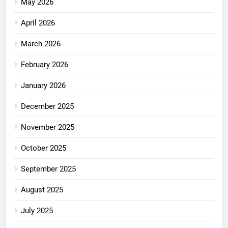
May 2026
April 2026
March 2026
February 2026
January 2026
December 2025
November 2025
October 2025
September 2025
August 2025
July 2025