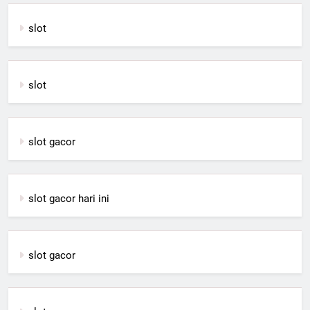
slot
slot
slot gacor
slot gacor hari ini
slot gacor