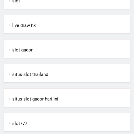
slot
live draw hk
slot gacor
situs slot thailand
situs slot gacor hari ini
slot777