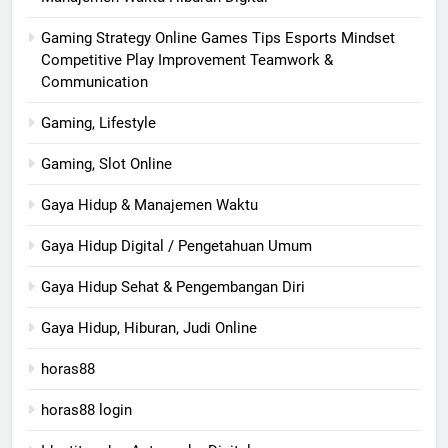
Gaming Strategy Online Games Tips Esports Mindset
Competitive Play Improvement Teamwork &
Communication
Gaming, Lifestyle
Gaming, Slot Online
Gaya Hidup & Manajemen Waktu
Gaya Hidup Digital / Pengetahuan Umum
Gaya Hidup Sehat & Pengembangan Diri
Gaya Hidup, Hiburan, Judi Online
horas88
horas88 login