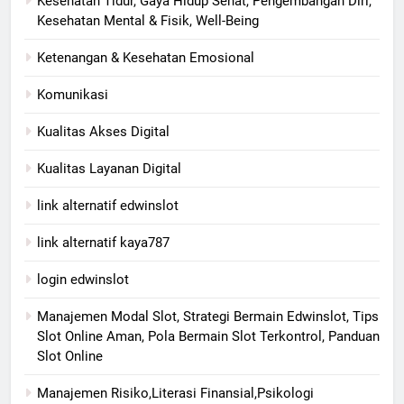
Kesehatan Tidur, Gaya Hidup Sehat, Pengembangan Diri,
Kesehatan Mental & Fisik, Well-Being
Ketenangan & Kesehatan Emosional
Komunikasi
Kualitas Akses Digital
Kualitas Layanan Digital
link alternatif edwinslot
link alternatif kaya787
login edwinslot
Manajemen Modal Slot, Strategi Bermain Edwinslot, Tips
Slot Online Aman, Pola Bermain Slot Terkontrol, Panduan
Slot Online
Manajemen Risiko,Literasi Finansial,Psikologi