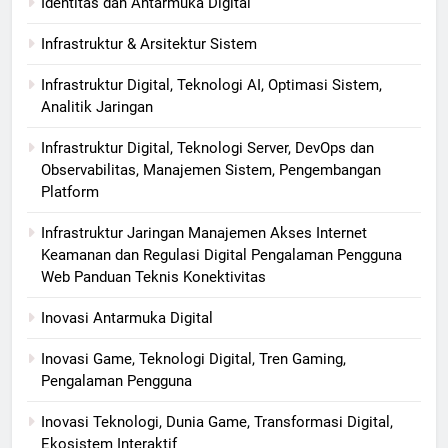
Identitas dan Antarmuka Digital
Infrastruktur & Arsitektur Sistem
Infrastruktur Digital, Teknologi AI, Optimasi Sistem,
Analitik Jaringan
Infrastruktur Digital, Teknologi Server, DevOps dan
Observabilitas, Manajemen Sistem, Pengembangan
Platform
Infrastruktur Jaringan Manajemen Akses Internet
Keamanan dan Regulasi Digital Pengalaman Pengguna
Web Panduan Teknis Konektivitas
Inovasi Antarmuka Digital
Inovasi Game, Teknologi Digital, Tren Gaming,
Pengalaman Pengguna
Inovasi Teknologi, Dunia Game, Transformasi Digital,
Ekosistem Interaktif