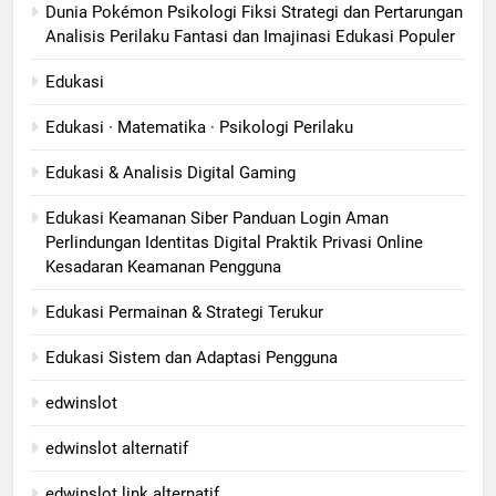
Dunia Pokémon Psikologi Fiksi Strategi dan Pertarungan
Analisis Perilaku Fantasi dan Imajinasi Edukasi Populer
Edukasi
Edukasi · Matematika · Psikologi Perilaku
Edukasi & Analisis Digital Gaming
Edukasi Keamanan Siber Panduan Login Aman
Perlindungan Identitas Digital Praktik Privasi Online
Kesadaran Keamanan Pengguna
Edukasi Permainan & Strategi Terukur
Edukasi Sistem dan Adaptasi Pengguna
edwinslot
edwinslot alternatif
edwinslot link alternatif