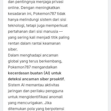
dan pentingnya menjaga privasi
online. Dengan meningkatkan
kesadaran ini, Pokemon787 tidak
hanya melindungi sistem dari sisi
teknologi, tetapi juga memperkuat
pertahanan dari sisi manusia —
yang sering kali menjadi titik paling
rentan dalam rantai keamanan
siber.
Dalam menghadapi ancaman
global yang terus berkembang,
Pokemon787 mengandalkan
kecerdasan buatan (AI) untuk
deteksi ancaman siber proaktif
.
Sistem AI memantau aktivitas
jaringan dan perilaku pengguna
untuk mengidentifikasi anomali
yang mencurigakan. Jika
ditemukan pola yang berpotensi