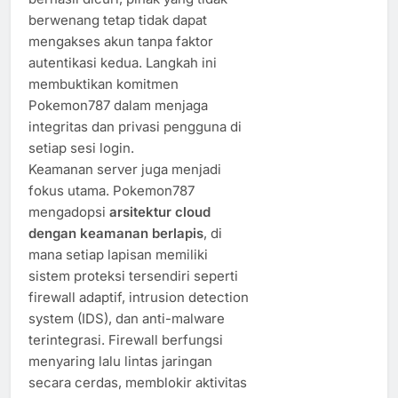
berwenang tetap tidak dapat
mengakses akun tanpa faktor
autentikasi kedua. Langkah ini
membuktikan komitmen
Pokemon787 dalam menjaga
integritas dan privasi pengguna di
setiap sesi login.
Keamanan server juga menjadi
fokus utama. Pokemon787
mengadopsi
arsitektur cloud
dengan keamanan berlapis
, di
mana setiap lapisan memiliki
sistem proteksi tersendiri seperti
firewall adaptif, intrusion detection
system (IDS), dan anti-malware
terintegrasi. Firewall berfungsi
menyaring lalu lintas jaringan
secara cerdas, memblokir aktivitas