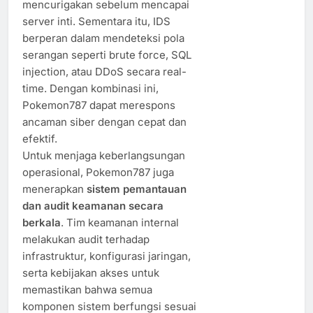
mencurigakan sebelum mencapai
server inti. Sementara itu, IDS
berperan dalam mendeteksi pola
serangan seperti brute force, SQL
injection, atau DDoS secara real-
time. Dengan kombinasi ini,
Pokemon787 dapat merespons
ancaman siber dengan cepat dan
efektif.
Untuk menjaga keberlangsungan
operasional, Pokemon787 juga
menerapkan
sistem pemantauan
dan audit keamanan secara
berkala
. Tim keamanan internal
melakukan audit terhadap
infrastruktur, konfigurasi jaringan,
serta kebijakan akses untuk
memastikan bahwa semua
komponen sistem berfungsi sesuai