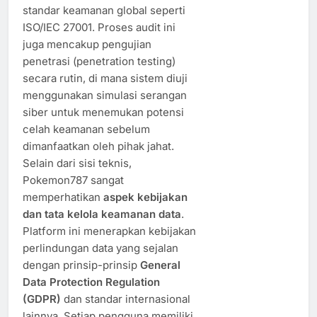
standar keamanan global seperti
ISO/IEC 27001. Proses audit ini
juga mencakup pengujian
penetrasi (penetration testing)
secara rutin, di mana sistem diuji
menggunakan simulasi serangan
siber untuk menemukan potensi
celah keamanan sebelum
dimanfaatkan oleh pihak jahat.
Selain dari sisi teknis,
Pokemon787 sangat
memperhatikan
aspek kebijakan
dan tata kelola keamanan data
.
Platform ini menerapkan kebijakan
perlindungan data yang sejalan
dengan prinsip-prinsip
General
Data Protection Regulation
(GDPR)
dan standar internasional
lainnya. Setiap pengguna memiliki