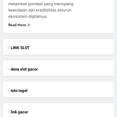
melainkan pondasi yang menopang
keandalan dan kredibilitas seluruh
ekosistem digitalnya.
Read More
LINK SLOT
dana slot gacor
toto togel
link gacor