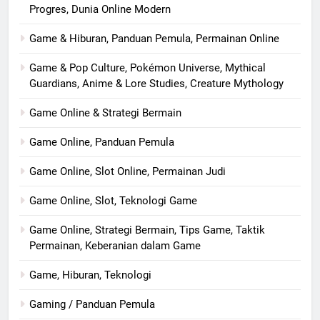
Progres, Dunia Online Modern
Game & Hiburan, Panduan Pemula, Permainan Online
Game & Pop Culture, Pokémon Universe, Mythical
Guardians, Anime & Lore Studies, Creature Mythology
Game Online & Strategi Bermain
Game Online, Panduan Pemula
Game Online, Slot Online, Permainan Judi
Game Online, Slot, Teknologi Game
Game Online, Strategi Bermain, Tips Game, Taktik
Permainan, Keberanian dalam Game
Game, Hiburan, Teknologi
Gaming / Panduan Pemula