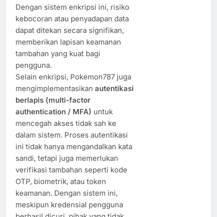
Dengan sistem enkripsi ini, risiko
kebocoran atau penyadapan data
dapat ditekan secara signifikan,
memberikan lapisan keamanan
tambahan yang kuat bagi
pengguna.
Selain enkripsi, Pokemon787 juga
mengimplementasikan
autentikasi
berlapis (multi-factor
authentication / MFA)
untuk
mencegah akses tidak sah ke
dalam sistem. Proses autentikasi
ini tidak hanya mengandalkan kata
sandi, tetapi juga memerlukan
verifikasi tambahan seperti kode
OTP, biometrik, atau token
keamanan. Dengan sistem ini,
meskipun kredensial pengguna
berhasil dicuri, pihak yang tidak