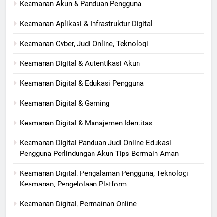
Keamanan Akun & Panduan Pengguna
Keamanan Aplikasi & Infrastruktur Digital
Keamanan Cyber, Judi Online, Teknologi
Keamanan Digital & Autentikasi Akun
Keamanan Digital & Edukasi Pengguna
Keamanan Digital & Gaming
Keamanan Digital & Manajemen Identitas
Keamanan Digital Panduan Judi Online Edukasi
Pengguna Perlindungan Akun Tips Bermain Aman
Keamanan Digital, Pengalaman Pengguna, Teknologi
Keamanan, Pengelolaan Platform
Keamanan Digital, Permainan Online