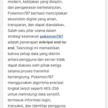
modern, kebijakan yang disiplin,
dan pengawasan berkelanjutan,
Pokemon787 berhasil menciptakan
ekosistem digital yang aman,
transparan, dan dapat diandalkan.
Salah satu pilar utama dalam
strategi keamanan
pokemon787
adalah penerapan
enkripsi end-to-
end
. Teknologi ini memastikan
bahwa setiap data yang dikirim
antara pengguna dan server tidak
dapat diakses oleh pihak ketiga
selama proses transmisi
berlangsung. Pokemon787
menggunakan algoritma enkripsi
tingkat lanjut seperti AES-256
untuk melindungi data sensitif,
termasuk informasi login,
transaksi, dan identitas pengguna.