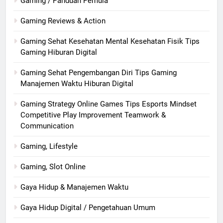
Gaming / Panduan Pemula
Gaming Reviews & Action
Gaming Sehat Kesehatan Mental Kesehatan Fisik Tips
Gaming Hiburan Digital
Gaming Sehat Pengembangan Diri Tips Gaming
Manajemen Waktu Hiburan Digital
Gaming Strategy Online Games Tips Esports Mindset
Competitive Play Improvement Teamwork &
Communication
Gaming, Lifestyle
Gaming, Slot Online
Gaya Hidup & Manajemen Waktu
Gaya Hidup Digital / Pengetahuan Umum