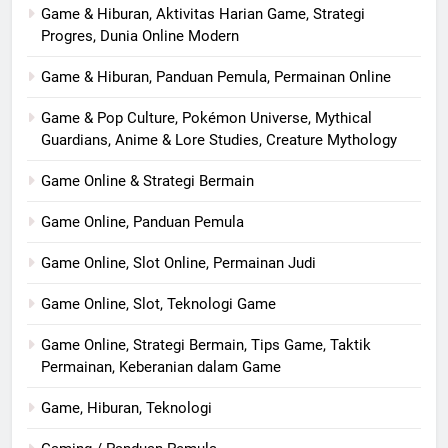
Game & Hiburan, Aktivitas Harian Game, Strategi
Progres, Dunia Online Modern
Game & Hiburan, Panduan Pemula, Permainan Online
Game & Pop Culture, Pokémon Universe, Mythical
Guardians, Anime & Lore Studies, Creature Mythology
Game Online & Strategi Bermain
Game Online, Panduan Pemula
Game Online, Slot Online, Permainan Judi
Game Online, Slot, Teknologi Game
Game Online, Strategi Bermain, Tips Game, Taktik
Permainan, Keberanian dalam Game
Game, Hiburan, Teknologi