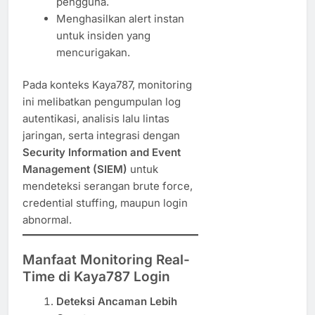
pengguna.
Menghasilkan alert instan
untuk insiden yang
mencurigakan.
Pada konteks Kaya787, monitoring
ini melibatkan pengumpulan log
autentikasi, analisis lalu lintas
jaringan, serta integrasi dengan
Security Information and Event
Management (SIEM)
untuk
mendeteksi serangan brute force,
credential stuffing, maupun login
abnormal.
Manfaat Monitoring Real-
Time di Kaya787 Login
Deteksi Ancaman Lebih