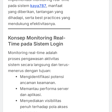
pada sistem
kaya787
, manfaat
yang diberikan, tantangan yang
dihadapi, serta best practices yang
mendukung efektivitasnya.
Konsep Monitoring Real-
Time pada Sistem Login
Monitoring real-time adalah
proses pengawasan aktivitas
sistem secara langsung dan terus-
menerus dengan tujuan:
Mengidentifikasi potensi
ancaman keamanan.
Memantau performa server
dan aplikasi.
Menyediakan visibilitas
penuh terhadap pola akses