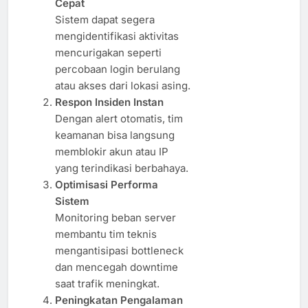
Cepat
Sistem dapat segera
mengidentifikasi aktivitas
mencurigakan seperti
percobaan login berulang
atau akses dari lokasi asing.
Respon Insiden Instan
Dengan alert otomatis, tim
keamanan bisa langsung
memblokir akun atau IP
yang terindikasi berbahaya.
Optimisasi Performa
Sistem
Monitoring beban server
membantu tim teknis
mengantisipasi bottleneck
dan mencegah downtime
saat trafik meningkat.
Peningkatan Pengalaman