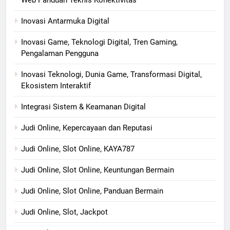
Web Panduan Teknis Konektivitas
Inovasi Antarmuka Digital
Inovasi Game, Teknologi Digital, Tren Gaming,
Pengalaman Pengguna
Inovasi Teknologi, Dunia Game, Transformasi Digital,
Ekosistem Interaktif
Integrasi Sistem & Keamanan Digital
Judi Online, Kepercayaan dan Reputasi
Judi Online, Slot Online, KAYA787
Judi Online, Slot Online, Keuntungan Bermain
Judi Online, Slot Online, Panduan Bermain
Judi Online, Slot, Jackpot