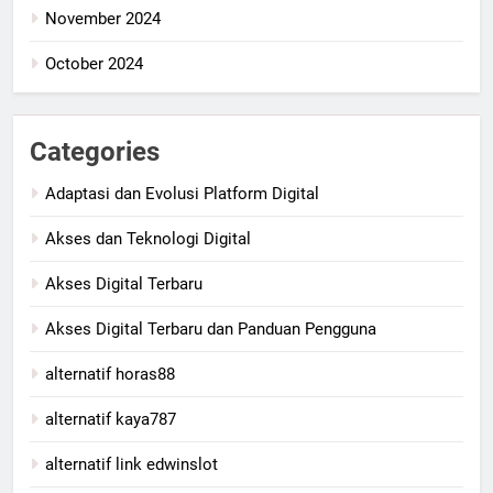
November 2024
October 2024
Categories
Adaptasi dan Evolusi Platform Digital
Akses dan Teknologi Digital
Akses Digital Terbaru
Akses Digital Terbaru dan Panduan Pengguna
alternatif horas88
alternatif kaya787
alternatif link edwinslot