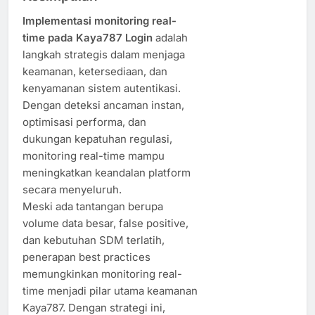
Implementasi monitoring real-
time pada Kaya787 Login
adalah
langkah strategis dalam menjaga
keamanan, ketersediaan, dan
kenyamanan sistem autentikasi.
Dengan deteksi ancaman instan,
optimisasi performa, dan
dukungan kepatuhan regulasi,
monitoring real-time mampu
meningkatkan keandalan platform
secara menyeluruh.
Meski ada tantangan berupa
volume data besar, false positive,
dan kebutuhan SDM terlatih,
penerapan best practices
memungkinkan monitoring real-
time menjadi pilar utama keamanan
Kaya787. Dengan strategi ini,