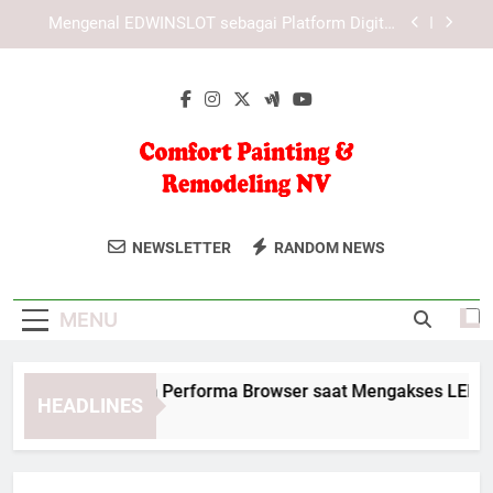
Skip
Mengenal LEBAH4D sebagai Platform Digital
to
yang Adaptif bagi Pengguna Modern
content
Cara Memahami Sistem dan Fitur KAYA787
secara Bertahap untuk Penggunaan yang Lebih
Terarah
Panduan Menjaga Performa Browser saat
Mengakses LEBAH4D
Mengenal EDWINSLOT sebagai Platform Digital
yang Adaptif bagi Pengguna Modern
Comfort Painting
Mengenal LEBAH4D sebagai Platform Digital
Renovasi Rumah Anda Dengan Comfort
yang Adaptif bagi Pengguna Modern
NEWSLETTER
RANDOM NEWS
& Remodeling
Painting And Remodeling NV. Layanan
Cara Memahami Sistem dan Fitur KAYA787
secara Bertahap untuk Penggunaan yang Lebih
Profesional Untuk Hasil Maksimal.
Terarah
NV
MENU
nduan Menjaga Performa Browser saat Mengakses LEBAH4D
HEADLINES
eeks Ago