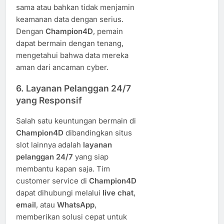
sama atau bahkan tidak menjamin
keamanan data dengan serius.
Dengan
Champion4D
, pemain
dapat bermain dengan tenang,
mengetahui bahwa data mereka
aman dari ancaman cyber.
6.
Layanan Pelanggan 24/7
yang Responsif
Salah satu keuntungan bermain di
Champion4D
dibandingkan situs
slot lainnya adalah
layanan
pelanggan 24/7
yang siap
membantu kapan saja. Tim
customer service di
Champion4D
dapat dihubungi melalui
live chat
,
email
, atau
WhatsApp
,
memberikan solusi cepat untuk