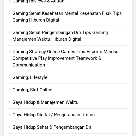
Gaming Reviews & Action
Gaming Sehat Kesehatan Mental Kesehatan Fisik Tips
Gaming Hiburan Digital
Gaming Sehat Pengembangan Diri Tips Gaming
Manajemen Waktu Hiburan Digital
Gaming Strategy Online Games Tips Esports Mindset
Competitive Play Improvement Teamwork &
Communication
Gaming, Lifestyle
Gaming, Slot Online
Gaya Hidup & Manajemen Waktu
Gaya Hidup Digital / Pengetahuan Umum
Gaya Hidup Sehat & Pengembangan Diri