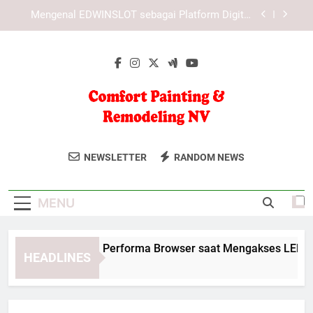
Skip
Mengenal LEBAH4D sebagai Platform Digital
to
yang Adaptif bagi Pengguna Modern
content
Cara Memahami Sistem dan Fitur KAYA787
secara Bertahap untuk Penggunaan yang Lebih
Terarah
Panduan Menjaga Performa Browser saat
Mengakses LEBAH4D
Mengenal EDWINSLOT sebagai Platform Digital
yang Adaptif bagi Pengguna Modern
Comfort Painting
Mengenal LEBAH4D sebagai Platform Digital
Renovasi Rumah Anda Dengan Comfort
yang Adaptif bagi Pengguna Modern
NEWSLETTER
RANDOM NEWS
& Remodeling
Painting And Remodeling NV. Layanan
Cara Memahami Sistem dan Fitur KAYA787
secara Bertahap untuk Penggunaan yang Lebih
Profesional Untuk Hasil Maksimal.
Terarah
NV
MENU
nduan Menjaga Performa Browser saat Mengakses LEBAH4D
HEADLINES
Weeks Ago