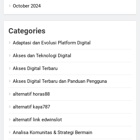
October 2024
Categories
Adaptasi dan Evolusi Platform Digital
Akses dan Teknologi Digital
Akses Digital Terbaru
Akses Digital Terbaru dan Panduan Pengguna
alternatif horas88
alternatif kaya787
alternatif link edwinslot
Analisa Komunitas & Strategi Bermain