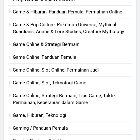
Game & Hiburan, Panduan Pemula, Permainan Online
Game & Pop Culture, Pokémon Universe, Mythical
Guardians, Anime & Lore Studies, Creature Mythology
Game Online & Strategi Bermain
Game Online, Panduan Pemula
Game Online, Slot Online, Permainan Judi
Game Online, Slot, Teknologi Game
Game Online, Strategi Bermain, Tips Game, Taktik
Permainan, Keberanian dalam Game
Game, Hiburan, Teknologi
Gaming / Panduan Pemula