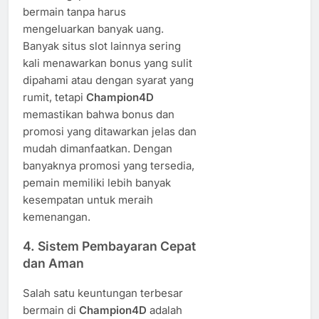
bermain tanpa harus
mengeluarkan banyak uang.
Banyak situs slot lainnya sering
kali menawarkan bonus yang sulit
dipahami atau dengan syarat yang
rumit, tetapi
Champion4D
memastikan bahwa bonus dan
promosi yang ditawarkan jelas dan
mudah dimanfaatkan. Dengan
banyaknya promosi yang tersedia,
pemain memiliki lebih banyak
kesempatan untuk meraih
kemenangan.
4.
Sistem Pembayaran Cepat
dan Aman
Salah satu keuntungan terbesar
bermain di
Champion4D
adalah