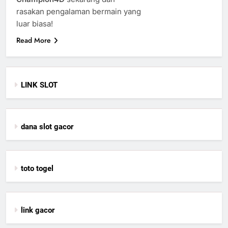
rasakan pengalaman bermain yang
luar biasa!
Read More
LINK SLOT
dana slot gacor
toto togel
link gacor