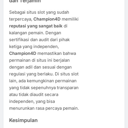
dan Terjamin
Sebagai situs slot yang sudah
terpercaya,
Champion4D
memiliki
reputasi yang sangat baik
di
kalangan pemain. Dengan
sertifikasi dan audit dari pihak
ketiga yang independen,
Champion4D
memastikan bahwa
permainan di situs ini berjalan
dengan adil dan sesuai dengan
regulasi yang berlaku. Di situs slot
lain, ada kemungkinan permainan
yang tidak sepenuhnya transparan
atau tidak diaudit secara
independen, yang bisa
menurunkan rasa percaya pemain.
Kesimpulan