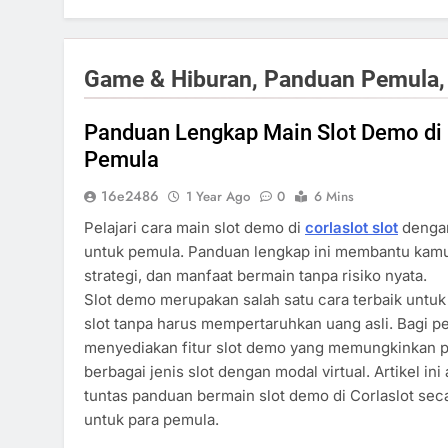
Game & Hiburan, Panduan Pemula,
Panduan Lengkap Main Slot Demo di 
Pemula
16e2486
1 Year Ago
0
6 Mins
Pelajari cara main slot demo di
corlaslot slot
dengan
untuk pemula. Panduan lengkap ini membantu kamu
strategi, dan manfaat bermain tanpa risiko nyata.
Slot demo merupakan salah satu cara terbaik untu
slot tanpa harus mempertaruhkan uang asli. Bagi pe
menyediakan fitur slot demo yang memungkinkan
berbagai jenis slot dengan modal virtual. Artikel i
tuntas panduan bermain slot demo di Corlaslot sec
untuk para pemula.