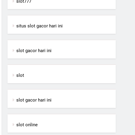
slot777
situs slot gacor hari ini
slot gacor hari ini
slot
slot gacor hari ini
slot online