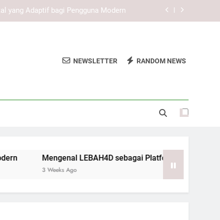
al yang Adaptif bagi Pengguna Modern
al yang Adaptif bagi Pengguna Modern
 untuk Penggunaan yang Lebih Terarah
NEWSLETTER
RANDOM NEWS
rma Browser saat Mengakses LEBAH4D
deling NV
nan Profesional Untuk Hasil Maksimal.
al yang Adaptif bagi Pengguna Modern
al yang Adaptif bagi Pengguna Modern
 untuk Penggunaan yang Lebih Terarah
Mengenal LEBAH4D sebagai Platform Digital yang Adaptif ba
3 Weeks Ago