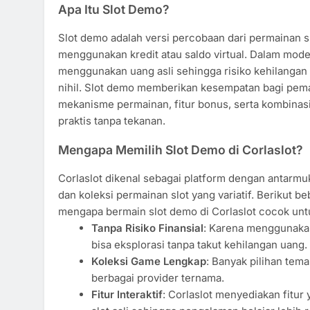
Apa Itu Slot Demo?
Slot demo adalah versi percobaan dari permainan s
menggunakan kredit atau saldo virtual. Dalam mode 
menggunakan uang asli sehingga risiko kehilangan
nihil. Slot demo memberikan kesempatan bagi pem
mekanisme permainan, fitur bonus, serta kombinas
praktis tanpa tekanan.
Mengapa Memilih Slot Demo di Corlaslot?
Corlaslot dikenal sebagai platform dengan antarm
dan koleksi permainan slot yang variatif. Berikut b
mengapa bermain slot demo di Corlaslot cocok unt
Tanpa Risiko Finansial
: Karena menggunakan
bisa eksplorasi tanpa takut kehilangan uang.
Koleksi Game Lengkap
: Banyak pilihan tema 
berbagai provider ternama.
Fitur Interaktif
: Corlaslot menyediakan fitur