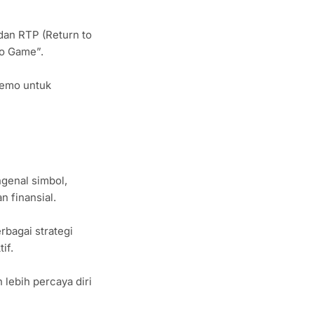
 dan RTP (Return to
fo Game”.
demo untuk
genal simbol,
n finansial.
bagai strategi
if.
 lebih percaya diri