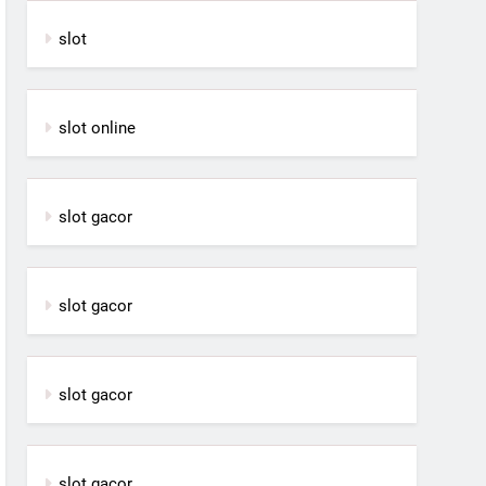
slot
slot online
slot gacor
slot gacor
slot gacor
slot gacor