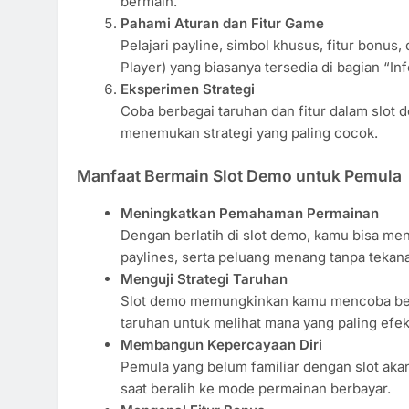
bermain.
Pahami Aturan dan Fitur Game
Pelajari payline, simbol khusus, fitur bonus,
Player) yang biasanya tersedia di bagian “In
Eksperimen Strategi
Coba berbagai taruhan dan fitur dalam slot 
menemukan strategi yang paling cocok.
Manfaat Bermain Slot Demo untuk Pemula
Meningkatkan Pemahaman Permainan
Dengan berlatih di slot demo, kamu bisa men
paylines, serta peluang menang tanpa tekana
Menguji Strategi Taruhan
Slot demo memungkinkan kamu mencoba ber
taruhan untuk melihat mana yang paling efekt
Membangun Kepercayaan Diri
Pemula yang belum familiar dengan slot akan
saat beralih ke mode permainan berbayar.