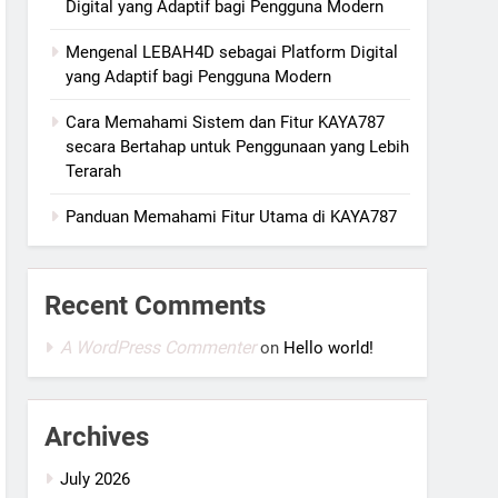
Digital yang Adaptif bagi Pengguna Modern
Mengenal LEBAH4D sebagai Platform Digital
yang Adaptif bagi Pengguna Modern
Cara Memahami Sistem dan Fitur KAYA787
secara Bertahap untuk Penggunaan yang Lebih
Terarah
Panduan Memahami Fitur Utama di KAYA787
Recent Comments
A WordPress Commenter
on
Hello world!
Archives
July 2026