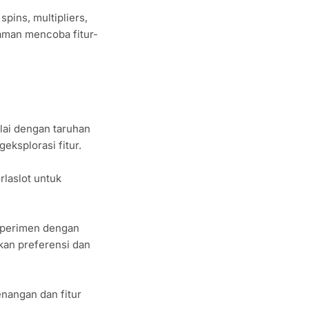
spins, multipliers,
aman mencoba fitur-
lai dengan taruhan
eksplorasi fitur.
rlaslot untuk
sperimen dengan
an preferensi dan
nangan dan fitur