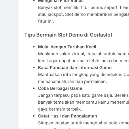
Mengenal Fitur Bonus
Banyak slot memiliki fitur bonus seperti free 
atau jackpot. Slot demo memberikan pengal
fitur ini.
Tips Bermain Slot Demo di Corlaslot
Mulai dengan Taruhan Kecil
Meskipun saldo virtual, cobalah untuk memu
kecil agar dapat bermain lebih lama dan meng
Baca Panduan dan Informasi Game
Manfaatkan info lengkap yang disediakan Co
memahami aturan tiap permainan.
Coba Berbagai Game
Jangan terpaku pada satu game saja. Berek
banyak tema akan membantu kamu menemuk
gaya bermain terbaik.
Catat Hasil dan Pengalaman
Simpan catatan untuk mengetahui pola keme