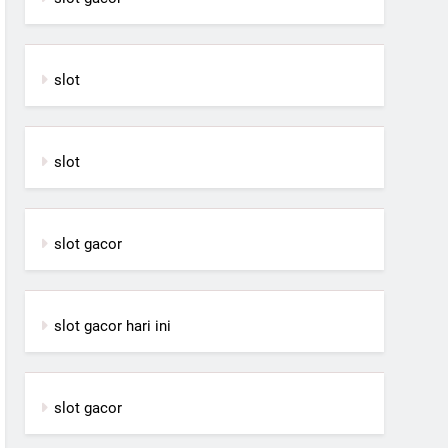
slot
slot
slot gacor
slot gacor hari ini
slot gacor