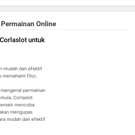
 Permainan Online
Corlaslot untuk
 mudah dan efektif
 memahami fitur,
k mengenal permainan
mula, Corlaslot
 pemain mencoba
ni akan mengupas
ara mudah dan efektif