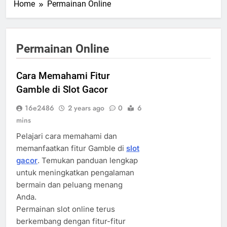
Home
Permainan Online
Permainan Online
Cara Memahami Fitur
Gamble di Slot Gacor
16e2486
2 years ago
0
6
mins
Pelajari cara memahami dan
memanfaatkan fitur Gamble di
slot
gacor
. Temukan panduan lengkap
untuk meningkatkan pengalaman
bermain dan peluang menang
Anda.
Permainan slot online terus
berkembang dengan fitur-fitur