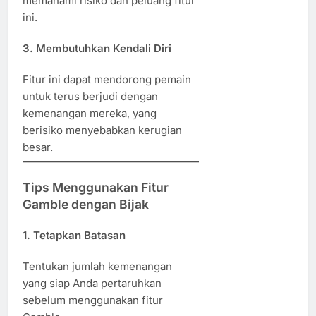
memahami risiko dan peluang fitur
ini.
3. Membutuhkan Kendali Diri
Fitur ini dapat mendorong pemain
untuk terus berjudi dengan
kemenangan mereka, yang
berisiko menyebabkan kerugian
besar.
Tips Menggunakan Fitur
Gamble dengan Bijak
1. Tetapkan Batasan
Tentukan jumlah kemenangan
yang siap Anda pertaruhkan
sebelum menggunakan fitur