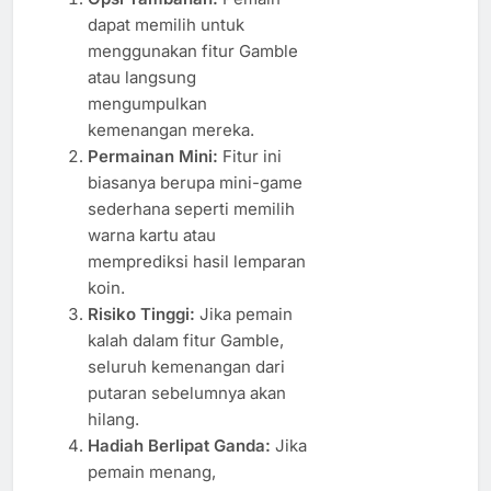
dapat memilih untuk
menggunakan fitur Gamble
atau langsung
mengumpulkan
kemenangan mereka.
Permainan Mini:
Fitur ini
biasanya berupa mini-game
sederhana seperti memilih
warna kartu atau
memprediksi hasil lemparan
koin.
Risiko Tinggi:
Jika pemain
kalah dalam fitur Gamble,
seluruh kemenangan dari
putaran sebelumnya akan
hilang.
Hadiah Berlipat Ganda:
Jika
pemain menang,