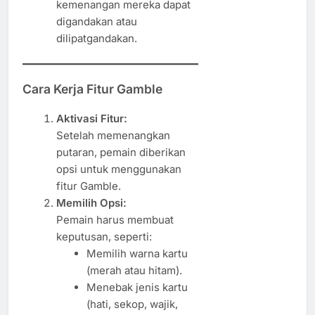
kemenangan mereka dapat
digandakan atau
dilipatgandakan.
Cara Kerja Fitur Gamble
Aktivasi Fitur:
Setelah memenangkan
putaran, pemain diberikan
opsi untuk menggunakan
fitur Gamble.
Memilih Opsi:
Pemain harus membuat
keputusan, seperti:
Memilih warna kartu
(merah atau hitam).
Menebak jenis kartu
(hati, sekop, wajik,