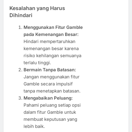
Kesalahan yang Harus
Dihindari
Menggunakan Fitur Gamble
pada Kemenangan Besar:
Hindari mempertaruhkan
kemenangan besar karena
risiko kehilangan semuanya
terlalu tinggi.
Bermain Tanpa Batasan:
Jangan menggunakan fitur
Gamble secara impulsif
tanpa menetapkan batasan.
Mengabaikan Peluang:
Pahami peluang setiap opsi
dalam fitur Gamble untuk
membuat keputusan yang
lebih baik.