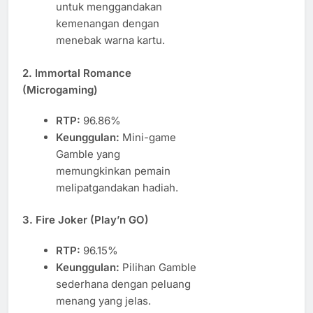
untuk menggandakan
kemenangan dengan
menebak warna kartu.
2. Immortal Romance
(Microgaming)
RTP:
96.86%
Keunggulan:
Mini-game
Gamble yang
memungkinkan pemain
melipatgandakan hadiah.
3. Fire Joker (Play’n GO)
RTP:
96.15%
Keunggulan:
Pilihan Gamble
sederhana dengan peluang
menang yang jelas.