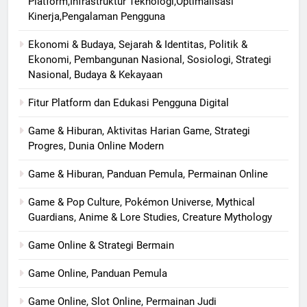
Platform,Infrastruktur Teknologi,Optimalisasi
Kinerja,Pengalaman Pengguna
Ekonomi & Budaya, Sejarah & Identitas, Politik &
Ekonomi, Pembangunan Nasional, Sosiologi, Strategi
Nasional, Budaya & Kekayaan
Fitur Platform dan Edukasi Pengguna Digital
Game & Hiburan, Aktivitas Harian Game, Strategi
Progres, Dunia Online Modern
Game & Hiburan, Panduan Pemula, Permainan Online
Game & Pop Culture, Pokémon Universe, Mythical
Guardians, Anime & Lore Studies, Creature Mythology
Game Online & Strategi Bermain
Game Online, Panduan Pemula
Game Online, Slot Online, Permainan Judi