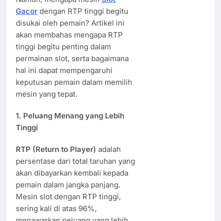
Gacor
dengan RTP tinggi begitu
disukai oleh pemain? Artikel ini
akan membahas mengapa RTP
tinggi begitu penting dalam
permainan slot, serta bagaimana
hal ini dapat mempengaruhi
keputusan pemain dalam memilih
mesin yang tepat.
1.
Peluang Menang yang Lebih
Tinggi
RTP (Return to Player)
adalah
persentase dari total taruhan yang
akan dibayarkan kembali kepada
pemain dalam jangka panjang.
Mesin slot dengan RTP tinggi,
sering kali di atas 96%,
menawarkan peluang yang lebih