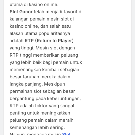
utama di kasino online.
Slot Gacor
telah menjadi favorit di
kalangan pemain mesin slot di
kasino online, dan salah satu
alasan utama popularitasnya
adalah
RTP (Return to Player)
yang tinggi. Mesin slot dengan
RTP tinggi memberikan peluang
yang lebih baik bagi pemain untuk
memenangkan kembali sebagian
besar taruhan mereka dalam
jangka panjang. Meskipun
permainan slot sebagian besar
bergantung pada keberuntungan,
RTP adalah faktor yang sangat
penting untuk meningkatkan
peluang pemain dalam meraih
kemenangan lebih sering.
Namun, mengapa mesin
Slot