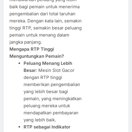
baik bagi pemain untuk menerima
pengembalian dari total taruhan
mereka. Dengan kata lain, semakin
tinggi RTP, semakin besar peluang
pemain untuk menang dalam
jangka panjang.
Mengapa RTP Tinggi
Menguntungkan Pemain?
Peluang Menang Lebih
Besar
: Mesin Slot Gacor
dengan RTP tinggi
memberikan pengembalian
yang lebih besar bagi
pemain, yang meningkatkan
peluang mereka untuk
mendapatkan pembayaran
yang lebih baik.
RTP sebagai Indikator