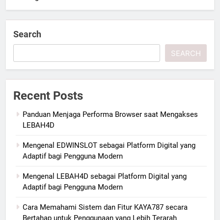
Search
SEARCH
Recent Posts
Panduan Menjaga Performa Browser saat Mengakses
LEBAH4D
Mengenal EDWINSLOT sebagai Platform Digital yang
Adaptif bagi Pengguna Modern
Mengenal LEBAH4D sebagai Platform Digital yang
Adaptif bagi Pengguna Modern
Cara Memahami Sistem dan Fitur KAYA787 secara
Bertahap untuk Penggunaan yang Lebih Terarah