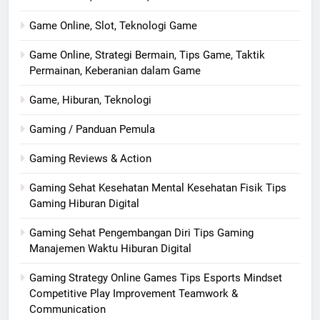
Game Online, Slot, Teknologi Game
Game Online, Strategi Bermain, Tips Game, Taktik
Permainan, Keberanian dalam Game
Game, Hiburan, Teknologi
Gaming / Panduan Pemula
Gaming Reviews & Action
Gaming Sehat Kesehatan Mental Kesehatan Fisik Tips
Gaming Hiburan Digital
Gaming Sehat Pengembangan Diri Tips Gaming
Manajemen Waktu Hiburan Digital
Gaming Strategy Online Games Tips Esports Mindset
Competitive Play Improvement Teamwork &
Communication