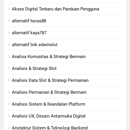
Akses Digital Terbaru dan Panduan Pengguna
alternatif horas88
alternatif kaya787
alternatif link edwinslot
Analisa Komunitas & Strategi Bermain
Analisis & Strategi Slot
Analisis Data Slot & Strategi Permainan
Analisis Permainan & Strategi Bermain
Analisis Sistem & Keandalan Platform
Analisis UX, Desain Antarmuka Digital
Arsitektur Sistem & Teknologi Backend