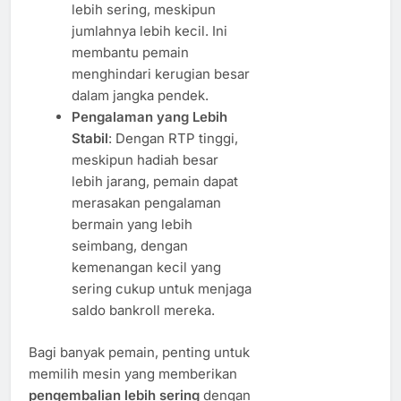
lebih sering, meskipun
jumlahnya lebih kecil. Ini
membantu pemain
menghindari kerugian besar
dalam jangka pendek.
Pengalaman yang Lebih
Stabil
: Dengan RTP tinggi,
meskipun hadiah besar
lebih jarang, pemain dapat
merasakan pengalaman
bermain yang lebih
seimbang, dengan
kemenangan kecil yang
sering cukup untuk menjaga
saldo bankroll mereka.
Bagi banyak pemain, penting untuk
memilih mesin yang memberikan
pengembalian lebih sering
dengan