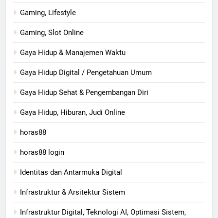
Gaming, Lifestyle
Gaming, Slot Online
Gaya Hidup & Manajemen Waktu
Gaya Hidup Digital / Pengetahuan Umum
Gaya Hidup Sehat & Pengembangan Diri
Gaya Hidup, Hiburan, Judi Online
horas88
horas88 login
Identitas dan Antarmuka Digital
Infrastruktur & Arsitektur Sistem
Infrastruktur Digital, Teknologi AI, Optimasi Sistem,