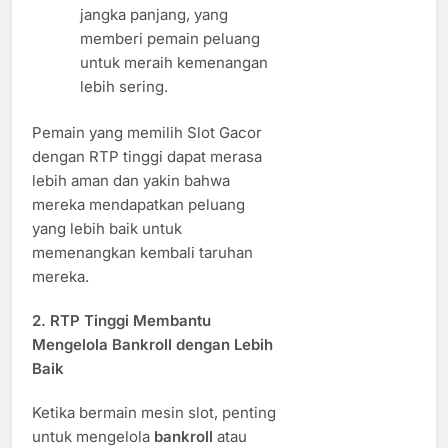
jangka panjang, yang
memberi pemain peluang
untuk meraih kemenangan
lebih sering.
Pemain yang memilih Slot Gacor
dengan RTP tinggi dapat merasa
lebih aman dan yakin bahwa
mereka mendapatkan peluang
yang lebih baik untuk
memenangkan kembali taruhan
mereka.
2.
RTP Tinggi Membantu
Mengelola Bankroll dengan Lebih
Baik
Ketika bermain mesin slot, penting
untuk mengelola
bankroll
atau