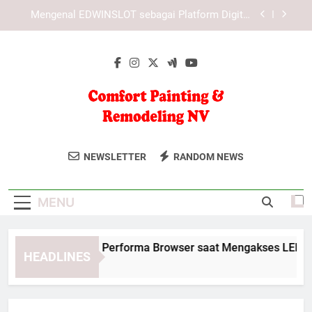
Skip
Mengenal LEBAH4D sebagai Platform Digital
to
yang Adaptif bagi Pengguna Modern
content
Cara Memahami Sistem dan Fitur KAYA787
secara Bertahap untuk Penggunaan yang Lebih
Terarah
Panduan Menjaga Performa Browser saat
Mengakses LEBAH4D
Mengenal EDWINSLOT sebagai Platform Digital
yang Adaptif bagi Pengguna Modern
Comfort Painting
Mengenal LEBAH4D sebagai Platform Digital
Renovasi Rumah Anda Dengan Comfort
yang Adaptif bagi Pengguna Modern
NEWSLETTER
RANDOM NEWS
& Remodeling
Painting And Remodeling NV. Layanan
Cara Memahami Sistem dan Fitur KAYA787
secara Bertahap untuk Penggunaan yang Lebih
Profesional Untuk Hasil Maksimal.
Terarah
NV
MENU
nduan Menjaga Performa Browser saat Mengakses LEBAH4D
HEADLINES
Weeks Ago