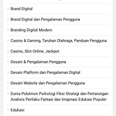
Brand Digital
Brand Digital dan Pengalaman Pengguna
Branding Digital Modern
Casino & Gaming, Taruhan Olahraga, Panduan Pengguna
Casino, Slot Online, Jackpot
Desain & Pengalaman Pengguna
Desain Platform dan Pengalaman Digital
Desain Website dan Pengalaman Pengguna
Dunia Pokémon Psikologi Fiksi Strategi dan Pertarungan
Analisis Perilaku Fantasi dan Imajinasi Edukasi Populer
Edukasi