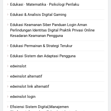
Edukasi · Matematika · Psikologi Perilaku
Edukasi & Analisis Digital Gaming
Edukasi Keamanan Siber Panduan Login Aman
Perlindungan Identitas Digital Praktik Privasi Online
Kesadaran Keamanan Pengguna
Edukasi Permainan & Strategi Terukur
Edukasi Sistem dan Adaptasi Pengguna
edwinslot
edwinslot alternatif
edwinslot link alternatif
edwinslot login
Efisiensi Sistem Digital,Manajemen