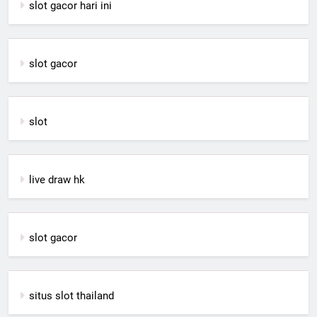
slot gacor hari ini
slot gacor
slot
live draw hk
slot gacor
situs slot thailand