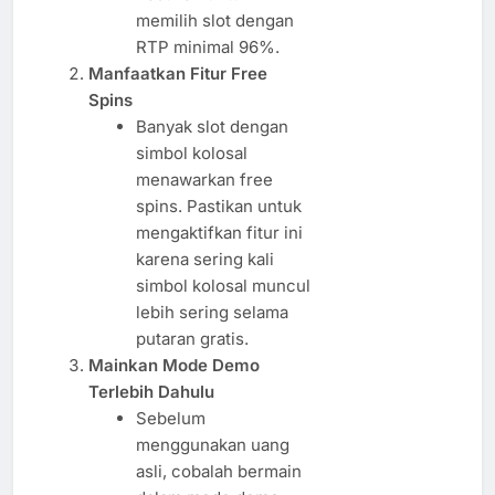
memilih slot dengan
RTP minimal 96%.
Manfaatkan Fitur Free
Spins
Banyak slot dengan
simbol kolosal
menawarkan free
spins. Pastikan untuk
mengaktifkan fitur ini
karena sering kali
simbol kolosal muncul
lebih sering selama
putaran gratis.
Mainkan Mode Demo
Terlebih Dahulu
Sebelum
menggunakan uang
asli, cobalah bermain