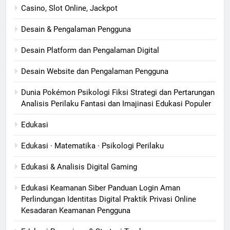
Casino, Slot Online, Jackpot
Desain & Pengalaman Pengguna
Desain Platform dan Pengalaman Digital
Desain Website dan Pengalaman Pengguna
Dunia Pokémon Psikologi Fiksi Strategi dan Pertarungan
Analisis Perilaku Fantasi dan Imajinasi Edukasi Populer
Edukasi
Edukasi · Matematika · Psikologi Perilaku
Edukasi & Analisis Digital Gaming
Edukasi Keamanan Siber Panduan Login Aman
Perlindungan Identitas Digital Praktik Privasi Online
Kesadaran Keamanan Pengguna