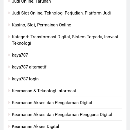
Judi Online, Taruhan
Judi Slot Online, Teknologi Perjudian, Platform Judi
Kasino, Slot, Permainan Online
Kategori: Transformasi Digital, Sistem Terpadu, Inovasi
Teknologi
kaya787
kaya787 alternatif
kaya787 login
Keamanan & Teknologi Informasi
Keamanan Akses dan Pengalaman Digital
Keamanan Akses dan Pengalaman Pengguna Digital
Keamanan Akses Digital