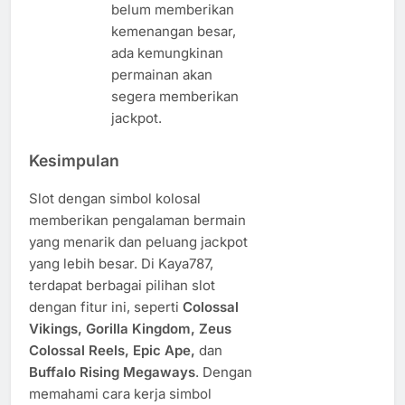
belum memberikan
kemenangan besar,
ada kemungkinan
permainan akan
segera memberikan
jackpot.
Kesimpulan
Slot dengan simbol kolosal
memberikan pengalaman bermain
yang menarik dan peluang jackpot
yang lebih besar. Di Kaya787,
terdapat berbagai pilihan slot
dengan fitur ini, seperti
Colossal
Vikings, Gorilla Kingdom, Zeus
Colossal Reels, Epic Ape,
dan
Buffalo Rising Megaways
. Dengan
memahami cara kerja simbol