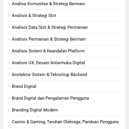
Analisa Komunitas & Strategi Bermain
Analisis & Strategi Slot
Analisis Data Slot & Strategi Permainan
Analisis Permainan & Strategi Bermain
Analisis Sistem & Keandalan Platform
Analisis UX, Desain Antarmuka Digital
Arsitektur Sistem & Teknologi Backend
Brand Digital
Brand Digital dan Pengalaman Pengguna
Branding Digital Modern
Casino & Gaming, Taruhan Olahraga, Panduan Pengguna