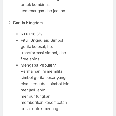
untuk kombinasi
kemenangan dan jackpot.
2. Gorilla Kingdom
RTP:
96.3%
Fitur Unggulan:
Simbol
gorila kolosal, fitur
transformasi simbol, dan
free spins.
Mengapa Populer?
Permainan ini memiliki
simbol gorila besar yang
bisa mengubah simbol lain
menjadi lebih
menguntungkan,
memberikan kesempatan
besar untuk menang.