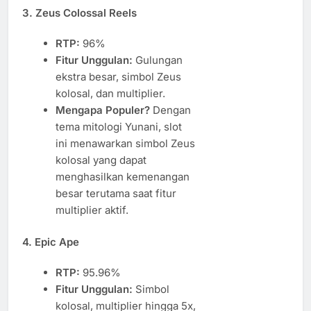
3. Zeus Colossal Reels
RTP:
96%
Fitur Unggulan:
Gulungan
ekstra besar, simbol Zeus
kolosal, dan multiplier.
Mengapa Populer?
Dengan
tema mitologi Yunani, slot
ini menawarkan simbol Zeus
kolosal yang dapat
menghasilkan kemenangan
besar terutama saat fitur
multiplier aktif.
4. Epic Ape
RTP:
95.96%
Fitur Unggulan:
Simbol
kolosal, multiplier hingga 5x,