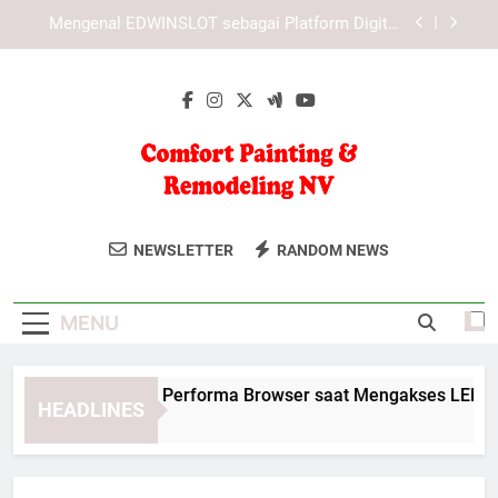
Skip
Mengenal LEBAH4D sebagai Platform Digital
to
yang Adaptif bagi Pengguna Modern
content
Cara Memahami Sistem dan Fitur KAYA787
secara Bertahap untuk Penggunaan yang Lebih
Terarah
Panduan Menjaga Performa Browser saat
Mengakses LEBAH4D
Mengenal EDWINSLOT sebagai Platform Digital
yang Adaptif bagi Pengguna Modern
Comfort Painting
Mengenal LEBAH4D sebagai Platform Digital
Renovasi Rumah Anda Dengan Comfort
yang Adaptif bagi Pengguna Modern
NEWSLETTER
RANDOM NEWS
& Remodeling
Painting And Remodeling NV. Layanan
Cara Memahami Sistem dan Fitur KAYA787
secara Bertahap untuk Penggunaan yang Lebih
Profesional Untuk Hasil Maksimal.
Terarah
NV
MENU
nduan Menjaga Performa Browser saat Mengakses LEBAH4D
HEADLINES
Weeks Ago