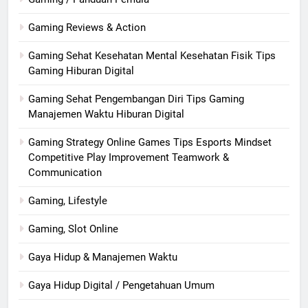
Gaming Reviews & Action
Gaming Sehat Kesehatan Mental Kesehatan Fisik Tips
Gaming Hiburan Digital
Gaming Sehat Pengembangan Diri Tips Gaming
Manajemen Waktu Hiburan Digital
Gaming Strategy Online Games Tips Esports Mindset
Competitive Play Improvement Teamwork &
Communication
Gaming, Lifestyle
Gaming, Slot Online
Gaya Hidup & Manajemen Waktu
Gaya Hidup Digital / Pengetahuan Umum