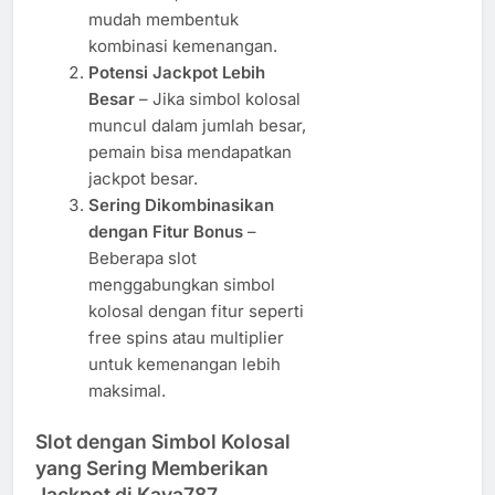
mudah membentuk
kombinasi kemenangan.
Potensi Jackpot Lebih
Besar
– Jika simbol kolosal
muncul dalam jumlah besar,
pemain bisa mendapatkan
jackpot besar.
Sering Dikombinasikan
dengan Fitur Bonus
–
Beberapa slot
menggabungkan simbol
kolosal dengan fitur seperti
free spins atau multiplier
untuk kemenangan lebih
maksimal.
Slot dengan Simbol Kolosal
yang Sering Memberikan
Jackpot di Kaya787