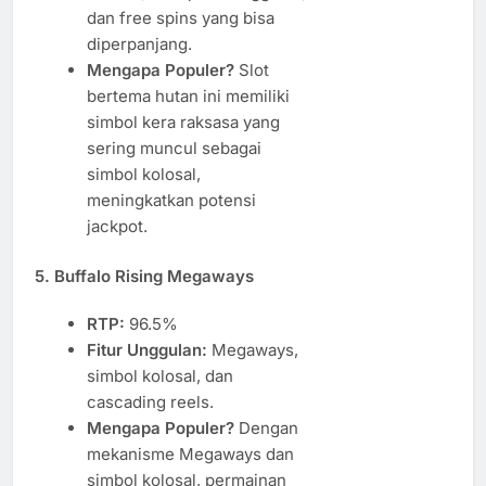
dan free spins yang bisa
diperpanjang.
Mengapa Populer?
Slot
bertema hutan ini memiliki
simbol kera raksasa yang
sering muncul sebagai
simbol kolosal,
meningkatkan potensi
jackpot.
5. Buffalo Rising Megaways
RTP:
96.5%
Fitur Unggulan:
Megaways,
simbol kolosal, dan
cascading reels.
Mengapa Populer?
Dengan
mekanisme Megaways dan
simbol kolosal, permainan