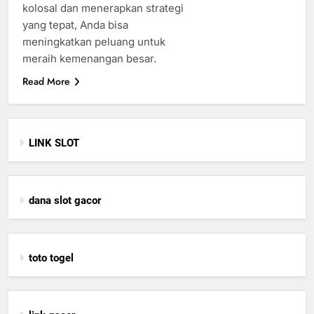
kolosal dan menerapkan strategi
yang tepat, Anda bisa
meningkatkan peluang untuk
meraih kemenangan besar.
Read More
LINK SLOT
dana slot gacor
toto togel