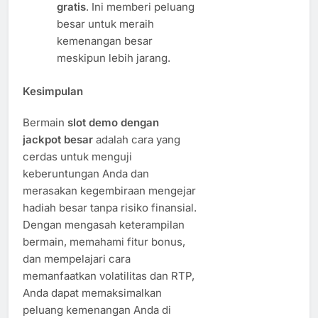
gratis
. Ini memberi peluang
besar untuk meraih
kemenangan besar
meskipun lebih jarang.
Kesimpulan
Bermain
slot demo dengan
jackpot besar
adalah cara yang
cerdas untuk menguji
keberuntungan Anda dan
merasakan kegembiraan mengejar
hadiah besar tanpa risiko finansial.
Dengan mengasah keterampilan
bermain, memahami fitur bonus,
dan mempelajari cara
memanfaatkan volatilitas dan RTP,
Anda dapat memaksimalkan
peluang kemenangan Anda di