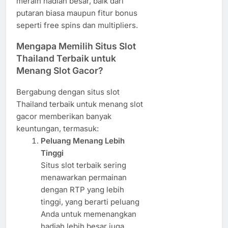
meraih hadiah besar, baik dari
putaran biasa maupun fitur bonus
seperti free spins dan multipliers.
Mengapa Memilih Situs Slot
Thailand Terbaik untuk
Menang Slot Gacor?
Bergabung dengan situs slot
Thailand terbaik untuk menang slot
gacor memberikan banyak
keuntungan, termasuk:
Peluang Menang Lebih
Tinggi
Situs slot terbaik sering
menawarkan permainan
dengan RTP yang lebih
tinggi, yang berarti peluang
Anda untuk memenangkan
hadiah lebih besar juga