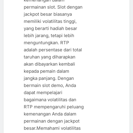
permainan slot. Slot dengan
jackpot besar biasanya
memiliki volatilitas tinggi,
yang berarti hadiah besar
lebih jarang, tetapi lebih
menguntungkan. RTP
adalah persentase dari total
taruhan yang diharapkan
akan dibayarkan kembali
kepada pemain dalam
jangka panjang. Dengan
bermain slot demo, Anda
dapat mempelajari
bagaimana volatilitas dan
RTP mempengaruhi peluang
kemenangan Anda dalam
permainan dengan jackpot
besar.Memahami volatilitas