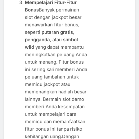
Mempelajari Fitur-Fitur
Bonus
Banyak permainan
slot dengan jackpot besar
menawarkan fitur bonus,
seperti
putaran gratis
,
pengganda
, atau
simbol
wild
yang dapat membantu
meningkatkan peluang Anda
untuk menang. Fitur bonus
ini sering kali memberi Anda
peluang tambahan untuk
memicu jackpot atau
memenangkan hadiah besar
lainnya. Bermain slot demo
memberi Anda kesempatan
untuk mempelajari cara
memicu dan memanfaatkan
fitur bonus ini tanpa risiko
kehilangan uang.Dengan