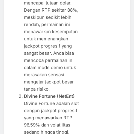
mencapai jutaan dolar.
Dengan RTP sekitar 88%,
meskipun sedikit lebih
rendah, permainan ini
menawarkan kesempatan
untuk memenangkan
jackpot progresif yang
sangat besar. Anda bisa
mencoba permainan ini
dalam mode demo untuk
merasakan sensasi
mengejar jackpot besar
tanpa risiko.
Divine Fortune (NetEnt)
Divine Fortune adalah slot
dengan jackpot progresif
yang menawarkan RTP
96.59% dan volatilitas
sedang hingga tinggi.