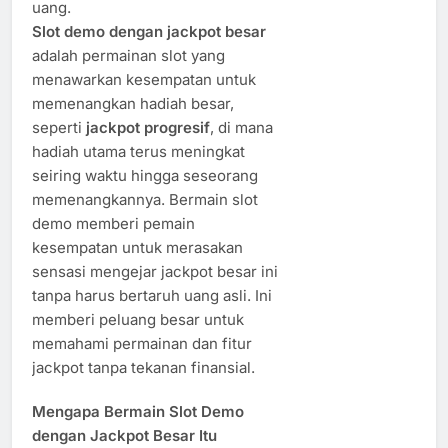
uang.
Slot demo dengan jackpot besar
adalah permainan slot yang
menawarkan kesempatan untuk
memenangkan hadiah besar,
seperti
jackpot progresif
, di mana
hadiah utama terus meningkat
seiring waktu hingga seseorang
memenangkannya. Bermain slot
demo memberi pemain
kesempatan untuk merasakan
sensasi mengejar jackpot besar ini
tanpa harus bertaruh uang asli. Ini
memberi peluang besar untuk
memahami permainan dan fitur
jackpot tanpa tekanan finansial.
Mengapa Bermain Slot Demo
dengan Jackpot Besar Itu