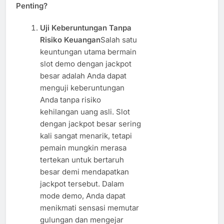
Penting?
Uji Keberuntungan Tanpa
Risiko Keuangan
Salah satu
keuntungan utama bermain
slot demo dengan jackpot
besar adalah Anda dapat
menguji keberuntungan
Anda tanpa risiko
kehilangan uang asli. Slot
dengan jackpot besar sering
kali sangat menarik, tetapi
pemain mungkin merasa
tertekan untuk bertaruh
besar demi mendapatkan
jackpot tersebut. Dalam
mode demo, Anda dapat
menikmati sensasi memutar
gulungan dan mengejar