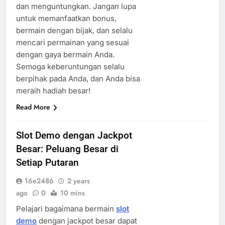
dan menguntungkan. Jangan lupa
untuk memanfaatkan bonus,
bermain dengan bijak, dan selalu
mencari permainan yang sesuai
dengan gaya bermain Anda.
Semoga keberuntungan selalu
berpihak pada Anda, dan Anda bisa
meraih hadiah besar!
Read More
Slot Demo dengan Jackpot
Besar: Peluang Besar di
Setiap Putaran
16e2486
2 years
ago
0
10 mins
Pelajari bagaimana bermain
slot
demo
dengan jackpot besar dapat