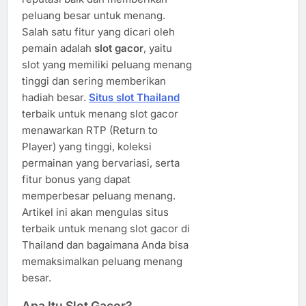
peluang besar untuk menang.
Salah satu fitur yang dicari oleh
pemain adalah
slot gacor
, yaitu
slot yang memiliki peluang menang
tinggi dan sering memberikan
hadiah besar.
Situs slot Thailand
terbaik untuk menang slot gacor
menawarkan RTP (Return to
Player) yang tinggi, koleksi
permainan yang bervariasi, serta
fitur bonus yang dapat
memperbesar peluang menang.
Artikel ini akan mengulas situs
terbaik untuk menang slot gacor di
Thailand dan bagaimana Anda bisa
memaksimalkan peluang menang
besar.
Apa Itu Slot Gacor?