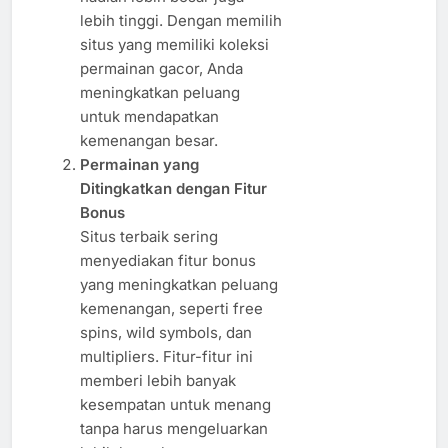
lebih tinggi. Dengan memilih
situs yang memiliki koleksi
permainan gacor, Anda
meningkatkan peluang
untuk mendapatkan
kemenangan besar.
Permainan yang
Ditingkatkan dengan Fitur
Bonus
Situs terbaik sering
menyediakan fitur bonus
yang meningkatkan peluang
kemenangan, seperti free
spins, wild symbols, dan
multipliers. Fitur-fitur ini
memberi lebih banyak
kesempatan untuk menang
tanpa harus mengeluarkan