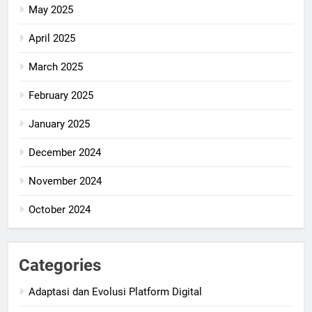
May 2025
April 2025
March 2025
February 2025
January 2025
December 2024
November 2024
October 2024
Categories
Adaptasi dan Evolusi Platform Digital