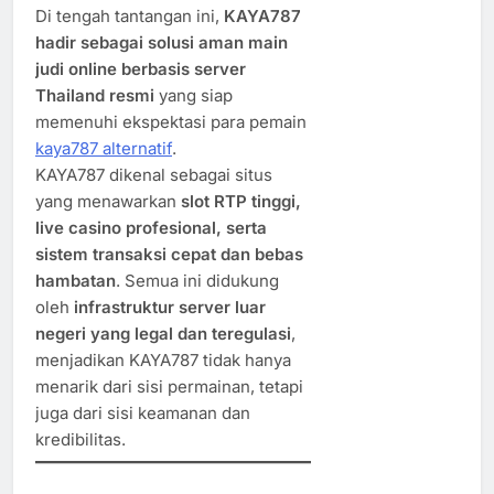
Di tengah tantangan ini,
KAYA787
hadir sebagai solusi aman main
judi online berbasis server
Thailand resmi
yang siap
memenuhi ekspektasi para pemain
kaya787 alternatif
.
KAYA787 dikenal sebagai situs
yang menawarkan
slot RTP tinggi,
live casino profesional, serta
sistem transaksi cepat dan bebas
hambatan
. Semua ini didukung
oleh
infrastruktur server luar
negeri yang legal dan teregulasi
,
menjadikan KAYA787 tidak hanya
menarik dari sisi permainan, tetapi
juga dari sisi keamanan dan
kredibilitas.