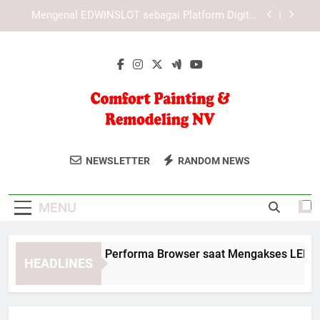
Skip
Mengenal LEBAH4D sebagai Platform Digital
to
yang Adaptif bagi Pengguna Modern
content
Cara Memahami Sistem dan Fitur KAYA787
secara Bertahap untuk Penggunaan yang Lebih
Terarah
Panduan Menjaga Performa Browser saat
Mengakses LEBAH4D
Mengenal EDWINSLOT sebagai Platform Digital
yang Adaptif bagi Pengguna Modern
Comfort Painting
Mengenal LEBAH4D sebagai Platform Digital
Renovasi Rumah Anda Dengan Comfort
yang Adaptif bagi Pengguna Modern
NEWSLETTER
RANDOM NEWS
& Remodeling
Painting And Remodeling NV. Layanan
Cara Memahami Sistem dan Fitur KAYA787
secara Bertahap untuk Penggunaan yang Lebih
Profesional Untuk Hasil Maksimal.
Terarah
NV
MENU
nduan Menjaga Performa Browser saat Mengakses LEBAH4D
HEADLINES
Weeks Ago