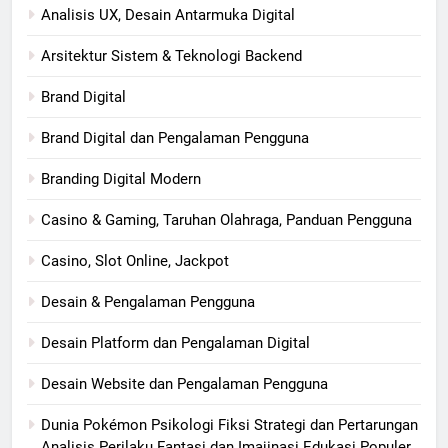
Analisis UX, Desain Antarmuka Digital
Arsitektur Sistem & Teknologi Backend
Brand Digital
Brand Digital dan Pengalaman Pengguna
Branding Digital Modern
Casino & Gaming, Taruhan Olahraga, Panduan Pengguna
Casino, Slot Online, Jackpot
Desain & Pengalaman Pengguna
Desain Platform dan Pengalaman Digital
Desain Website dan Pengalaman Pengguna
Dunia Pokémon Psikologi Fiksi Strategi dan Pertarungan
Analisis Perilaku Fantasi dan Imajinasi Edukasi Populer