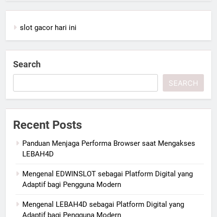
slot gacor hari ini
Search
SEARCH
Recent Posts
Panduan Menjaga Performa Browser saat Mengakses
LEBAH4D
Mengenal EDWINSLOT sebagai Platform Digital yang
Adaptif bagi Pengguna Modern
Mengenal LEBAH4D sebagai Platform Digital yang
Adaptif bagi Pengguna Modern