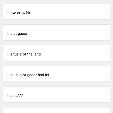
live draw hk
slot gacor
situs slot thailand
situs slot gacor hari ini
slot777