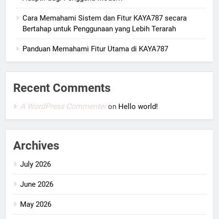
Cara Memahami Sistem dan Fitur KAYA787 secara
Bertahap untuk Penggunaan yang Lebih Terarah
Panduan Memahami Fitur Utama di KAYA787
Recent Comments
A WordPress Commenter
on
Hello world!
Archives
July 2026
June 2026
May 2026