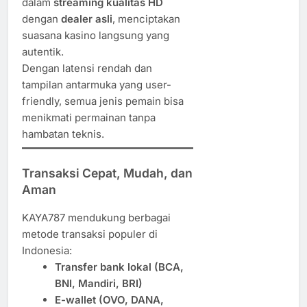
dalam
streaming kualitas HD
dengan
dealer asli
, menciptakan
suasana kasino langsung yang
autentik.
Dengan latensi rendah dan
tampilan antarmuka yang user-
friendly, semua jenis pemain bisa
menikmati permainan tanpa
hambatan teknis.
Transaksi Cepat, Mudah, dan
Aman
KAYA787 mendukung berbagai
metode transaksi populer di
Indonesia:
Transfer bank lokal (BCA,
BNI, Mandiri, BRI)
E-wallet (OVO, DANA,