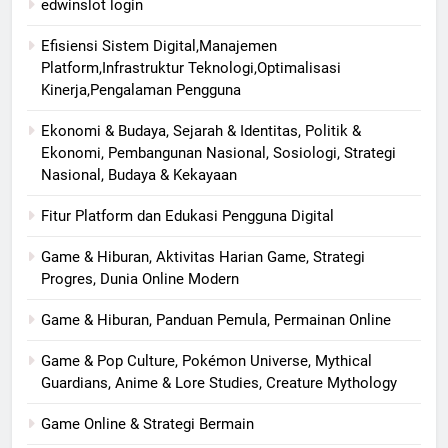
edwinslot login
Efisiensi Sistem Digital,Manajemen
Platform,Infrastruktur Teknologi,Optimalisasi
Kinerja,Pengalaman Pengguna
Ekonomi & Budaya, Sejarah & Identitas, Politik &
Ekonomi, Pembangunan Nasional, Sosiologi, Strategi
Nasional, Budaya & Kekayaan
Fitur Platform dan Edukasi Pengguna Digital
Game & Hiburan, Aktivitas Harian Game, Strategi
Progres, Dunia Online Modern
Game & Hiburan, Panduan Pemula, Permainan Online
Game & Pop Culture, Pokémon Universe, Mythical
Guardians, Anime & Lore Studies, Creature Mythology
Game Online & Strategi Bermain