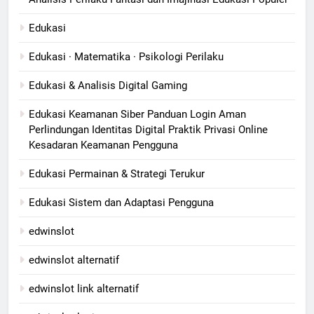
Edukasi
Edukasi · Matematika · Psikologi Perilaku
Edukasi & Analisis Digital Gaming
Edukasi Keamanan Siber Panduan Login Aman
Perlindungan Identitas Digital Praktik Privasi Online
Kesadaran Keamanan Pengguna
Edukasi Permainan & Strategi Terukur
Edukasi Sistem dan Adaptasi Pengguna
edwinslot
edwinslot alternatif
edwinslot link alternatif