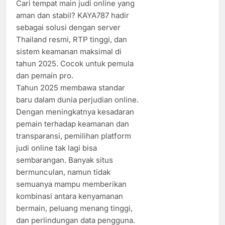
Cari tempat main judi online yang
aman dan stabil? KAYA787 hadir
sebagai solusi dengan server
Thailand resmi, RTP tinggi, dan
sistem keamanan maksimal di
tahun 2025. Cocok untuk pemula
dan pemain pro.
Tahun 2025 membawa standar
baru dalam dunia perjudian online.
Dengan meningkatnya kesadaran
pemain terhadap keamanan dan
transparansi, pemilihan platform
judi online tak lagi bisa
sembarangan. Banyak situs
bermunculan, namun tidak
semuanya mampu memberikan
kombinasi antara kenyamanan
bermain, peluang menang tinggi,
dan perlindungan data pengguna.