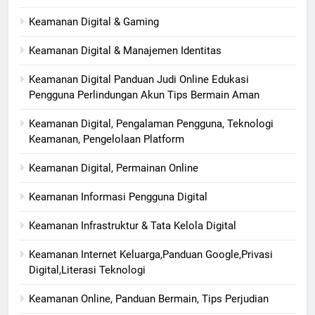
Keamanan Digital & Gaming
Keamanan Digital & Manajemen Identitas
Keamanan Digital Panduan Judi Online Edukasi
Pengguna Perlindungan Akun Tips Bermain Aman
Keamanan Digital, Pengalaman Pengguna, Teknologi
Keamanan, Pengelolaan Platform
Keamanan Digital, Permainan Online
Keamanan Informasi Pengguna Digital
Keamanan Infrastruktur & Tata Kelola Digital
Keamanan Internet Keluarga,Panduan Google,Privasi
Digital,Literasi Teknologi
Keamanan Online, Panduan Bermain, Tips Perjudian