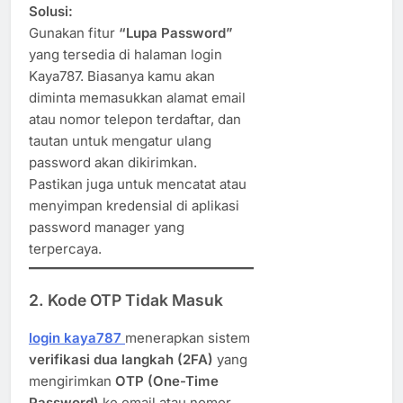
Solusi:
Gunakan fitur
“Lupa Password”
yang tersedia di halaman login
Kaya787. Biasanya kamu akan
diminta memasukkan alamat email
atau nomor telepon terdaftar, dan
tautan untuk mengatur ulang
password akan dikirimkan.
Pastikan juga untuk mencatat atau
menyimpan kredensial di aplikasi
password manager yang
terpercaya.
2.
Kode OTP Tidak Masuk
login kaya787
menerapkan sistem
verifikasi dua langkah (2FA)
yang
mengirimkan
OTP (One-Time
Password)
ke email atau nomor