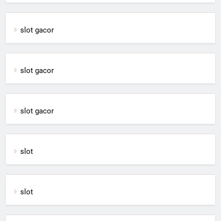
slot gacor
slot gacor
slot gacor
slot
slot