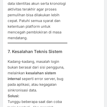
data identitas akun serta kronologi
aktivitas terakhir agar proses
pemulihan bisa dilakukan lebih
cepat. Patuhi semua syarat dan
ketentuan platform untuk
mencegah pemblokiran di masa
mendatang.
7.
Kesalahan Teknis Sistem
Kadang-kadang, masalah login
bukan berasal dari sisi pengguna,
melainkan
kesalahan sistem
internal
seperti error server, bug
pada aplikasi, atau kegagalan
sinkronisasi data.
Solusi:
Tunggu beberapa saat dan coba