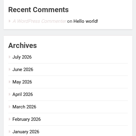
Recent Comments
A WordPress Commenter
on
Hello world!
Archives
July 2026
June 2026
May 2026
April 2026
March 2026
February 2026
January 2026