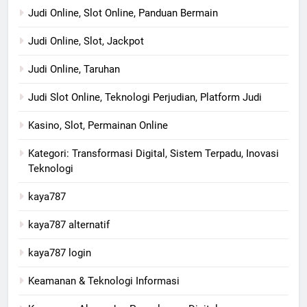
Judi Online, Slot Online, Panduan Bermain
Judi Online, Slot, Jackpot
Judi Online, Taruhan
Judi Slot Online, Teknologi Perjudian, Platform Judi
Kasino, Slot, Permainan Online
Kategori: Transformasi Digital, Sistem Terpadu, Inovasi
Teknologi
kaya787
kaya787 alternatif
kaya787 login
Keamanan & Teknologi Informasi