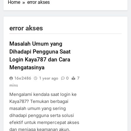
Home
error akses
error akses
Masalah Umum yang
Dihadapi Pengguna Saat
Login Kaya787 dan Cara
Mengatasinya
16e2486
1 year ago
0
7
mins
Mengalami kendala saat login ke
Kaya787? Temukan berbagai
masalah umum yang sering
dihadapi pengguna serta solusi
efektif untuk mempercepat akses
dan menjaga keamanan akun.