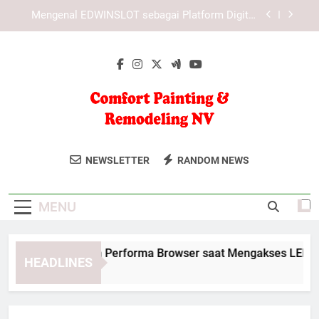
Skip
Mengenal LEBAH4D sebagai Platform Digital
to
yang Adaptif bagi Pengguna Modern
content
Cara Memahami Sistem dan Fitur KAYA787
secara Bertahap untuk Penggunaan yang Lebih
Terarah
Panduan Menjaga Performa Browser saat
Mengakses LEBAH4D
Mengenal EDWINSLOT sebagai Platform Digital
yang Adaptif bagi Pengguna Modern
Comfort Painting
Mengenal LEBAH4D sebagai Platform Digital
Renovasi Rumah Anda Dengan Comfort
yang Adaptif bagi Pengguna Modern
NEWSLETTER
RANDOM NEWS
& Remodeling
Painting And Remodeling NV. Layanan
Cara Memahami Sistem dan Fitur KAYA787
secara Bertahap untuk Penggunaan yang Lebih
Profesional Untuk Hasil Maksimal.
Terarah
NV
MENU
nduan Menjaga Performa Browser saat Mengakses LEBAH4D
HEADLINES
Weeks Ago