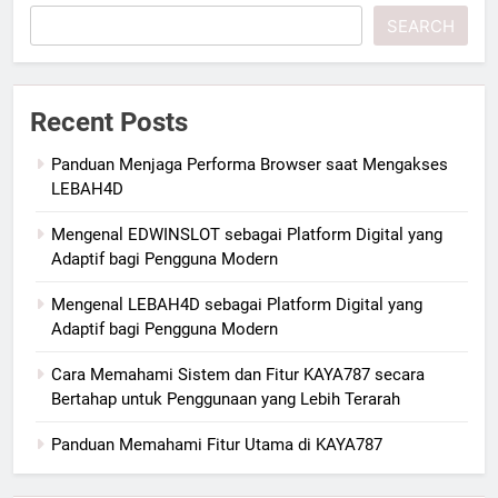
SEARCH
Recent Posts
Panduan Menjaga Performa Browser saat Mengakses
LEBAH4D
Mengenal EDWINSLOT sebagai Platform Digital yang
Adaptif bagi Pengguna Modern
Mengenal LEBAH4D sebagai Platform Digital yang
Adaptif bagi Pengguna Modern
Cara Memahami Sistem dan Fitur KAYA787 secara
Bertahap untuk Penggunaan yang Lebih Terarah
Panduan Memahami Fitur Utama di KAYA787