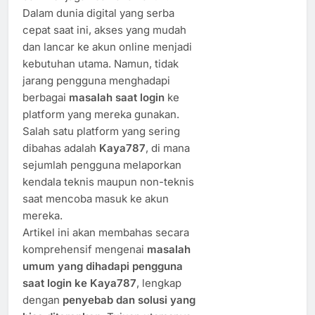
Dalam dunia digital yang serba
cepat saat ini, akses yang mudah
dan lancar ke akun online menjadi
kebutuhan utama. Namun, tidak
jarang pengguna menghadapi
berbagai
masalah saat login
ke
platform yang mereka gunakan.
Salah satu platform yang sering
dibahas adalah
Kaya787
, di mana
sejumlah pengguna melaporkan
kendala teknis maupun non-teknis
saat mencoba masuk ke akun
mereka.
Artikel ini akan membahas secara
komprehensif mengenai
masalah
umum yang dihadapi pengguna
saat login ke Kaya787
, lengkap
dengan
penyebab dan solusi yang