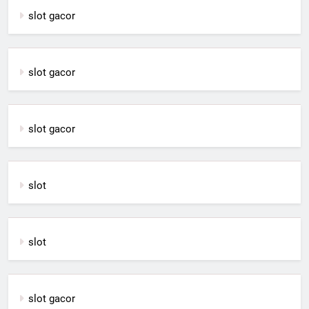
slot gacor
slot gacor
slot gacor
slot
slot
slot gacor