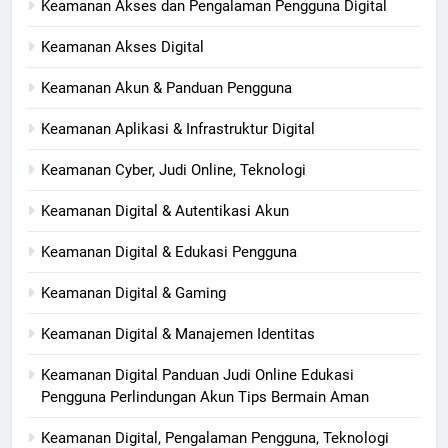
Keamanan Akses dan Pengalaman Pengguna Digital
Keamanan Akses Digital
Keamanan Akun & Panduan Pengguna
Keamanan Aplikasi & Infrastruktur Digital
Keamanan Cyber, Judi Online, Teknologi
Keamanan Digital & Autentikasi Akun
Keamanan Digital & Edukasi Pengguna
Keamanan Digital & Gaming
Keamanan Digital & Manajemen Identitas
Keamanan Digital Panduan Judi Online Edukasi
Pengguna Perlindungan Akun Tips Bermain Aman
Keamanan Digital, Pengalaman Pengguna, Teknologi