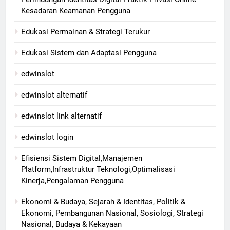
Kesadaran Keamanan Pengguna
Edukasi Permainan & Strategi Terukur
Edukasi Sistem dan Adaptasi Pengguna
edwinslot
edwinslot alternatif
edwinslot link alternatif
edwinslot login
Efisiensi Sistem Digital,Manajemen
Platform,Infrastruktur Teknologi,Optimalisasi
Kinerja,Pengalaman Pengguna
Ekonomi & Budaya, Sejarah & Identitas, Politik &
Ekonomi, Pembangunan Nasional, Sosiologi, Strategi
Nasional, Budaya & Kekayaan