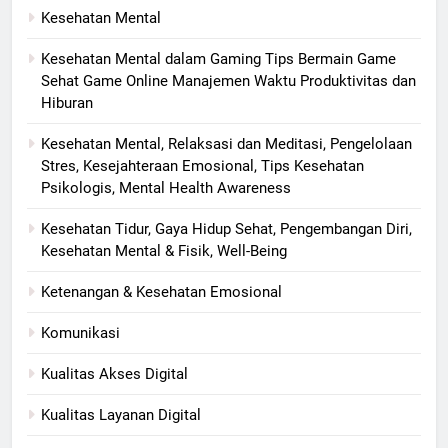
Kesehatan Mental
Kesehatan Mental dalam Gaming Tips Bermain Game
Sehat Game Online Manajemen Waktu Produktivitas dan
Hiburan
Kesehatan Mental, Relaksasi dan Meditasi, Pengelolaan
Stres, Kesejahteraan Emosional, Tips Kesehatan
Psikologis, Mental Health Awareness
Kesehatan Tidur, Gaya Hidup Sehat, Pengembangan Diri,
Kesehatan Mental & Fisik, Well-Being
Ketenangan & Kesehatan Emosional
Komunikasi
Kualitas Akses Digital
Kualitas Layanan Digital