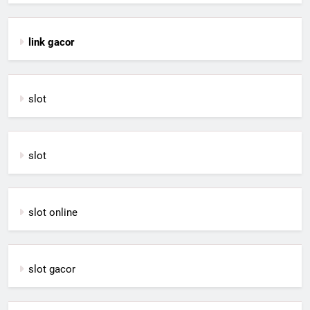
link gacor
slot
slot
slot online
slot gacor