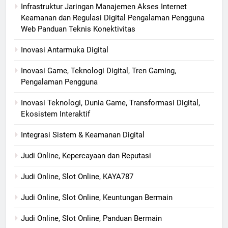
Infrastruktur Jaringan Manajemen Akses Internet
Keamanan dan Regulasi Digital Pengalaman Pengguna
Web Panduan Teknis Konektivitas
Inovasi Antarmuka Digital
Inovasi Game, Teknologi Digital, Tren Gaming,
Pengalaman Pengguna
Inovasi Teknologi, Dunia Game, Transformasi Digital,
Ekosistem Interaktif
Integrasi Sistem & Keamanan Digital
Judi Online, Kepercayaan dan Reputasi
Judi Online, Slot Online, KAYA787
Judi Online, Slot Online, Keuntungan Bermain
Judi Online, Slot Online, Panduan Bermain