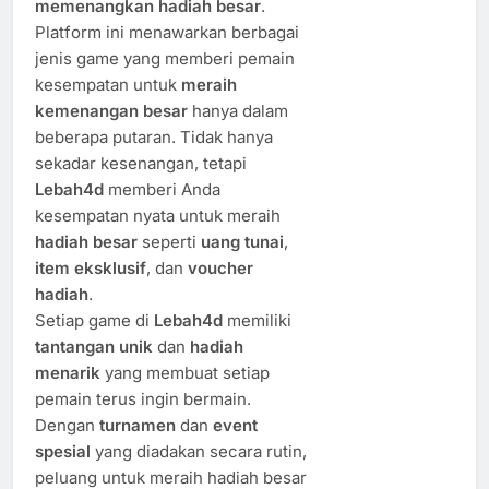
memenangkan hadiah besar
.
Platform ini menawarkan berbagai
jenis game yang memberi pemain
kesempatan untuk
meraih
kemenangan besar
hanya dalam
beberapa putaran. Tidak hanya
sekadar kesenangan, tetapi
Lebah4d
memberi Anda
kesempatan nyata untuk meraih
hadiah besar
seperti
uang tunai
,
item eksklusif
, dan
voucher
hadiah
.
Setiap game di
Lebah4d
memiliki
tantangan unik
dan
hadiah
menarik
yang membuat setiap
pemain terus ingin bermain.
Dengan
turnamen
dan
event
spesial
yang diadakan secara rutin,
peluang untuk meraih hadiah besar