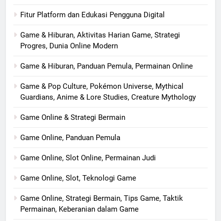
Fitur Platform dan Edukasi Pengguna Digital
Game & Hiburan, Aktivitas Harian Game, Strategi
Progres, Dunia Online Modern
Game & Hiburan, Panduan Pemula, Permainan Online
Game & Pop Culture, Pokémon Universe, Mythical
Guardians, Anime & Lore Studies, Creature Mythology
Game Online & Strategi Bermain
Game Online, Panduan Pemula
Game Online, Slot Online, Permainan Judi
Game Online, Slot, Teknologi Game
Game Online, Strategi Bermain, Tips Game, Taktik
Permainan, Keberanian dalam Game