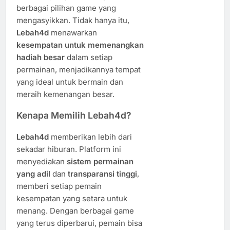
berbagai pilihan game yang
mengasyikkan. Tidak hanya itu,
Lebah4d
menawarkan
kesempatan untuk memenangkan
hadiah besar
dalam setiap
permainan, menjadikannya tempat
yang ideal untuk bermain dan
meraih kemenangan besar.
Kenapa Memilih Lebah4d?
Lebah4d
memberikan lebih dari
sekadar hiburan. Platform ini
menyediakan
sistem permainan
yang adil
dan
transparansi tinggi
,
memberi setiap pemain
kesempatan yang setara untuk
menang. Dengan berbagai game
yang terus diperbarui, pemain bisa