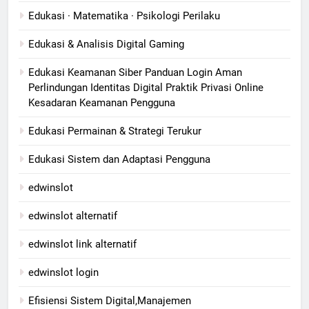
Edukasi · Matematika · Psikologi Perilaku
Edukasi & Analisis Digital Gaming
Edukasi Keamanan Siber Panduan Login Aman
Perlindungan Identitas Digital Praktik Privasi Online
Kesadaran Keamanan Pengguna
Edukasi Permainan & Strategi Terukur
Edukasi Sistem dan Adaptasi Pengguna
edwinslot
edwinslot alternatif
edwinslot link alternatif
edwinslot login
Efisiensi Sistem Digital,Manajemen