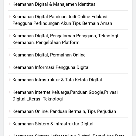
Keamanan Digital & Manajemen Identitas
Keamanan Digital Panduan Judi Online Edukasi
Pengguna Perlindungan Akun Tips Bermain Aman
Keamanan Digital, Pengalaman Pengguna, Teknologi
Keamanan, Pengelolaan Platform
Keamanan Digital, Permainan Online
Keamanan Informasi Pengguna Digital
Keamanan Infrastruktur & Tata Kelola Digital
Keamanan Internet Keluarga,Panduan Google,Privasi
Digital,Literasi Teknologi
Keamanan Online, Panduan Bermain, Tips Perjudian
Keamanan Sistem & Infrastruktur Digital