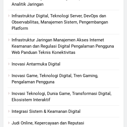
Analitik Jaringan
Infrastruktur Digital, Teknologi Server, DevOps dan
Observabilitas, Manajemen Sistem, Pengembangan
Platform
Infrastruktur Jaringan Manajemen Akses Internet
Keamanan dan Regulasi Digital Pengalaman Pengguna
Web Panduan Teknis Konektivitas
Inovasi Antarmuka Digital
Inovasi Game, Teknologi Digital, Tren Gaming,
Pengalaman Pengguna
Inovasi Teknologi, Dunia Game, Transformasi Digital,
Ekosistem Interaktif
Integrasi Sistem & Keamanan Digital
Judi Online, Kepercayaan dan Reputasi