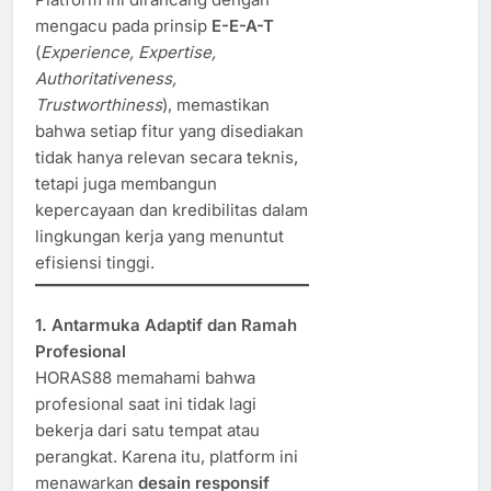
mengacu pada prinsip
E-E-A-T
(
Experience, Expertise,
Authoritativeness,
Trustworthiness
), memastikan
bahwa setiap fitur yang disediakan
tidak hanya relevan secara teknis,
tetapi juga membangun
kepercayaan dan kredibilitas dalam
lingkungan kerja yang menuntut
efisiensi tinggi.
1. Antarmuka Adaptif dan Ramah
Profesional
HORAS88 memahami bahwa
profesional saat ini tidak lagi
bekerja dari satu tempat atau
perangkat. Karena itu, platform ini
menawarkan
desain responsif