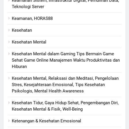
Keamanan Sistem, Infrastruktur Digital, Pemulihan Data,
Teknologi Server
Keamanan, HORAS88
Kesehatan
Kesehatan Mental
Kesehatan Mental dalam Gaming Tips Bermain Game
Sehat Game Online Manajemen Waktu Produktivitas dan
Hiburan
Kesehatan Mental, Relaksasi dan Meditasi, Pengelolaan
Stres, Kesejahteraan Emosional, Tips Kesehatan
Psikologis, Mental Health Awareness
Kesehatan Tidur, Gaya Hidup Sehat, Pengembangan Diri,
Kesehatan Mental & Fisik, Well-Being
Ketenangan & Kesehatan Emosional