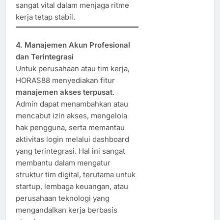
sangat vital dalam menjaga ritme
kerja tetap stabil.
4. Manajemen Akun Profesional
dan Terintegrasi
Untuk perusahaan atau tim kerja,
HORAS88 menyediakan fitur
manajemen akses terpusat
.
Admin dapat menambahkan atau
mencabut izin akses, mengelola
hak pengguna, serta memantau
aktivitas login melalui dashboard
yang terintegrasi. Hal ini sangat
membantu dalam mengatur
struktur tim digital, terutama untuk
startup, lembaga keuangan, atau
perusahaan teknologi yang
mengandalkan kerja berbasis