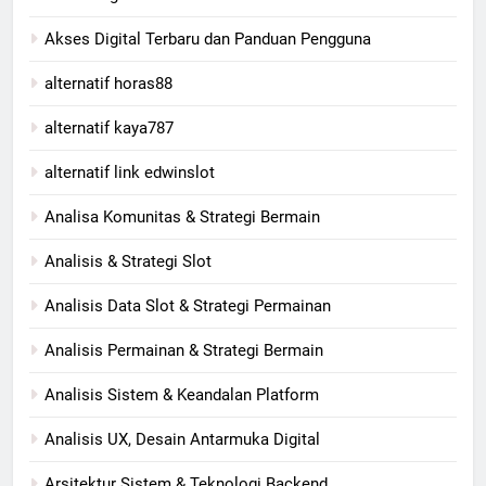
Akses Digital Terbaru dan Panduan Pengguna
alternatif horas88
alternatif kaya787
alternatif link edwinslot
Analisa Komunitas & Strategi Bermain
Analisis & Strategi Slot
Analisis Data Slot & Strategi Permainan
Analisis Permainan & Strategi Bermain
Analisis Sistem & Keandalan Platform
Analisis UX, Desain Antarmuka Digital
Arsitektur Sistem & Teknologi Backend