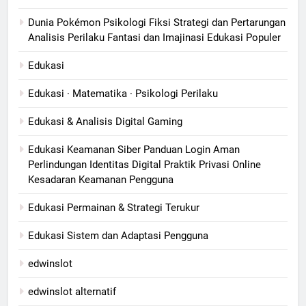
Dunia Pokémon Psikologi Fiksi Strategi dan Pertarungan
Analisis Perilaku Fantasi dan Imajinasi Edukasi Populer
Edukasi
Edukasi · Matematika · Psikologi Perilaku
Edukasi & Analisis Digital Gaming
Edukasi Keamanan Siber Panduan Login Aman
Perlindungan Identitas Digital Praktik Privasi Online
Kesadaran Keamanan Pengguna
Edukasi Permainan & Strategi Terukur
Edukasi Sistem dan Adaptasi Pengguna
edwinslot
edwinslot alternatif