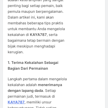
penting bagi setiap pemain, baik
pemula maupun berpengalaman.
Dalam artikel ini, kami akan
membahas beberapa tips praktis
untuk membantu Anda mengelola
kekalahan di
KAYA787
, serta
bagaimana tetap bermain dengan
bijak meskipun menghadapi
kerugian.
1.
Terima Kekalahan Sebagai
Bagian Dari Permainan
Langkah pertama dalam mengelola
kekalahan adalah
menerimanya
dengan lapang dada
. Setiap
permainan judi, termasuk di
KAYA787
, memiliki unsur
keberuntungan. Tidak setiap