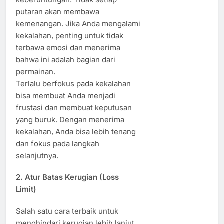
putaran akan membawa
kemenangan. Jika Anda mengalami
kekalahan, penting untuk tidak
terbawa emosi dan menerima
bahwa ini adalah bagian dari
permainan.
Terlalu berfokus pada kekalahan
bisa membuat Anda menjadi
frustasi dan membuat keputusan
yang buruk. Dengan menerima
kekalahan, Anda bisa lebih tenang
dan fokus pada langkah
selanjutnya.
2.
Atur Batas Kerugian (Loss
Limit)
Salah satu cara terbaik untuk
menghindari kerugian lebih lanjut