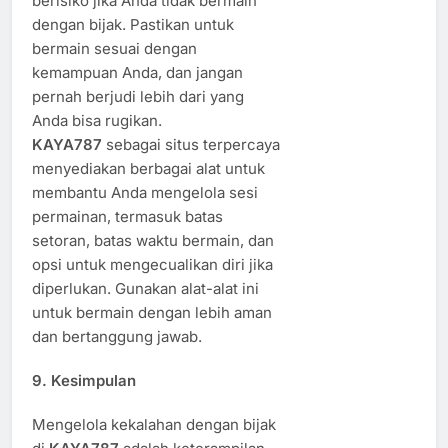
berisiko jika Anda tidak bermain
dengan bijak. Pastikan untuk
bermain sesuai dengan
kemampuan Anda, dan jangan
pernah berjudi lebih dari yang
Anda bisa rugikan.
KAYA787
sebagai situs terpercaya
menyediakan berbagai alat untuk
membantu Anda mengelola sesi
permainan, termasuk batas
setoran, batas waktu bermain, dan
opsi untuk mengecualikan diri jika
diperlukan. Gunakan alat-alat ini
untuk bermain dengan lebih aman
dan bertanggung jawab.
9.
Kesimpulan
Mengelola kekalahan dengan bijak