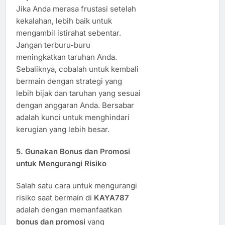
Jika Anda merasa frustasi setelah
kekalahan, lebih baik untuk
mengambil istirahat sebentar.
Jangan terburu-buru
meningkatkan taruhan Anda.
Sebaliknya, cobalah untuk kembali
bermain dengan strategi yang
lebih bijak dan taruhan yang sesuai
dengan anggaran Anda. Bersabar
adalah kunci untuk menghindari
kerugian yang lebih besar.
5.
Gunakan Bonus dan Promosi
untuk Mengurangi Risiko
Salah satu cara untuk mengurangi
risiko saat bermain di
KAYA787
adalah dengan memanfaatkan
bonus dan promosi
yang