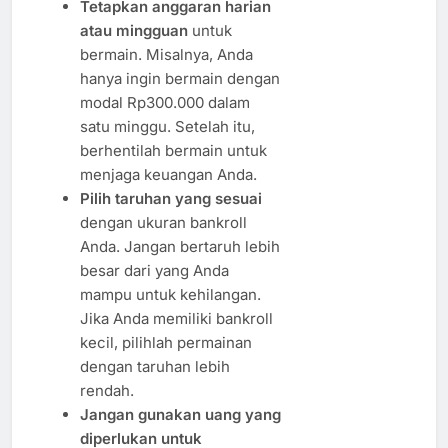
Tetapkan anggaran harian
atau mingguan
untuk
bermain. Misalnya, Anda
hanya ingin bermain dengan
modal Rp300.000 dalam
satu minggu. Setelah itu,
berhentilah bermain untuk
menjaga keuangan Anda.
Pilih taruhan yang sesuai
dengan ukuran bankroll
Anda. Jangan bertaruh lebih
besar dari yang Anda
mampu untuk kehilangan.
Jika Anda memiliki bankroll
kecil, pilihlah permainan
dengan taruhan lebih
rendah.
Jangan gunakan uang yang
diperlukan untuk