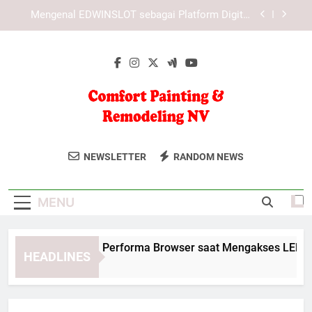
Skip
Mengenal LEBAH4D sebagai Platform Digital
to
yang Adaptif bagi Pengguna Modern
content
Cara Memahami Sistem dan Fitur KAYA787
secara Bertahap untuk Penggunaan yang Lebih
Terarah
Panduan Menjaga Performa Browser saat
Mengakses LEBAH4D
Mengenal EDWINSLOT sebagai Platform Digital
yang Adaptif bagi Pengguna Modern
Comfort Painting
Mengenal LEBAH4D sebagai Platform Digital
Renovasi Rumah Anda Dengan Comfort
yang Adaptif bagi Pengguna Modern
NEWSLETTER
RANDOM NEWS
& Remodeling
Painting And Remodeling NV. Layanan
Cara Memahami Sistem dan Fitur KAYA787
secara Bertahap untuk Penggunaan yang Lebih
Profesional Untuk Hasil Maksimal.
Terarah
NV
MENU
nduan Menjaga Performa Browser saat Mengakses LEBAH4D
HEADLINES
Weeks Ago