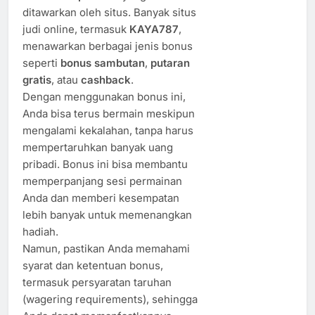
ditawarkan oleh situs. Banyak situs
judi online, termasuk
KAYA787
,
menawarkan berbagai jenis bonus
seperti
bonus sambutan
,
putaran
gratis
, atau
cashback
.
Dengan menggunakan bonus ini,
Anda bisa terus bermain meskipun
mengalami kekalahan, tanpa harus
mempertaruhkan banyak uang
pribadi. Bonus ini bisa membantu
memperpanjang sesi permainan
Anda dan memberi kesempatan
lebih banyak untuk memenangkan
hadiah.
Namun, pastikan Anda memahami
syarat dan ketentuan bonus,
termasuk persyaratan taruhan
(wagering requirements), sehingga