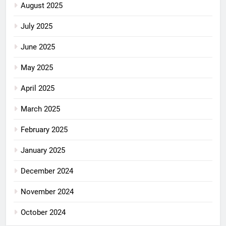
August 2025
July 2025
June 2025
May 2025
April 2025
March 2025
February 2025
January 2025
December 2024
November 2024
October 2024