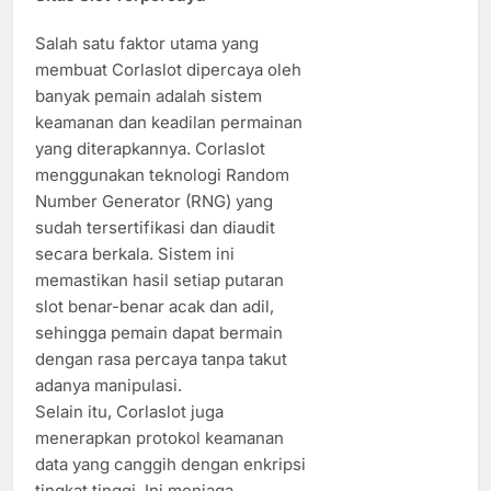
Salah satu faktor utama yang
membuat Corlaslot dipercaya oleh
banyak pemain adalah sistem
keamanan dan keadilan permainan
yang diterapkannya. Corlaslot
menggunakan teknologi Random
Number Generator (RNG) yang
sudah tersertifikasi dan diaudit
secara berkala. Sistem ini
memastikan hasil setiap putaran
slot benar-benar acak dan adil,
sehingga pemain dapat bermain
dengan rasa percaya tanpa takut
adanya manipulasi.
Selain itu, Corlaslot juga
menerapkan protokol keamanan
data yang canggih dengan enkripsi
tingkat tinggi. Ini menjaga