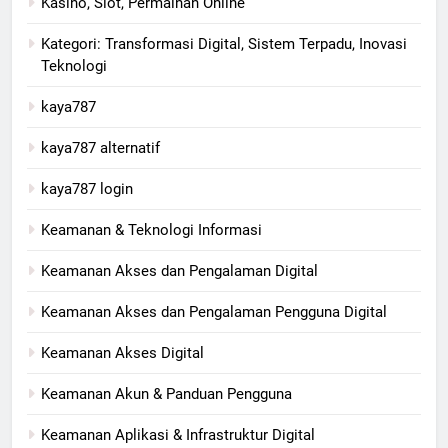
Kasino, Slot, Permainan Online
Kategori: Transformasi Digital, Sistem Terpadu, Inovasi
Teknologi
kaya787
kaya787 alternatif
kaya787 login
Keamanan & Teknologi Informasi
Keamanan Akses dan Pengalaman Digital
Keamanan Akses dan Pengalaman Pengguna Digital
Keamanan Akses Digital
Keamanan Akun & Panduan Pengguna
Keamanan Aplikasi & Infrastruktur Digital