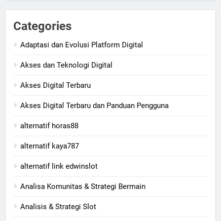
Categories
Adaptasi dan Evolusi Platform Digital
Akses dan Teknologi Digital
Akses Digital Terbaru
Akses Digital Terbaru dan Panduan Pengguna
alternatif horas88
alternatif kaya787
alternatif link edwinslot
Analisa Komunitas & Strategi Bermain
Analisis & Strategi Slot