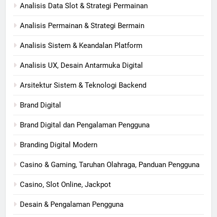
Analisis Data Slot & Strategi Permainan
Analisis Permainan & Strategi Bermain
Analisis Sistem & Keandalan Platform
Analisis UX, Desain Antarmuka Digital
Arsitektur Sistem & Teknologi Backend
Brand Digital
Brand Digital dan Pengalaman Pengguna
Branding Digital Modern
Casino & Gaming, Taruhan Olahraga, Panduan Pengguna
Casino, Slot Online, Jackpot
Desain & Pengalaman Pengguna