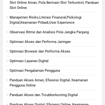
Slot Online Aman, Pola Bermain Slot Terkontrol, Panduan
Slot Online
Manajemen Risiko,Literasi Finansial,Psikologi
Digital,Keamanan Pribadi,User Experience
Observasi Ritme dan Analisis Pola Jangka Panjang
Optimasi Akses dan Performa Jaringan
Optimasi Browser dan Performa Akses
Optimasi Layanan Digital
Optimasi Pengalaman Pengguna
Panduan Akses Aman, Efisiensi Digital, Keamanan
Pengguna Online
Panduan Akses dan Troubleshooting Digital
Panduan Akses Digital, Efisiensi Online, Keamanan