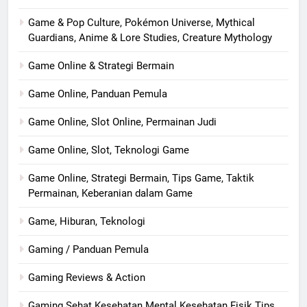
Game & Pop Culture, Pokémon Universe, Mythical
Guardians, Anime & Lore Studies, Creature Mythology
Game Online & Strategi Bermain
Game Online, Panduan Pemula
Game Online, Slot Online, Permainan Judi
Game Online, Slot, Teknologi Game
Game Online, Strategi Bermain, Tips Game, Taktik
Permainan, Keberanian dalam Game
Game, Hiburan, Teknologi
Gaming / Panduan Pemula
Gaming Reviews & Action
Gaming Sehat Kesehatan Mental Kesehatan Fisik Tips