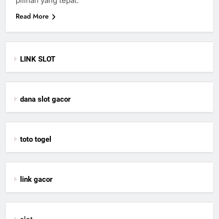
pilihan yang tepat.
Read More
LINK SLOT
dana slot gacor
toto togel
link gacor