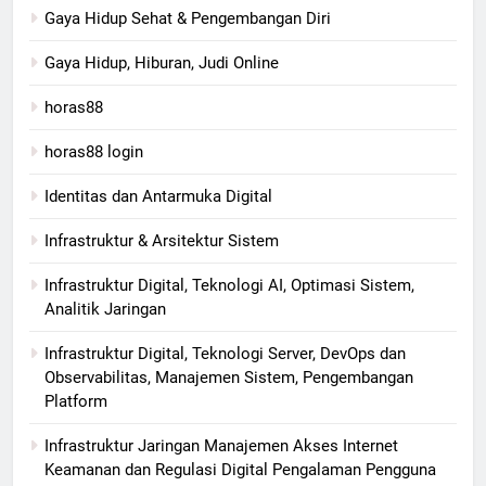
Gaya Hidup Sehat & Pengembangan Diri
Gaya Hidup, Hiburan, Judi Online
horas88
horas88 login
Identitas dan Antarmuka Digital
Infrastruktur & Arsitektur Sistem
Infrastruktur Digital, Teknologi AI, Optimasi Sistem,
Analitik Jaringan
Infrastruktur Digital, Teknologi Server, DevOps dan
Observabilitas, Manajemen Sistem, Pengembangan
Platform
Infrastruktur Jaringan Manajemen Akses Internet
Keamanan dan Regulasi Digital Pengalaman Pengguna