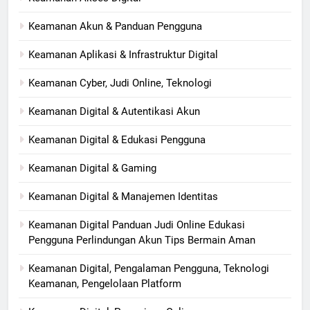
Keamanan Akun & Panduan Pengguna
Keamanan Aplikasi & Infrastruktur Digital
Keamanan Cyber, Judi Online, Teknologi
Keamanan Digital & Autentikasi Akun
Keamanan Digital & Edukasi Pengguna
Keamanan Digital & Gaming
Keamanan Digital & Manajemen Identitas
Keamanan Digital Panduan Judi Online Edukasi
Pengguna Perlindungan Akun Tips Bermain Aman
Keamanan Digital, Pengalaman Pengguna, Teknologi
Keamanan, Pengelolaan Platform