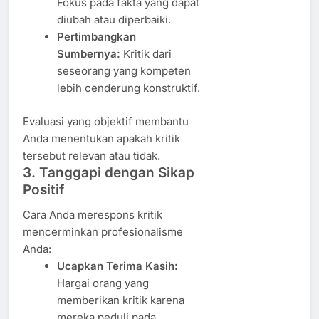
Fokus pada fakta yang dapat
diubah atau diperbaiki.
Pertimbangkan
Sumbernya:
Kritik dari
seseorang yang kompeten
lebih cenderung konstruktif.
Evaluasi yang objektif membantu
Anda menentukan apakah kritik
tersebut relevan atau tidak.
3. Tanggapi dengan Sikap
Positif
Cara Anda merespons kritik
mencerminkan profesionalisme
Anda:
Ucapkan Terima Kasih:
Hargai orang yang
memberikan kritik karena
mereka peduli pada