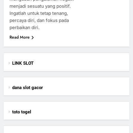
menjadi sesuatu yang positif.
Ingatlah untuk tetap tenang,
percaya diri, dan fokus pada
perbaikan diri.
Read More
LINK SLOT
dana slot gacor
toto togel