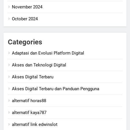
November 2024
October 2024
Categories
Adaptasi dan Evolusi Platform Digital
Akses dan Teknologi Digital
Akses Digital Terbaru
Akses Digital Terbaru dan Panduan Pengguna
alternatif horas88
alternatif kaya787
alternatif link edwinslot