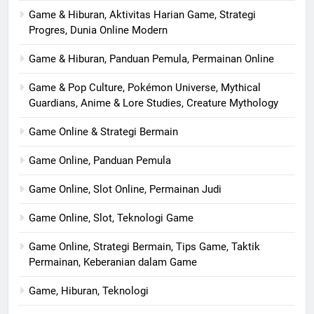
Game & Hiburan, Aktivitas Harian Game, Strategi
Progres, Dunia Online Modern
Game & Hiburan, Panduan Pemula, Permainan Online
Game & Pop Culture, Pokémon Universe, Mythical
Guardians, Anime & Lore Studies, Creature Mythology
Game Online & Strategi Bermain
Game Online, Panduan Pemula
Game Online, Slot Online, Permainan Judi
Game Online, Slot, Teknologi Game
Game Online, Strategi Bermain, Tips Game, Taktik
Permainan, Keberanian dalam Game
Game, Hiburan, Teknologi