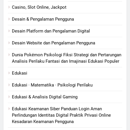
Casino, Slot Online, Jackpot
Desain & Pengalaman Pengguna
Desain Platform dan Pengalaman Digital
Desain Website dan Pengalaman Pengguna
Dunia Pokémon Psikologi Fiksi Strategi dan Pertarungan
Analisis Perilaku Fantasi dan Imajinasi Edukasi Populer
Edukasi
Edukasi · Matematika · Psikologi Perilaku
Edukasi & Analisis Digital Gaming
Edukasi Keamanan Siber Panduan Login Aman
Perlindungan Identitas Digital Praktik Privasi Online
Kesadaran Keamanan Pengguna