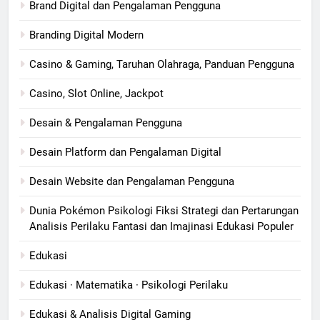
Brand Digital dan Pengalaman Pengguna
Branding Digital Modern
Casino & Gaming, Taruhan Olahraga, Panduan Pengguna
Casino, Slot Online, Jackpot
Desain & Pengalaman Pengguna
Desain Platform dan Pengalaman Digital
Desain Website dan Pengalaman Pengguna
Dunia Pokémon Psikologi Fiksi Strategi dan Pertarungan
Analisis Perilaku Fantasi dan Imajinasi Edukasi Populer
Edukasi
Edukasi · Matematika · Psikologi Perilaku
Edukasi & Analisis Digital Gaming