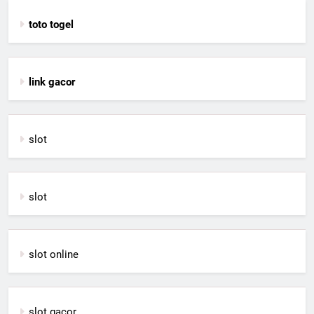
toto togel
link gacor
slot
slot
slot online
slot gacor