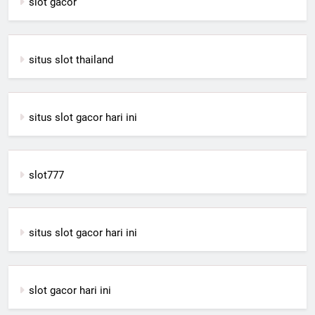
slot gacor
situs slot thailand
situs slot gacor hari ini
slot777
situs slot gacor hari ini
slot gacor hari ini