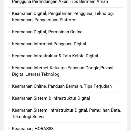
Pengguna Perlindungan Akun Tips Bermain Aman
Keamanan Digital, Pengalaman Pengguna, Teknologi
Keamanan, Pengelolaan Platform
Keamanan Digital, Permainan Online
Keamanan Informasi Pengguna Digital
Keamanan Infrastruktur & Tata Kelola Digital
Keamanan Internet Keluarga,Panduan Google,Privasi
Digital,Literasi Teknologi
Keamanan Online, Panduan Bermain, Tips Perjudian
Keamanan Sistem & Infrastruktur Digital
Keamanan Sistem, Infrastruktur Digital, Pemulihan Data,
Teknologi Server
Keamanan, HORAS88