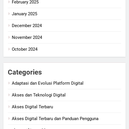
February 2025
January 2025
December 2024
November 2024
October 2024
Categories
Adaptasi dan Evolusi Platform Digital
Akses dan Teknologi Digital
Akses Digital Terbaru
Akses Digital Terbaru dan Panduan Pengguna