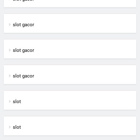
slot gacor
slot gacor
slot gacor
slot
slot