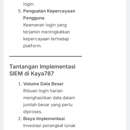
login.
Penguatan Kepercayaan
Pengguna
Keamanan login yang
terjamin meningkatkan
kepercayaan terhadap
platform.
Tantangan Implementasi
SIEM di Kaya787
Volume Data Besar
Ribuan login harian
menghasilkan data dalam
jumlah besar yang perlu
diproses.
Biaya Implementasi
Investasi perangkat lunak