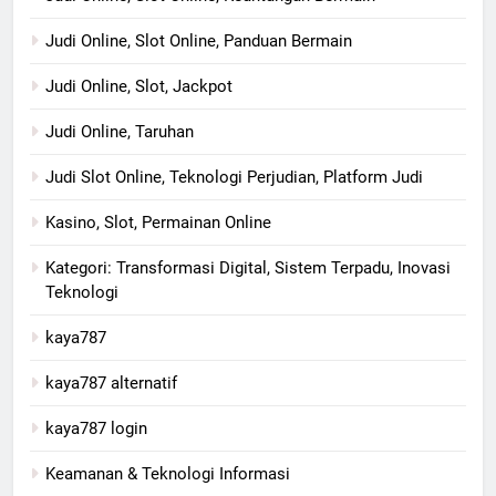
Judi Online, Slot Online, Panduan Bermain
Judi Online, Slot, Jackpot
Judi Online, Taruhan
Judi Slot Online, Teknologi Perjudian, Platform Judi
Kasino, Slot, Permainan Online
Kategori: Transformasi Digital, Sistem Terpadu, Inovasi
Teknologi
kaya787
kaya787 alternatif
kaya787 login
Keamanan & Teknologi Informasi