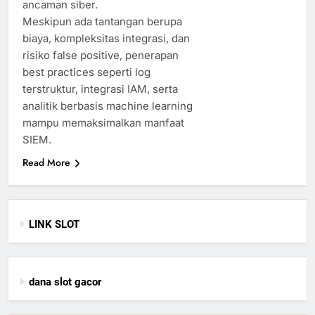
ancaman siber.
Meskipun ada tantangan berupa
biaya, kompleksitas integrasi, dan
risiko false positive, penerapan
best practices seperti log
terstruktur, integrasi IAM, serta
analitik berbasis machine learning
mampu memaksimalkan manfaat
SIEM.
Read More
LINK SLOT
dana slot gacor