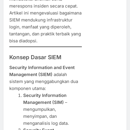
merespons insiden secara cepat.
Artikel ini mengevaluasi bagaimana
SIEM mendukung infrastruktur
login, manfaat yang diperoleh,
tantangan, dan praktik terbaik yang
bisa diadopsi.
Konsep Dasar SIEM
Security Information and Event
Management (SIEM)
adalah
sistem yang menggabungkan dua
komponen utama:
Security Information
Management (SIM)
–
mengumpulkan,
menyimpan, dan
menganalisis log data.