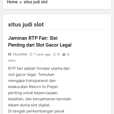
Home
situs judi slot
situs judi slot
Jaminan RTP Fair: Sisi
Penting dari Slot Gacor Legal
16e2486
1 year ago
0
6
mins
RTP fair adalah fondasi utama dari
slot gacor legal. Temukan
mengapa transparansi dan
keakuratan Return to Player
penting untuk kepercayaan,
keadilan, dan kenyamanan bermain
dalam dunia slot digital.
Di tengah perkembangan pesat