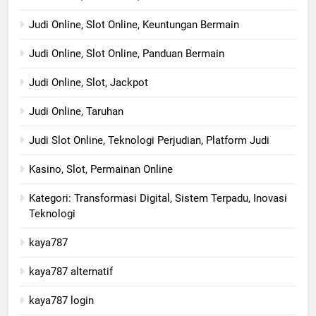
Judi Online, Slot Online, Keuntungan Bermain
Judi Online, Slot Online, Panduan Bermain
Judi Online, Slot, Jackpot
Judi Online, Taruhan
Judi Slot Online, Teknologi Perjudian, Platform Judi
Kasino, Slot, Permainan Online
Kategori: Transformasi Digital, Sistem Terpadu, Inovasi
Teknologi
kaya787
kaya787 alternatif
kaya787 login