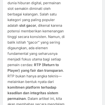
dunia hiburan digital, permainan
slot semakin diminati oleh
berbagai kalangan. Salah satu
kategori yang paling populer
adalah
slot gacor
, dikenal karena
potensi memberikan kemenangan
tinggi secara konsisten. Namun, di
balik istilah “gacor” yang sering
digaungkan, ada elemen
fundamental yang seharusnya
menjadi fokus utama bagi setiap
pemain cerdas:
RTP (Return to
Player) yang fair dan transparan
.
RTP bukan hanya angka teknis—
melainkan bentuk nyata dari
komitmen platform terhadap
keadilan dan integritas sistem
permainan
. Dalam artikel ini, kita
akan membahas secara mendalam