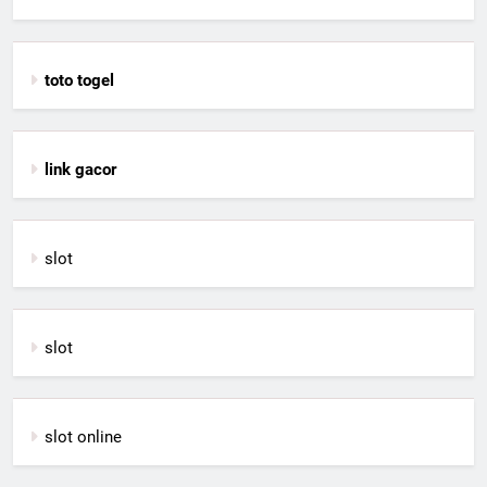
toto togel
link gacor
slot
slot
slot online