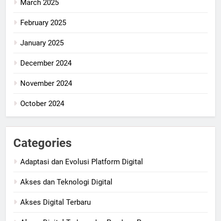
March 2025
February 2025
January 2025
December 2024
November 2024
October 2024
Categories
Adaptasi dan Evolusi Platform Digital
Akses dan Teknologi Digital
Akses Digital Terbaru