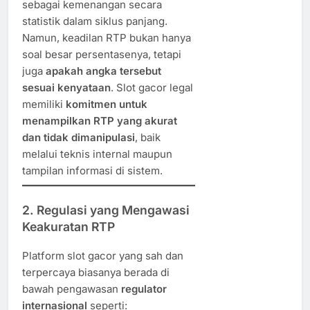
sebagai kemenangan secara
statistik dalam siklus panjang.
Namun, keadilan RTP bukan hanya
soal besar persentasenya, tetapi
juga
apakah angka tersebut
sesuai kenyataan
. Slot gacor legal
memiliki
komitmen untuk
menampilkan RTP yang akurat
dan tidak dimanipulasi
, baik
melalui teknis internal maupun
tampilan informasi di sistem.
2. Regulasi yang Mengawasi
Keakuratan RTP
Platform slot gacor yang sah dan
terpercaya biasanya berada di
bawah pengawasan
regulator
internasional
seperti: