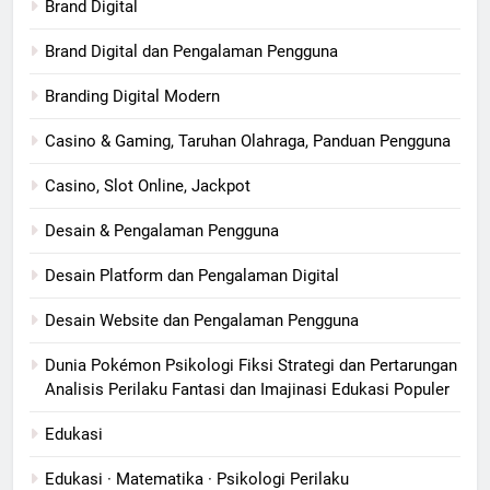
Brand Digital
Brand Digital dan Pengalaman Pengguna
Branding Digital Modern
Casino & Gaming, Taruhan Olahraga, Panduan Pengguna
Casino, Slot Online, Jackpot
Desain & Pengalaman Pengguna
Desain Platform dan Pengalaman Digital
Desain Website dan Pengalaman Pengguna
Dunia Pokémon Psikologi Fiksi Strategi dan Pertarungan
Analisis Perilaku Fantasi dan Imajinasi Edukasi Populer
Edukasi
Edukasi · Matematika · Psikologi Perilaku