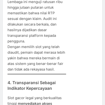
Lembaga ini menguji ratusan ribu
hingga jutaan putaran untuk
memastikan bahwa nilai RTP
sesuai dengan klaim. Audit ini
dilakukan secara berkala, dan
hasilnya dijadikan dasar
transparansi platform kepada
pengguna.
Dengan memilih slot yang telah
diaudit, pemain dapat merasa lebih
yakin bahwa mereka bermain di
atas sistem yang benar-benar fair
dan tidak ada rekayasa hasil.
4. Transparansi Sebagai
Indikator Kepercayaan
Slot gacor legal yang berkualitas
tinggi
menyediakan akses