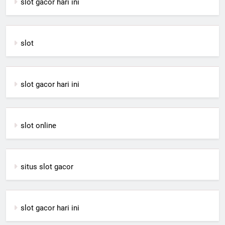
slot gacor hari ini
slot
slot gacor hari ini
slot online
situs slot gacor
slot gacor hari ini