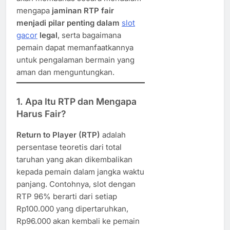
mengapa
jaminan RTP fair
menjadi pilar penting dalam
slot
gacor
legal
, serta bagaimana
pemain dapat memanfaatkannya
untuk pengalaman bermain yang
aman dan menguntungkan.
1. Apa Itu RTP dan Mengapa
Harus Fair?
Return to Player (RTP)
adalah
persentase teoretis dari total
taruhan yang akan dikembalikan
kepada pemain dalam jangka waktu
panjang. Contohnya, slot dengan
RTP 96% berarti dari setiap
Rp100.000 yang dipertaruhkan,
Rp96.000 akan kembali ke pemain