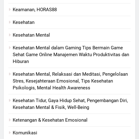
Keamanan, HORAS88
Kesehatan
Kesehatan Mental
Kesehatan Mental dalam Gaming Tips Bermain Game
Sehat Game Online Manajemen Waktu Produktivitas dan
Hiburan
Kesehatan Mental, Relaksasi dan Meditasi, Pengelolaan
Stres, Kesejahteraan Emosional, Tips Kesehatan
Psikologis, Mental Health Awareness
Kesehatan Tidur, Gaya Hidup Sehat, Pengembangan Diri,
Kesehatan Mental & Fisik, Well-Being
Ketenangan & Kesehatan Emosional
Komunikasi