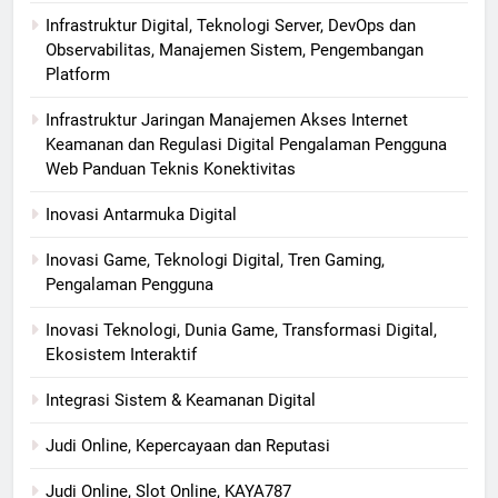
Infrastruktur Digital, Teknologi Server, DevOps dan
Observabilitas, Manajemen Sistem, Pengembangan
Platform
Infrastruktur Jaringan Manajemen Akses Internet
Keamanan dan Regulasi Digital Pengalaman Pengguna
Web Panduan Teknis Konektivitas
Inovasi Antarmuka Digital
Inovasi Game, Teknologi Digital, Tren Gaming,
Pengalaman Pengguna
Inovasi Teknologi, Dunia Game, Transformasi Digital,
Ekosistem Interaktif
Integrasi Sistem & Keamanan Digital
Judi Online, Kepercayaan dan Reputasi
Judi Online, Slot Online, KAYA787