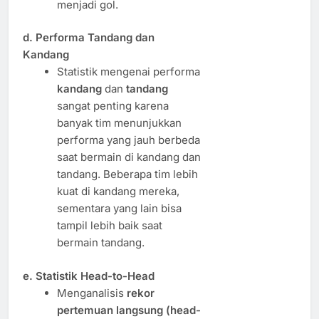
menjadi gol.
d. Performa Tandang dan
Kandang
Statistik mengenai performa
kandang
dan
tandang
sangat penting karena
banyak tim menunjukkan
performa yang jauh berbeda
saat bermain di kandang dan
tandang. Beberapa tim lebih
kuat di kandang mereka,
sementara yang lain bisa
tampil lebih baik saat
bermain tandang.
e. Statistik Head-to-Head
Menganalisis
rekor
pertemuan langsung (head-