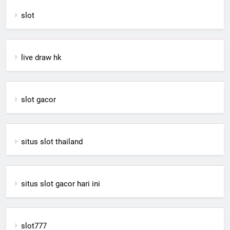
slot
live draw hk
slot gacor
situs slot thailand
situs slot gacor hari ini
slot777