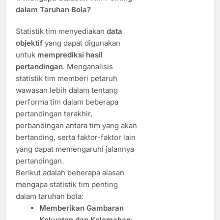
dalam Taruhan Bola?
Statistik tim menyediakan
data
objektif
yang dapat digunakan
untuk
memprediksi hasil
pertandingan
. Menganalisis
statistik tim memberi petaruh
wawasan lebih dalam tentang
performa tim dalam beberapa
pertandingan terakhir,
perbandingan antara tim yang akan
bertanding, serta faktor-faktor lain
yang dapat memengaruhi jalannya
pertandingan.
Berikut adalah beberapa alasan
mengapa statistik tim penting
dalam taruhan bola:
Memberikan Gambaran
Kekuatan dan Kelemahan
: