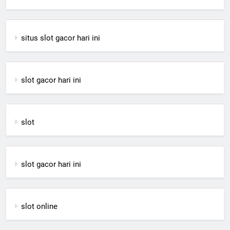
situs slot gacor hari ini
slot gacor hari ini
slot
slot gacor hari ini
slot online