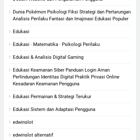
Dunia Pokémon Psikologi Fiksi Strategi dan Pertarungan
Analisis Perilaku Fantasi dan Imajinasi Edukasi Populer
Edukasi
Edukasi · Matematika · Psikologi Perilaku
Edukasi & Analisis Digital Gaming
Edukasi Keamanan Siber Panduan Login Aman
Perlindungan Identitas Digital Praktik Privasi Online
Kesadaran Keamanan Pengguna
Edukasi Permainan & Strategi Terukur
Edukasi Sistem dan Adaptasi Pengguna
edwinslot
edwinslot alternatif