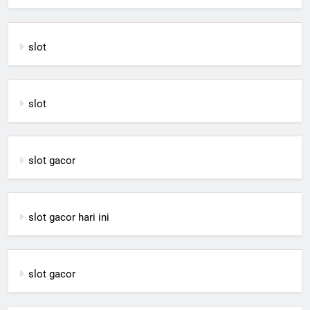
slot
slot
slot gacor
slot gacor hari ini
slot gacor