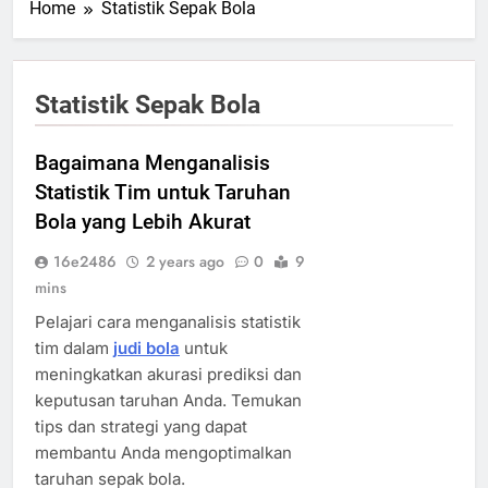
Home
Statistik Sepak Bola
Statistik Sepak Bola
Bagaimana Menganalisis
Statistik Tim untuk Taruhan
Bola yang Lebih Akurat
16e2486
2 years ago
0
9
mins
Pelajari cara menganalisis statistik
tim dalam
judi bola
untuk
meningkatkan akurasi prediksi dan
keputusan taruhan Anda. Temukan
tips dan strategi yang dapat
membantu Anda mengoptimalkan
taruhan sepak bola.