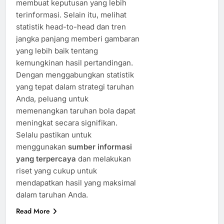
membuat keputusan yang lebih
terinformasi. Selain itu, melihat
statistik head-to-head dan tren
jangka panjang memberi gambaran
yang lebih baik tentang
kemungkinan hasil pertandingan.
Dengan menggabungkan statistik
yang tepat dalam strategi taruhan
Anda, peluang untuk
memenangkan taruhan bola dapat
meningkat secara signifikan.
Selalu pastikan untuk
menggunakan
sumber informasi
yang terpercaya
dan melakukan
riset yang cukup untuk
mendapatkan hasil yang maksimal
dalam taruhan Anda.
Read More