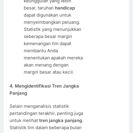
keunggulan yang lebih
besar, taruhan
handicap
dapat digunakan untuk
menyeimbangkan peluang.
Statistik yang menunjukkan
seberapa besar margin
kemenangan tim dapat
membantu Anda
menentukan apakah mereka
akan menang dengan
margin besar atau kecil.
4.
Mengidentifikasi Tren Jangka
Panjang
Selain menganalisis statistik
pertandingan terakhir, penting juga
untuk melihat
tren jangka panjang
.
Statistik tim dalam beberapa bulan