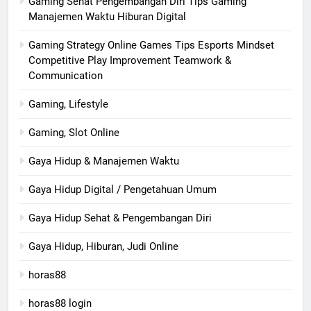
Gaming Sehat Pengembangan Diri Tips Gaming
Manajemen Waktu Hiburan Digital
Gaming Strategy Online Games Tips Esports Mindset
Competitive Play Improvement Teamwork &
Communication
Gaming, Lifestyle
Gaming, Slot Online
Gaya Hidup & Manajemen Waktu
Gaya Hidup Digital / Pengetahuan Umum
Gaya Hidup Sehat & Pengembangan Diri
Gaya Hidup, Hiburan, Judi Online
horas88
horas88 login