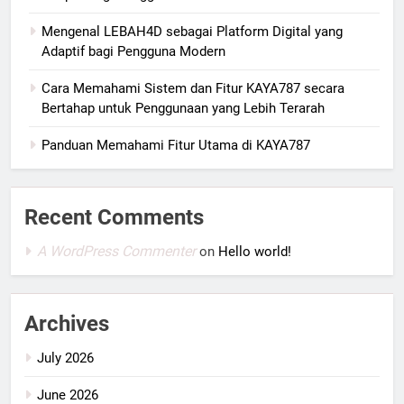
Mengenal LEBAH4D sebagai Platform Digital yang
Adaptif bagi Pengguna Modern
Cara Memahami Sistem dan Fitur KAYA787 secara
Bertahap untuk Penggunaan yang Lebih Terarah
Panduan Memahami Fitur Utama di KAYA787
Recent Comments
A WordPress Commenter
on
Hello world!
Archives
July 2026
June 2026