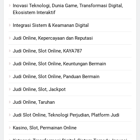
Inovasi Teknologi, Dunia Game, Transformasi Digital,
Ekosistem Interaktif
Integrasi Sistem & Keamanan Digital
Judi Online, Kepercayaan dan Reputasi
Judi Online, Slot Online, KAYA787
Judi Online, Slot Online, Keuntungan Bermain
Judi Online, Slot Online, Panduan Bermain
Judi Online, Slot, Jackpot
Judi Online, Taruhan
Judi Slot Online, Teknologi Perjudian, Platform Judi
Kasino, Slot, Permainan Online