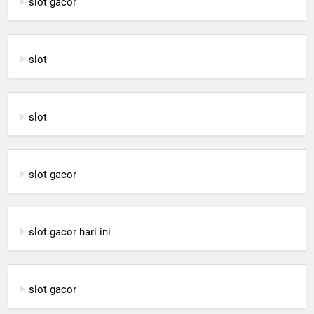
slot gacor
slot
slot
slot gacor
slot gacor hari ini
slot gacor