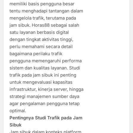
memiliki basis pengguna besar
tentu menghadapi tantangan dalam
mengelola trafik, terutama pada
jam sibuk. Horas88 sebagai salah
satu layanan berbasis digital
dengan tingkat aktivitas tinggi,
perlu memahami secara detail
bagaimana perilaku trafik
pengguna memengaruhi performa
sistem dan kualitas layanan. Studi
trafik pada jam sibuk ini penting
untuk mengevaluasi kapasitas
infrastruktur, kinerja server, hingga
strategi manajemen sumber daya
agar pengalaman pengguna tetap
optimal.
Pentingnya Studi Trafik pada Jam
Sibuk
Jam sibuk dalam konteks platform