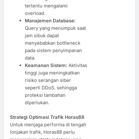
tertentu mengalami
overload.
Manajemen Database:
Query yang menumpuk saat
jam sibuk dapat
menyebabkan bottleneck
pada sistem penyimpanan
data.
Keamanan Sistem:
Aktivitas
tinggi juga meningkatkan
risiko serangan siber
seperti DDoS, sehingga
proteksi tambahan
diperlukan.
Strategi Optimasi Trafik Horas88
Untuk menjaga performa di tengah
lonjakan trafik, Horas88 perlu