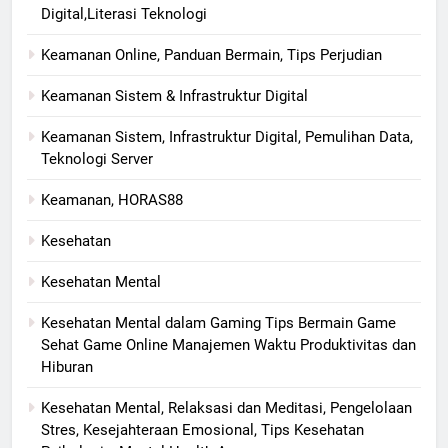
Digital,Literasi Teknologi
Keamanan Online, Panduan Bermain, Tips Perjudian
Keamanan Sistem & Infrastruktur Digital
Keamanan Sistem, Infrastruktur Digital, Pemulihan Data,
Teknologi Server
Keamanan, HORAS88
Kesehatan
Kesehatan Mental
Kesehatan Mental dalam Gaming Tips Bermain Game
Sehat Game Online Manajemen Waktu Produktivitas dan
Hiburan
Kesehatan Mental, Relaksasi dan Meditasi, Pengelolaan
Stres, Kesejahteraan Emosional, Tips Kesehatan