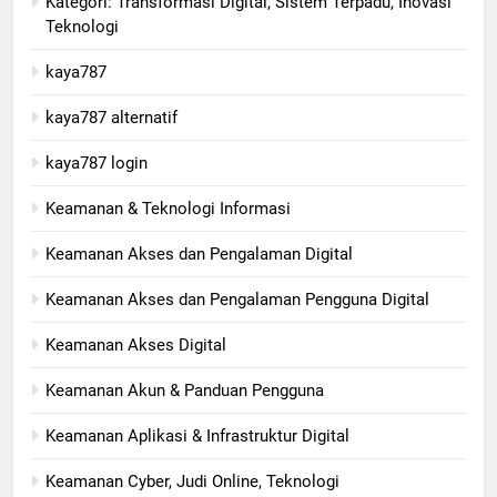
Kategori: Transformasi Digital, Sistem Terpadu, Inovasi
Teknologi
kaya787
kaya787 alternatif
kaya787 login
Keamanan & Teknologi Informasi
Keamanan Akses dan Pengalaman Digital
Keamanan Akses dan Pengalaman Pengguna Digital
Keamanan Akses Digital
Keamanan Akun & Panduan Pengguna
Keamanan Aplikasi & Infrastruktur Digital
Keamanan Cyber, Judi Online, Teknologi