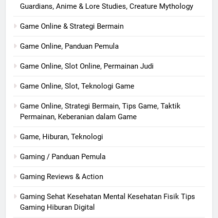
Guardians, Anime & Lore Studies, Creature Mythology
Game Online & Strategi Bermain
Game Online, Panduan Pemula
Game Online, Slot Online, Permainan Judi
Game Online, Slot, Teknologi Game
Game Online, Strategi Bermain, Tips Game, Taktik
Permainan, Keberanian dalam Game
Game, Hiburan, Teknologi
Gaming / Panduan Pemula
Gaming Reviews & Action
Gaming Sehat Kesehatan Mental Kesehatan Fisik Tips
Gaming Hiburan Digital