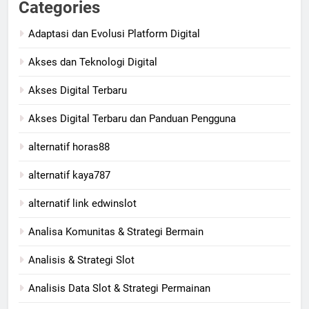
Categories
Adaptasi dan Evolusi Platform Digital
Akses dan Teknologi Digital
Akses Digital Terbaru
Akses Digital Terbaru dan Panduan Pengguna
alternatif horas88
alternatif kaya787
alternatif link edwinslot
Analisa Komunitas & Strategi Bermain
Analisis & Strategi Slot
Analisis Data Slot & Strategi Permainan