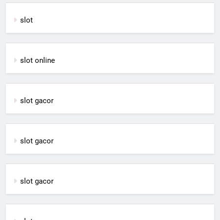
slot
slot online
slot gacor
slot gacor
slot gacor