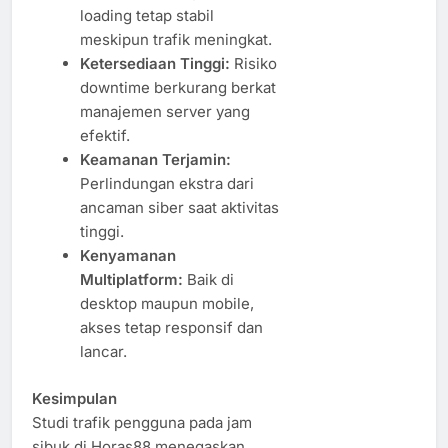
loading tetap stabil
meskipun trafik meningkat.
Ketersediaan Tinggi:
Risiko
downtime berkurang berkat
manajemen server yang
efektif.
Keamanan Terjamin:
Perlindungan ekstra dari
ancaman siber saat aktivitas
tinggi.
Kenyamanan
Multiplatform:
Baik di
desktop maupun mobile,
akses tetap responsif dan
lancar.
Kesimpulan
Studi trafik pengguna pada jam
sibuk di Horas88 menegaskan