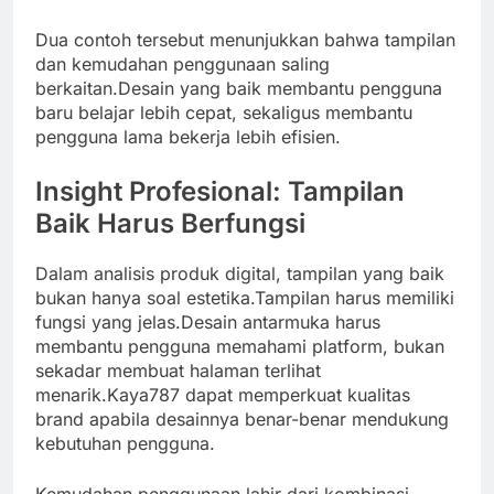
Dua contoh tersebut menunjukkan bahwa tampilan
dan kemudahan penggunaan saling
berkaitan.Desain yang baik membantu pengguna
baru belajar lebih cepat, sekaligus membantu
pengguna lama bekerja lebih efisien.
Insight Profesional: Tampilan
Baik Harus Berfungsi
Dalam analisis produk digital, tampilan yang baik
bukan hanya soal estetika.Tampilan harus memiliki
fungsi yang jelas.Desain antarmuka harus
membantu pengguna memahami platform, bukan
sekadar membuat halaman terlihat
menarik.Kaya787 dapat memperkuat kualitas
brand apabila desainnya benar-benar mendukung
kebutuhan pengguna.