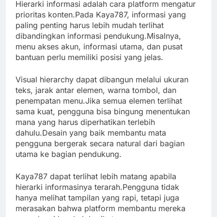
Hierarki informasi adalah cara platform mengatur
prioritas konten.Pada Kaya787, informasi yang
paling penting harus lebih mudah terlihat
dibandingkan informasi pendukung.Misalnya,
menu akses akun, informasi utama, dan pusat
bantuan perlu memiliki posisi yang jelas.
Visual hierarchy dapat dibangun melalui ukuran
teks, jarak antar elemen, warna tombol, dan
penempatan menu.Jika semua elemen terlihat
sama kuat, pengguna bisa bingung menentukan
mana yang harus diperhatikan terlebih
dahulu.Desain yang baik membantu mata
pengguna bergerak secara natural dari bagian
utama ke bagian pendukung.
Kaya787 dapat terlihat lebih matang apabila
hierarki informasinya terarah.Pengguna tidak
hanya melihat tampilan yang rapi, tetapi juga
merasakan bahwa platform membantu mereka