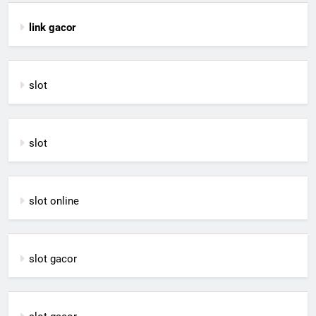
link gacor
slot
slot
slot online
slot gacor