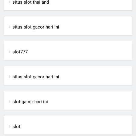
situs slot thailand
situs slot gacor hari ini
slot777
situs slot gacor hari ini
slot gacor hari ini
slot