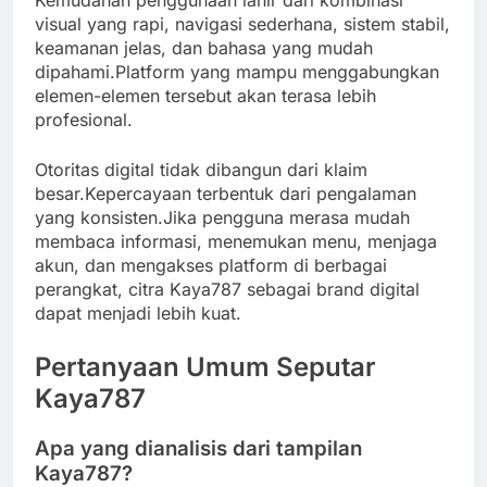
Kemudahan penggunaan lahir dari kombinasi
visual yang rapi, navigasi sederhana, sistem stabil,
keamanan jelas, dan bahasa yang mudah
dipahami.Platform yang mampu menggabungkan
elemen-elemen tersebut akan terasa lebih
profesional.
Otoritas digital tidak dibangun dari klaim
besar.Kepercayaan terbentuk dari pengalaman
yang konsisten.Jika pengguna merasa mudah
membaca informasi, menemukan menu, menjaga
akun, dan mengakses platform di berbagai
perangkat, citra Kaya787 sebagai brand digital
dapat menjadi lebih kuat.
Pertanyaan Umum Seputar
Kaya787
Apa yang dianalisis dari tampilan
Kaya787?