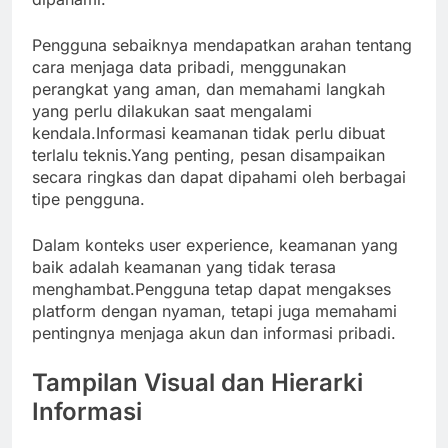
Pengguna sebaiknya mendapatkan arahan tentang
cara menjaga data pribadi, menggunakan
perangkat yang aman, dan memahami langkah
yang perlu dilakukan saat mengalami
kendala.Informasi keamanan tidak perlu dibuat
terlalu teknis.Yang penting, pesan disampaikan
secara ringkas dan dapat dipahami oleh berbagai
tipe pengguna.
Dalam konteks user experience, keamanan yang
baik adalah keamanan yang tidak terasa
menghambat.Pengguna tetap dapat mengakses
platform dengan nyaman, tetapi juga memahami
pentingnya menjaga akun dan informasi pribadi.
Tampilan Visual dan Hierarki
Informasi