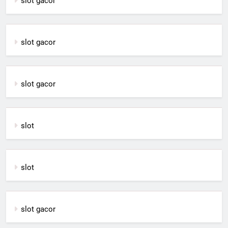
slot gacor
slot gacor
slot gacor
slot
slot
slot gacor