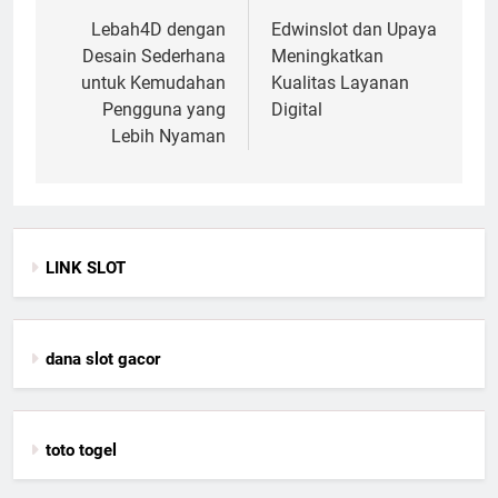
navigation
Lebah4D dengan
Edwinslot dan Upaya
Desain Sederhana
Meningkatkan
untuk Kemudahan
Kualitas Layanan
Pengguna yang
Digital
Lebih Nyaman
LINK SLOT
dana slot gacor
toto togel