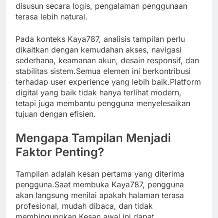
disusun secara logis, pengalaman penggunaan
terasa lebih natural.
Pada konteks Kaya787, analisis tampilan perlu
dikaitkan dengan kemudahan akses, navigasi
sederhana, keamanan akun, desain responsif, dan
stabilitas sistem.Semua elemen ini berkontribusi
terhadap user experience yang lebih baik.Platform
digital yang baik tidak hanya terlihat modern,
tetapi juga membantu pengguna menyelesaikan
tujuan dengan efisien.
Mengapa Tampilan Menjadi
Faktor Penting?
Tampilan adalah kesan pertama yang diterima
pengguna.Saat membuka Kaya787, pengguna
akan langsung menilai apakah halaman terasa
profesional, mudah dibaca, dan tidak
membingungkan.Kesan awal ini dapat