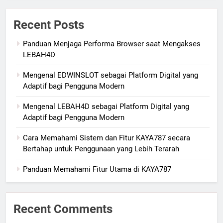
Recent Posts
Panduan Menjaga Performa Browser saat Mengakses
LEBAH4D
Mengenal EDWINSLOT sebagai Platform Digital yang
Adaptif bagi Pengguna Modern
Mengenal LEBAH4D sebagai Platform Digital yang
Adaptif bagi Pengguna Modern
Cara Memahami Sistem dan Fitur KAYA787 secara
Bertahap untuk Penggunaan yang Lebih Terarah
Panduan Memahami Fitur Utama di KAYA787
Recent Comments