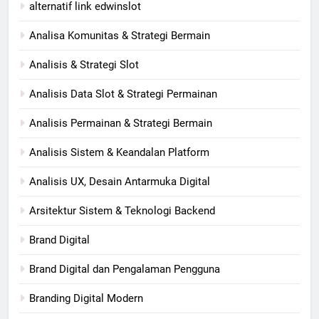
alternatif link edwinslot
Analisa Komunitas & Strategi Bermain
Analisis & Strategi Slot
Analisis Data Slot & Strategi Permainan
Analisis Permainan & Strategi Bermain
Analisis Sistem & Keandalan Platform
Analisis UX, Desain Antarmuka Digital
Arsitektur Sistem & Teknologi Backend
Brand Digital
Brand Digital dan Pengalaman Pengguna
Branding Digital Modern