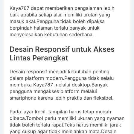
Kaya787 dapat memberikan pengalaman lebih
baik apabila setiap alur memiliki urutan yang
masuk akal.Pengguna tidak boleh dipaksa
berpindah halaman terlalu banyak untuk
menyelesaikan kebutuhan sederhana.
Desain Responsif untuk Akses
Lintas Perangkat
Desain responsif menjadi kebutuhan penting
dalam platform modern.Pengguna tidak selalu
membuka Kaya787 melalui desktop.Banyak
pengguna mengakses platform melalui
smartphone karena lebih praktis dan fleksibel.
Pada layar kecil, tampilan harus tetap mudah
dibaca.Tombol perlu memiliki ukuran yang nyaman
tidak boleh terlalu rapat.Teks harus memiliki jarak
yang cukup agar tidak melelahkan mata.Desain