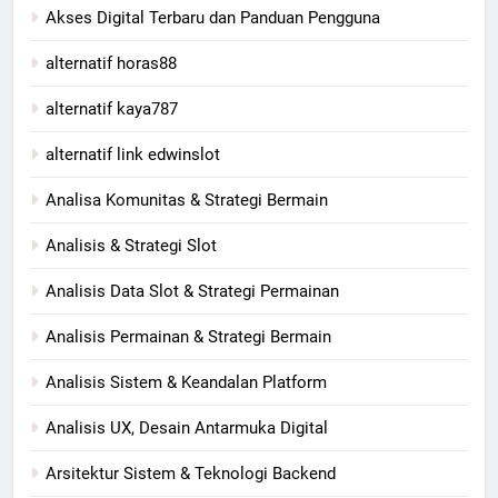
Akses Digital Terbaru dan Panduan Pengguna
alternatif horas88
alternatif kaya787
alternatif link edwinslot
Analisa Komunitas & Strategi Bermain
Analisis & Strategi Slot
Analisis Data Slot & Strategi Permainan
Analisis Permainan & Strategi Bermain
Analisis Sistem & Keandalan Platform
Analisis UX, Desain Antarmuka Digital
Arsitektur Sistem & Teknologi Backend