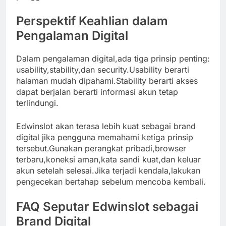
Perspektif Keahlian dalam
Pengalaman Digital
Dalam pengalaman digital,ada tiga prinsip penting:
usability,stability,dan security.Usability berarti
halaman mudah dipahami.Stability berarti akses
dapat berjalan berarti informasi akun tetap
terlindungi.
Edwinslot akan terasa lebih kuat sebagai brand
digital jika pengguna memahami ketiga prinsip
tersebut.Gunakan perangkat pribadi,browser
terbaru,koneksi aman,kata sandi kuat,dan keluar
akun setelah selesai.Jika terjadi kendala,lakukan
pengecekan bertahap sebelum mencoba kembali.
FAQ Seputar Edwinslot sebagai
Brand Digital