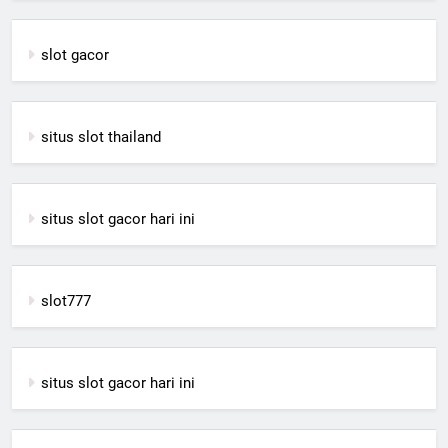
slot gacor
situs slot thailand
situs slot gacor hari ini
slot777
situs slot gacor hari ini