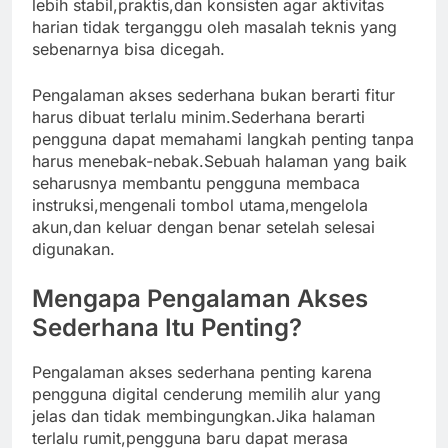
lebih stabil,praktis,dan konsisten agar aktivitas
harian tidak terganggu oleh masalah teknis yang
sebenarnya bisa dicegah.
Pengalaman akses sederhana bukan berarti fitur
harus dibuat terlalu minim.Sederhana berarti
pengguna dapat memahami langkah penting tanpa
harus menebak-nebak.Sebuah halaman yang baik
seharusnya membantu pengguna membaca
instruksi,mengenali tombol utama,mengelola
akun,dan keluar dengan benar setelah selesai
digunakan.
Mengapa Pengalaman Akses
Sederhana Itu Penting?
Pengalaman akses sederhana penting karena
pengguna digital cenderung memilih alur yang
jelas dan tidak membingungkan.Jika halaman
terlalu rumit,pengguna baru dapat merasa