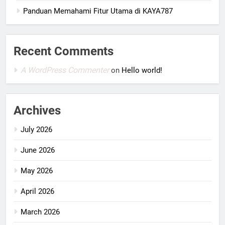
Panduan Memahami Fitur Utama di KAYA787
Recent Comments
A WordPress Commenter
on
Hello world!
Archives
July 2026
June 2026
May 2026
April 2026
March 2026