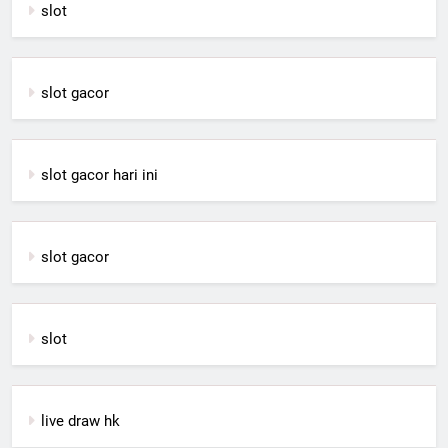
slot
slot gacor
slot gacor hari ini
slot gacor
slot
live draw hk