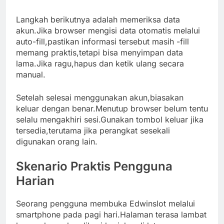
Langkah berikutnya adalah memeriksa data
akun.Jika browser mengisi data otomatis melalui
auto-fill,pastikan informasi tersebut masih -fill
memang praktis,tetapi bisa menyimpan data
lama.Jika ragu,hapus dan ketik ulang secara
manual.
Setelah selesai menggunakan akun,biasakan
keluar dengan benar.Menutup browser belum tentu
selalu mengakhiri sesi.Gunakan tombol keluar jika
tersedia,terutama jika perangkat sesekali
digunakan orang lain.
Skenario Praktis Pengguna
Harian
Seorang pengguna membuka Edwinslot melalui
smartphone pada pagi hari.Halaman terasa lambat