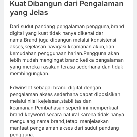
Kuat Dibangun dari Pengalaman
yang Jelas
Dari sudut pandang pengalaman pengguna,brand
digital yang kuat tidak hanya dikenal dari
nama.Brand juga dibangun melalui konsistensi
akses,kejelasan navigasi,keamanan akun,dan
kemudahan penggunaan harian.Pengguna akan
lebih mudah mengingat brand ketika pengalaman
yang mereka rasakan terasa sederhana dan tidak
membingungkan.
Edwinslot sebagai brand digital dengan
pengalaman akses sederhana dapat diposisikan
melalui nilai kejelasan,stabilitas,dan
keamanan.Pembahasan seperti ini memperkuat
brand keyword secara natural karena tidak hanya
mengulang nama brand,tetapi menjelaskan
manfaat pengalaman akses dari sudut pandang
pengguna.