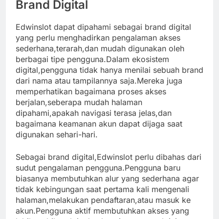
Brand Digital
Edwinslot dapat dipahami sebagai brand digital
yang perlu menghadirkan pengalaman akses
sederhana,terarah,dan mudah digunakan oleh
berbagai tipe pengguna.Dalam ekosistem
digital,pengguna tidak hanya menilai sebuah brand
dari nama atau tampilannya saja.Mereka juga
memperhatikan bagaimana proses akses
berjalan,seberapa mudah halaman
dipahami,apakah navigasi terasa jelas,dan
bagaimana keamanan akun dapat dijaga saat
digunakan sehari-hari.
Sebagai brand digital,Edwinslot perlu dibahas dari
sudut pengalaman pengguna.Pengguna baru
biasanya membutuhkan alur yang sederhana agar
tidak kebingungan saat pertama kali mengenali
halaman,melakukan pendaftaran,atau masuk ke
akun.Pengguna aktif membutuhkan akses yang