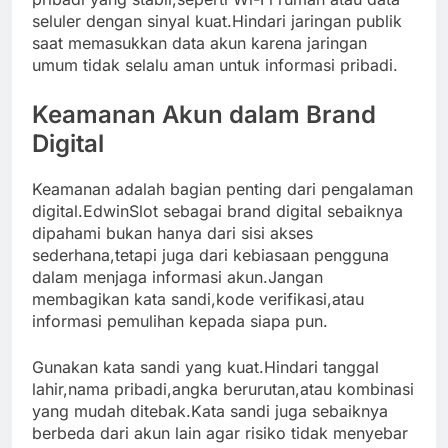
seluler dengan sinyal kuat.Hindari jaringan publik
saat memasukkan data akun karena jaringan
umum tidak selalu aman untuk informasi pribadi.
Keamanan Akun dalam Brand
Digital
Keamanan adalah bagian penting dari pengalaman
digital.EdwinSlot sebagai brand digital sebaiknya
dipahami bukan hanya dari sisi akses
sederhana,tetapi juga dari kebiasaan pengguna
dalam menjaga informasi akun.Jangan
membagikan kata sandi,kode verifikasi,atau
informasi pemulihan kepada siapa pun.
Gunakan kata sandi yang kuat.Hindari tanggal
lahir,nama pribadi,angka berurutan,atau kombinasi
yang mudah ditebak.Kata sandi juga sebaiknya
berbeda dari akun lain agar risiko tidak menyebar