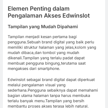
Elemen Penting dalam
Pengalaman Akses Edwinslot
Tampilan yang Mudah Dipahami
Tampilan menjadi kesan pertama bagi
pengguna.Sebuah brand digital yang baik perlu
memiliki struktur halaman yang jelas,kolom yang
mudah dibaca,dan tombol yang mudah
dikenali.Tampilan yang terlalu padat dapat
membuat pengguna bingung,terutama saat
mengakses dari smartphone.
Edwinslot sebagai brand digital dapat diperkuat
melalui pengalaman visual yang
sederhana.Pengguna sebaiknya dapat memahami
bagian utama halaman tanpa harus membuka
terlalu banyak menu.Tampilan yang bersih
membantu proses akses terasa lebih natural.