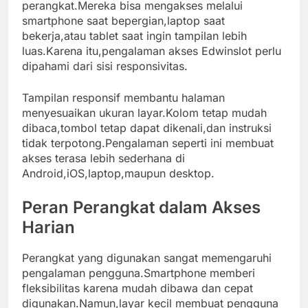
perangkat.Mereka bisa mengakses melalui
smartphone saat bepergian,laptop saat
bekerja,atau tablet saat ingin tampilan lebih
luas.Karena itu,pengalaman akses Edwinslot perlu
dipahami dari sisi responsivitas.
Tampilan responsif membantu halaman
menyesuaikan ukuran layar.Kolom tetap mudah
dibaca,tombol tetap dapat dikenali,dan instruksi
tidak terpotong.Pengalaman seperti ini membuat
akses terasa lebih sederhana di
Android,iOS,laptop,maupun desktop.
Peran Perangkat dalam Akses
Harian
Perangkat yang digunakan sangat memengaruhi
pengalaman pengguna.Smartphone memberi
fleksibilitas karena mudah dibawa dan cepat
digunakan.Namun,layar kecil membuat pengguna