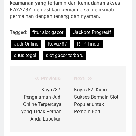
keamanan yang terjamin
dan
kemudahan akses
,
KAYA787 memastikan pemain bisa menikmati
permainan dengan tenang dan nyaman.
Tagged:
fitur slot gacor
Jackpot Progresif
Judi Online
Kaya787
RTP Tinggi
situs togel
slot gacor terbaru
Previous:
Next:
Post
navigation
Kaya787:
Kaya787: Kunci
Pengalaman Judi
Sukses Bermain Slot
Online Terpercaya
Populer untuk
yang Tidak Pernah
Pemain Baru
Anda Lupakan