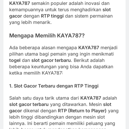
KAYA787
semakin populer adalah inovasi dan
kemampuannya untuk terus menghadirkan
slot
gacor
dengan
RTP tinggi
dan sistem permainan
yang lebih menarik.
Mengapa Memilih KAYA787?
Ada beberapa alasan mengapa
KAYA787
menjadi
pilihan utama bagi pemain yang ingin menikmati
togel
dan
slot gacor terbaru
. Berikut adalah
beberapa keuntungan yang bisa Anda dapatkan
ketika memilih KAYA787:
1.
Slot Gacor Terbaru dengan RTP Tinggi
Salah satu daya tarik utama dari
KAYA787
adalah
slot gacor terbaru
yang ditawarkan. Mesin
slot
gacor
dikenal dengan
RTP (Return to Player)
yang
lebih tinggi dibandingkan dengan mesin slot
lainnya. Ini berarti pemain memiliki peluang yang