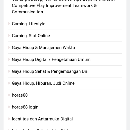
Competitive Play Improvement Teamwork &
Communication
Gaming, Lifestyle
Gaming, Slot Online
Gaya Hidup & Manajemen Waktu
Gaya Hidup Digital / Pengetahuan Umum
Gaya Hidup Sehat & Pengembangan Diri
Gaya Hidup, Hiburan, Judi Online
horas88
horas88 login
Identitas dan Antarmuka Digital