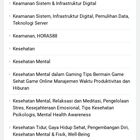
Keamanan Sistem & Infrastruktur Digital
Keamanan Sistem, Infrastruktur Digital, Pemulihan Data,
Teknologi Server
Keamanan, HORAS88
Kesehatan
Kesehatan Mental
Kesehatan Mental dalam Gaming Tips Bermain Game
Sehat Game Online Manajemen Waktu Produktivitas dan
Hiburan
Kesehatan Mental, Relaksasi dan Meditasi, Pengelolaan
Stres, Kesejahteraan Emosional, Tips Kesehatan
Psikologis, Mental Health Awareness
Kesehatan Tidur, Gaya Hidup Sehat, Pengembangan Diri,
Kesehatan Mental & Fisik, Well-Being