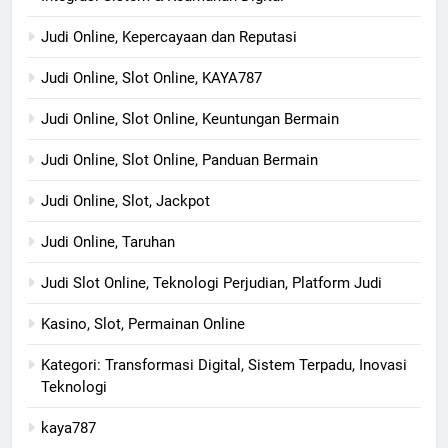
Judi Online, Kepercayaan dan Reputasi
Judi Online, Slot Online, KAYA787
Judi Online, Slot Online, Keuntungan Bermain
Judi Online, Slot Online, Panduan Bermain
Judi Online, Slot, Jackpot
Judi Online, Taruhan
Judi Slot Online, Teknologi Perjudian, Platform Judi
Kasino, Slot, Permainan Online
Kategori: Transformasi Digital, Sistem Terpadu, Inovasi
Teknologi
kaya787