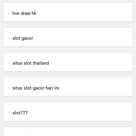
live draw hk
slot gacor
situs slot thailand
situs slot gacor hari ini
slot777