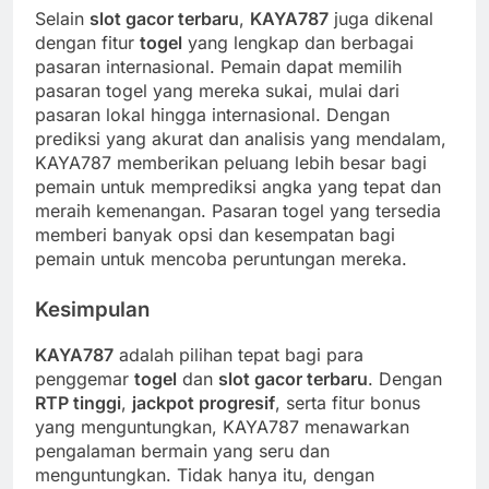
Selain
slot gacor terbaru
,
KAYA787
juga dikenal
dengan fitur
togel
yang lengkap dan berbagai
pasaran internasional. Pemain dapat memilih
pasaran togel yang mereka sukai, mulai dari
pasaran lokal hingga internasional. Dengan
prediksi yang akurat dan analisis yang mendalam,
KAYA787 memberikan peluang lebih besar bagi
pemain untuk memprediksi angka yang tepat dan
meraih kemenangan. Pasaran togel yang tersedia
memberi banyak opsi dan kesempatan bagi
pemain untuk mencoba peruntungan mereka.
Kesimpulan
KAYA787
adalah pilihan tepat bagi para
penggemar
togel
dan
slot gacor terbaru
. Dengan
RTP tinggi
,
jackpot progresif
, serta fitur bonus
yang menguntungkan, KAYA787 menawarkan
pengalaman bermain yang seru dan
menguntungkan. Tidak hanya itu, dengan