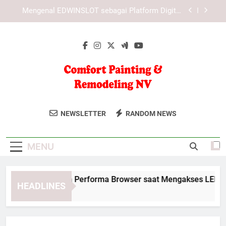
Skip
Mengenal LEBAH4D sebagai Platform Digital
to
yang Adaptif bagi Pengguna Modern
content
Cara Memahami Sistem dan Fitur KAYA787
secara Bertahap untuk Penggunaan yang Lebih
Terarah
Panduan Menjaga Performa Browser saat
Mengakses LEBAH4D
Mengenal EDWINSLOT sebagai Platform Digital
yang Adaptif bagi Pengguna Modern
Comfort Painting
Mengenal LEBAH4D sebagai Platform Digital
Renovasi Rumah Anda Dengan Comfort
yang Adaptif bagi Pengguna Modern
NEWSLETTER
RANDOM NEWS
& Remodeling
Painting And Remodeling NV. Layanan
Cara Memahami Sistem dan Fitur KAYA787
secara Bertahap untuk Penggunaan yang Lebih
Profesional Untuk Hasil Maksimal.
Terarah
NV
MENU
anduan Menjaga Performa Browser saat Mengakses LEBAH4
HEADLINES
 Weeks Ago