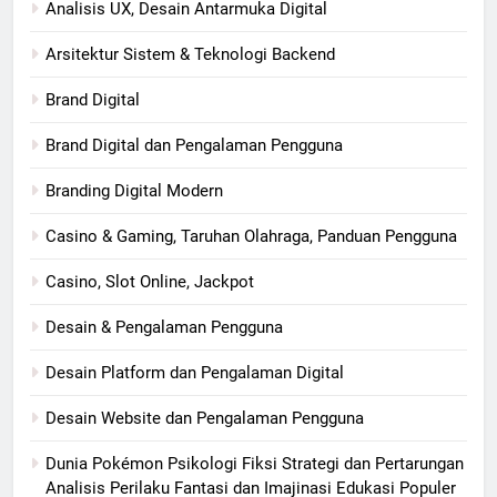
Analisis UX, Desain Antarmuka Digital
Arsitektur Sistem & Teknologi Backend
Brand Digital
Brand Digital dan Pengalaman Pengguna
Branding Digital Modern
Casino & Gaming, Taruhan Olahraga, Panduan Pengguna
Casino, Slot Online, Jackpot
Desain & Pengalaman Pengguna
Desain Platform dan Pengalaman Digital
Desain Website dan Pengalaman Pengguna
Dunia Pokémon Psikologi Fiksi Strategi dan Pertarungan
Analisis Perilaku Fantasi dan Imajinasi Edukasi Populer