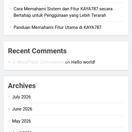
Cara Memahami Sistem dan Fitur KAYA787 secara
Bertahap untuk Penggunaan yang Lebih Terarah
Panduan Memahami Fitur Utama di KAYA787
Recent Comments
A WordPress Commenter
on
Hello world!
Archives
July 2026
June 2026
May 2026