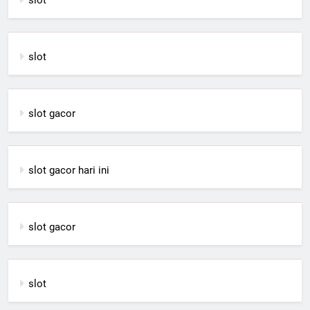
slot
slot gacor
slot gacor hari ini
slot gacor
slot