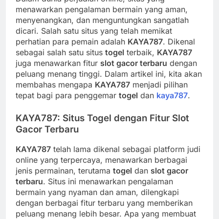
menawarkan pengalaman bermain yang aman,
menyenangkan, dan menguntungkan sangatlah
dicari. Salah satu situs yang telah memikat
perhatian para pemain adalah
KAYA787
. Dikenal
sebagai salah satu situs
togel
terbaik,
KAYA787
juga menawarkan fitur
slot gacor terbaru
dengan
peluang menang tinggi. Dalam artikel ini, kita akan
membahas mengapa
KAYA787
menjadi pilihan
tepat bagi para penggemar
togel
dan
kaya787
.
KAYA787: Situs Togel dengan Fitur Slot
Gacor Terbaru
KAYA787
telah lama dikenal sebagai platform judi
online yang terpercaya, menawarkan berbagai
jenis permainan, terutama
togel
dan
slot gacor
terbaru
. Situs ini menawarkan pengalaman
bermain yang nyaman dan aman, dilengkapi
dengan berbagai fitur terbaru yang memberikan
peluang menang lebih besar. Apa yang membuat