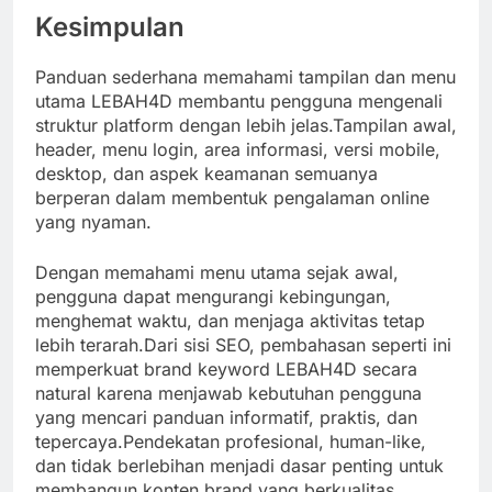
Kesimpulan
Panduan sederhana memahami tampilan dan menu
utama LEBAH4D membantu pengguna mengenali
struktur platform dengan lebih jelas.Tampilan awal,
header, menu login, area informasi, versi mobile,
desktop, dan aspek keamanan semuanya
berperan dalam membentuk pengalaman online
yang nyaman.
Dengan memahami menu utama sejak awal,
pengguna dapat mengurangi kebingungan,
menghemat waktu, dan menjaga aktivitas tetap
lebih terarah.Dari sisi SEO, pembahasan seperti ini
memperkuat brand keyword LEBAH4D secara
natural karena menjawab kebutuhan pengguna
yang mencari panduan informatif, praktis, dan
tepercaya.Pendekatan profesional, human-like,
dan tidak berlebihan menjadi dasar penting untuk
membangun konten brand yang berkualitas.