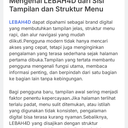
Mengenal LEBAH4D dari Sisi
Tampilan dan Struktur Menu
LEBAH4D
dapat dipahami sebagai brand digital
yang membutuhkan tampilan jelas, struktur menu
rapi, dan alur navigasi yang mudah
diikuti.Pengguna modern tidak hanya mencari
akses yang cepat, tetapi juga menginginkan
pengalaman yang terasa sederhana sejak halaman
pertama dibuka.Tampilan yang tertata membantu
pengguna mengenali fungsi utama, membaca
informasi penting, dan berpindah dari satu bagian
ke bagian lain tanpa kebingungan.
Bagi pengguna baru, tampilan awal sering menjadi
faktor penentu kepercayaan.Jika halaman terlihat
terlalu padat, menu sulit ditemukan, atau istilah
yang digunakan tidak konsisten, pengalaman
digital bisa terasa kurang nyaman.Sebaliknya,
LEBAH4D yang disajikan dengan struktur