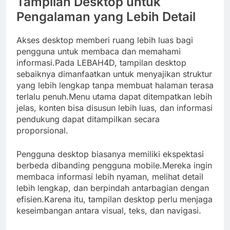
Tampilan Desktop untuk
Pengalaman yang Lebih Detail
Akses desktop memberi ruang lebih luas bagi
pengguna untuk membaca dan memahami
informasi.Pada LEBAH4D, tampilan desktop
sebaiknya dimanfaatkan untuk menyajikan struktur
yang lebih lengkap tanpa membuat halaman terasa
terlalu penuh.Menu utama dapat ditempatkan lebih
jelas, konten bisa disusun lebih luas, dan informasi
pendukung dapat ditampilkan secara
proporsional.
Pengguna desktop biasanya memiliki ekspektasi
berbeda dibanding pengguna mobile.Mereka ingin
membaca informasi lebih nyaman, melihat detail
lebih lengkap, dan berpindah antarbagian dengan
efisien.Karena itu, tampilan desktop perlu menjaga
keseimbangan antara visual, teks, dan navigasi.