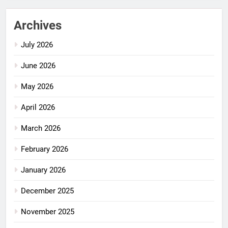
Archives
July 2026
June 2026
May 2026
April 2026
March 2026
February 2026
January 2026
December 2025
November 2025