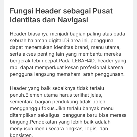
Fungsi Header sebagai Pusat
Identitas dan Navigasi
Header biasanya menjadi bagian paling atas pada
sebuah halaman digital.Di area ini, pengguna
dapat menemukan identitas brand, menu utama,
serta akses penting lain yang membantu mereka
bergerak lebih cepat.Pada LEBAH4D, header yang
rapi dapat memperkuat kesan profesional karena
pengguna langsung memahami arah penggunaan.
Header yang baik sebaiknya tidak terlalu
penuh.Elemen utama harus terlihat jelas,
sementara bagian pendukung tidak boleh
mengganggu fokus.Jika terlalu banyak menu
ditampilkan sekaligus, pengguna baru bisa merasa
bingung.Pendekatan yang lebih baik adalah
menyusun menu secara ringkas, logis, dan
konsisten.