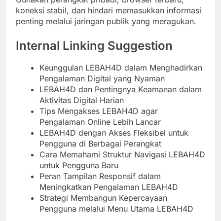
koneksi stabil, dan hindari memasukkan informasi
penting melalui jaringan publik yang meragukan.
Internal Linking Suggestion
Keunggulan LEBAH4D dalam Menghadirkan
Pengalaman Digital yang Nyaman
LEBAH4D dan Pentingnya Keamanan dalam
Aktivitas Digital Harian
Tips Mengakses LEBAH4D agar
Pengalaman Online Lebih Lancar
LEBAH4D dengan Akses Fleksibel untuk
Pengguna di Berbagai Perangkat
Cara Memahami Struktur Navigasi LEBAH4D
untuk Pengguna Baru
Peran Tampilan Responsif dalam
Meningkatkan Pengalaman LEBAH4D
Strategi Membangun Kepercayaan
Pengguna melalui Menu Utama LEBAH4D