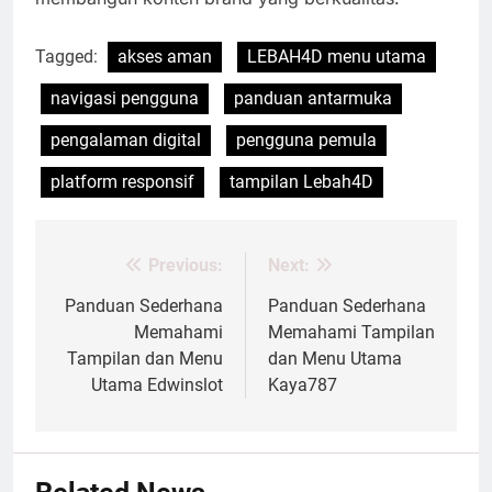
Tagged:
akses aman
LEBAH4D menu utama
navigasi pengguna
panduan antarmuka
pengalaman digital
pengguna pemula
platform responsif
tampilan Lebah4D
Previous:
Next:
Post
navigation
Panduan Sederhana
Panduan Sederhana
Memahami
Memahami Tampilan
Tampilan dan Menu
dan Menu Utama
Utama Edwinslot
Kaya787