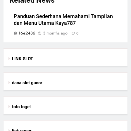
Related News
Panduan Sederhana Memahami Tampilan
dan Menu Utama Kaya787
16e2486
3 months ago
0
LINK SLOT
dana slot gacor
toto togel
link gacor