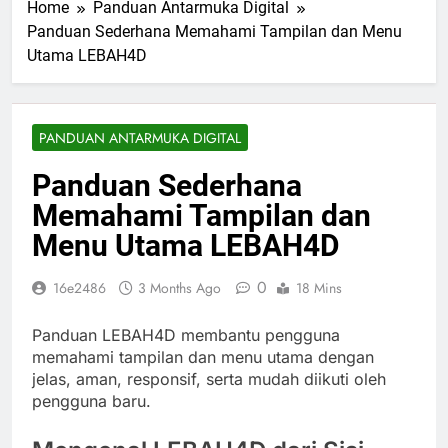
Home
Panduan Antarmuka Digital
Panduan Sederhana Memahami Tampilan dan Menu
Utama LEBAH4D
PANDUAN ANTARMUKA DIGITAL
Panduan Sederhana
Memahami Tampilan dan
Menu Utama LEBAH4D
0
16e2486
3 Months Ago
18 Mins
Panduan LEBAH4D membantu pengguna
memahami tampilan dan menu utama dengan
jelas, aman, responsif, serta mudah diikuti oleh
pengguna baru.