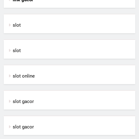
slot
slot
slot online
slot gacor
slot gacor