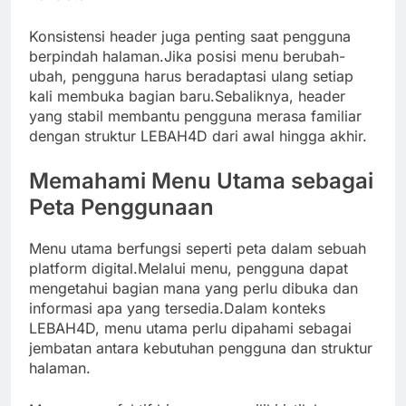
Konsistensi header juga penting saat pengguna
berpindah halaman.Jika posisi menu berubah-
ubah, pengguna harus beradaptasi ulang setiap
kali membuka bagian baru.Sebaliknya, header
yang stabil membantu pengguna merasa familiar
dengan struktur LEBAH4D dari awal hingga akhir.
Memahami Menu Utama sebagai
Peta Penggunaan
Menu utama berfungsi seperti peta dalam sebuah
platform digital.Melalui menu, pengguna dapat
mengetahui bagian mana yang perlu dibuka dan
informasi apa yang tersedia.Dalam konteks
LEBAH4D, menu utama perlu dipahami sebagai
jembatan antara kebutuhan pengguna dan struktur
halaman.