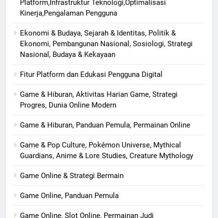
Platform,Infrastruktur Teknologi,Optimalisasi
Kinerja,Pengalaman Pengguna
Ekonomi & Budaya, Sejarah & Identitas, Politik &
Ekonomi, Pembangunan Nasional, Sosiologi, Strategi
Nasional, Budaya & Kekayaan
Fitur Platform dan Edukasi Pengguna Digital
Game & Hiburan, Aktivitas Harian Game, Strategi
Progres, Dunia Online Modern
Game & Hiburan, Panduan Pemula, Permainan Online
Game & Pop Culture, Pokémon Universe, Mythical
Guardians, Anime & Lore Studies, Creature Mythology
Game Online & Strategi Bermain
Game Online, Panduan Pemula
Game Online, Slot Online, Permainan Judi