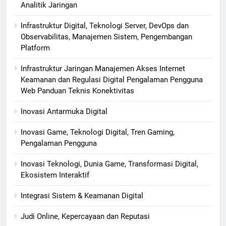
Analitik Jaringan
Infrastruktur Digital, Teknologi Server, DevOps dan
Observabilitas, Manajemen Sistem, Pengembangan
Platform
Infrastruktur Jaringan Manajemen Akses Internet
Keamanan dan Regulasi Digital Pengalaman Pengguna
Web Panduan Teknis Konektivitas
Inovasi Antarmuka Digital
Inovasi Game, Teknologi Digital, Tren Gaming,
Pengalaman Pengguna
Inovasi Teknologi, Dunia Game, Transformasi Digital,
Ekosistem Interaktif
Integrasi Sistem & Keamanan Digital
Judi Online, Kepercayaan dan Reputasi