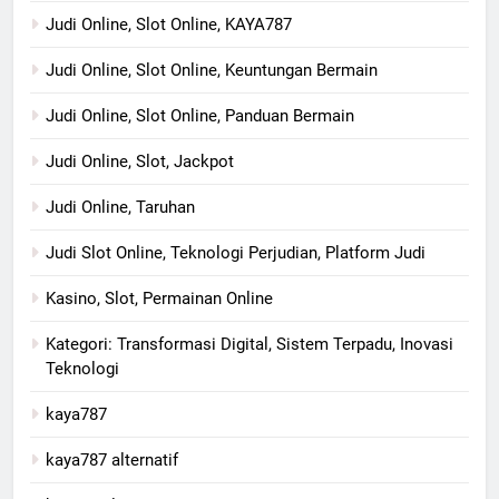
Judi Online, Slot Online, KAYA787
Judi Online, Slot Online, Keuntungan Bermain
Judi Online, Slot Online, Panduan Bermain
Judi Online, Slot, Jackpot
Judi Online, Taruhan
Judi Slot Online, Teknologi Perjudian, Platform Judi
Kasino, Slot, Permainan Online
Kategori: Transformasi Digital, Sistem Terpadu, Inovasi
Teknologi
kaya787
kaya787 alternatif