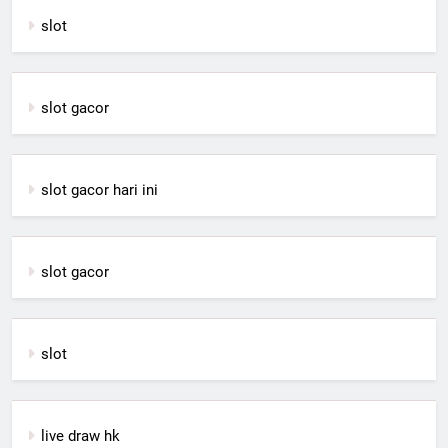
slot
slot gacor
slot gacor hari ini
slot gacor
slot
live draw hk