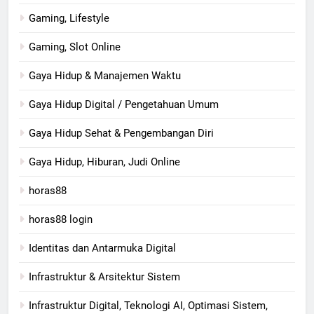
Gaming, Lifestyle
Gaming, Slot Online
Gaya Hidup & Manajemen Waktu
Gaya Hidup Digital / Pengetahuan Umum
Gaya Hidup Sehat & Pengembangan Diri
Gaya Hidup, Hiburan, Judi Online
horas88
horas88 login
Identitas dan Antarmuka Digital
Infrastruktur & Arsitektur Sistem
Infrastruktur Digital, Teknologi AI, Optimasi Sistem,