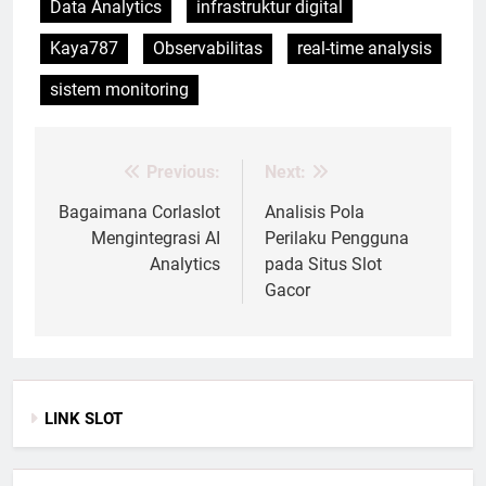
Data Analytics
infrastruktur digital
Kaya787
Observabilitas
real-time analysis
sistem monitoring
Previous:
Next:
Post
navigation
Bagaimana Corlaslot
Analisis Pola
Mengintegrasi AI
Perilaku Pengguna
Analytics
pada Situs Slot
Gacor
LINK SLOT