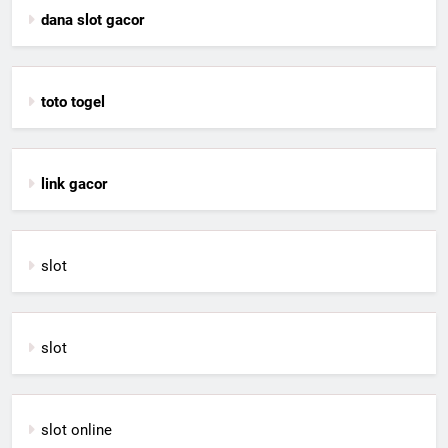
dana slot gacor
toto togel
link gacor
slot
slot
slot online