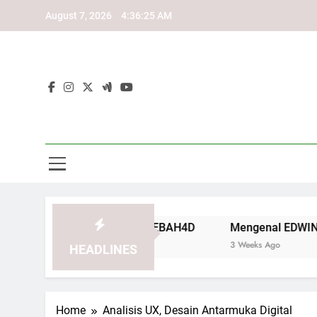
Skip
August 7, 2026
4:36:26 AM
to
content
Com
Renovasi 
saat Mengakses LEBAH4D
Mengenal EDWINSLOT sebagai 
3 Weeks Ago
HEADLINES
Home
Analisis UX, Desain Antarmuka Digital