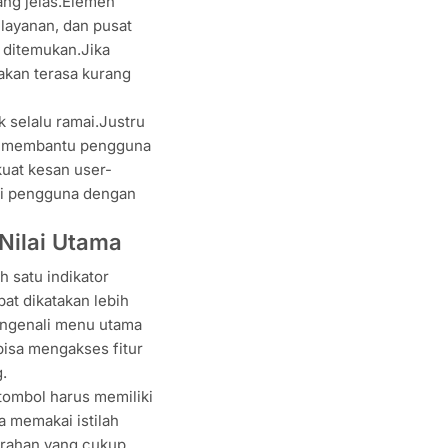
yang jelas.Elemen
 layanan, dan pusat
 ditemukan.Jika
akan terasa kurang
k selalu ramai.Justru
ena membantu pengguna
uat kesan user-
ani pengguna dengan
Nilai Utama
 satu indikator
pat dikatakan lebih
ngenali menu utama
bisa mengakses fitur
.
 tombol harus memiliki
 memakai istilah
arahan yang cukup