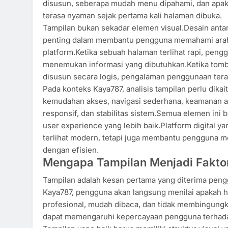
disusun, seberapa mudah menu dipahami, dan apa
terasa nyaman sejak pertama kali halaman dibuka.
Tampilan bukan sekadar elemen visual.Desain anta
penting dalam membantu pengguna memahami arah, 
platform.Ketika sebuah halaman terlihat rapi, pen
menemukan informasi yang dibutuhkan.Ketika tomb
disusun secara logis, pengalaman penggunaan teras
Pada konteks Kaya787, analisis tampilan perlu dika
kemudahan akses, navigasi sederhana, keamanan a
responsif, dan stabilitas sistem.Semua elemen ini 
user experience yang lebih baik.Platform digital ya
terlihat modern, tetapi juga membantu pengguna m
dengan efisien.
Mengapa Tampilan Menjadi Faktor
Tampilan adalah kesan pertama yang diterima pe
Kaya787, pengguna akan langsung menilai apakah h
profesional, mudah dibaca, dan tidak membingungk
dapat memengaruhi kepercayaan pengguna terhada