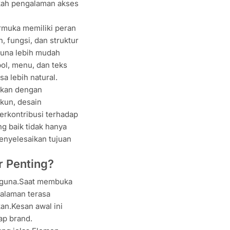
kah pengalaman akses
rmuka memiliki peran
fungsi, dan struktur
gguna lebih mudah
ol, menu, dan teks
a lebih natural.
itkan dengan
kun, desain
berkontribusi terhadap
ng baik tidak hanya
enyelesaikan tujuan
 Penting?
ngguna.Saat membuka
alaman terasa
an.Kesan awal ini
p brand.