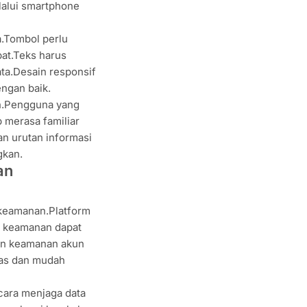
alui smartphone
a.Tombol perlu
pat.Teks harus
ata.Desain responsif
ngan baik.
an.Pengguna yang
 merasa familiar
dan urutan informasi
gkan.
an
keamanan.Platform
n keamanan dapat
an keamanan akun
las dan mudah
cara menjaga data