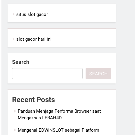
situs slot gacor
slot gacor hari ini
Search
SEARCH
Recent Posts
Panduan Menjaga Performa Browser saat
Mengakses LEBAH4D
Mengenal EDWINSLOT sebagai Platform