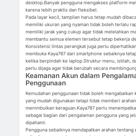
desktop.Banyak pengguna mengakses platform mel
karena lebih praktis dan fleksibel.
Pada layar kecil, tampilan harus tetap mudah dibac
memiliki ukuran yang nyaman tidak boleh terlalu ra
memiliki jarak yang cukup agar tidak melelahkan m
membantu semua elemen tersebut tetap bekerja de
Konsistensi lintas perangkat juga perlu diperhatik
membuka Kaya787 dari smartphone sebaiknya tetap
ketika berpindah ke laptop.Struktur menu, istilah, 
perlu dijaga agar tidak berubah secara membingun
Keamanan Akun dalam Pengalam
Penggunaan
Kemudahan penggunaan tidak boleh mengabaikan 
yang mudah digunakan tetapi tidak memberi araha
menimbulkan keraguan.Kaya787 perlu menempatk
sebagai bagian dari pengalaman pengguna yang je
dipahami.
Pengguna sebaiknya mendapatkan arahan tentang 