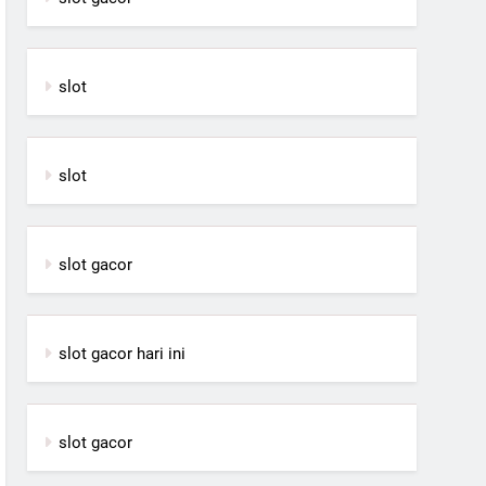
slot
slot
slot gacor
slot gacor hari ini
slot gacor