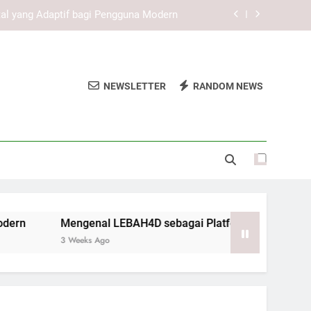
al yang Adaptif bagi Pengguna Modern
al yang Adaptif bagi Pengguna Modern
 untuk Penggunaan yang Lebih Terarah
NEWSLETTER
RANDOM NEWS
rma Browser saat Mengakses LEBAH4D
deling NV
nan Profesional Untuk Hasil Maksimal.
al yang Adaptif bagi Pengguna Modern
al yang Adaptif bagi Pengguna Modern
 untuk Penggunaan yang Lebih Terarah
Mengenal LEBAH4D sebagai Platform Digital yang Adaptif ba
3 Weeks Ago