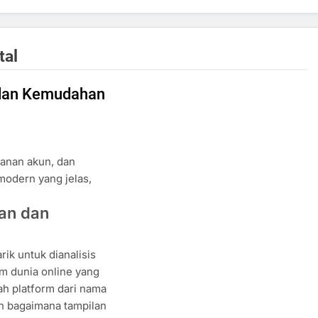
tal
n dan Kemudahan
amanan akun, dan
odern yang jelas,
an dan
ik untuk dianalisis
m dunia online yang
ah platform dari nama
an bagaimana tampilan