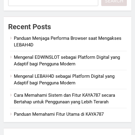
SEARCH
Recent Posts
Panduan Menjaga Performa Browser saat Mengakses
LEBAH4D
Mengenal EDWINSLOT sebagai Platform Digital yang
Adaptif bagi Pengguna Modern
Mengenal LEBAH4D sebagai Platform Digital yang
Adaptif bagi Pengguna Modern
Cara Memahami Sistem dan Fitur KAYA787 secara
Bertahap untuk Penggunaan yang Lebih Terarah
Panduan Memahami Fitur Utama di KAYA787