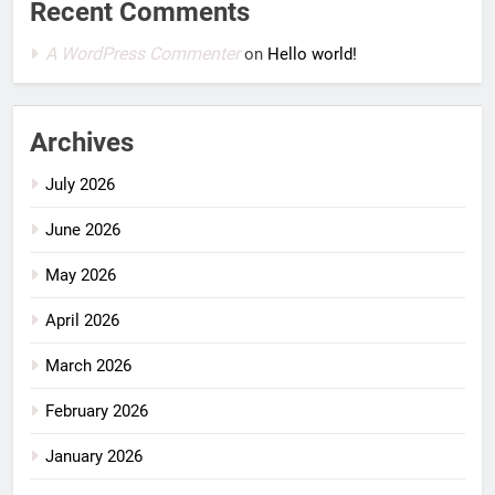
Recent Comments
A WordPress Commenter
on
Hello world!
Archives
July 2026
June 2026
May 2026
April 2026
March 2026
February 2026
January 2026