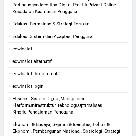
Perlindungan Identitas Digital Praktik Privasi Online
Kesadaran Keamanan Pengguna
Edukasi Permainan & Strategi Terukur
Edukasi Sistem dan Adaptasi Pengguna
edwinslot
edwinslot alternatif
edwinslot link alternatif
edwinslot login
Efisiensi Sistem Digital,Manajemen
Platform,Infrastruktur Teknologi,Optimalisasi
Kinerja,Pengalaman Pengguna
Ekonomi & Budaya, Sejarah & Identitas, Politik &
Ekonomi, Pembangunan Nasional, Sosiologi, Strategi