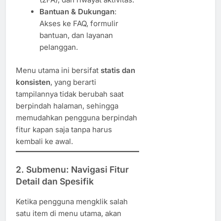
Bantuan & Dukungan
:
Akses ke FAQ, formulir
bantuan, dan layanan
pelanggan.
Menu utama ini bersifat
statis dan
konsisten
, yang berarti
tampilannya tidak berubah saat
berpindah halaman, sehingga
memudahkan pengguna berpindah
fitur kapan saja tanpa harus
kembali ke awal.
2. Submenu: Navigasi Fitur
Detail dan Spesifik
Ketika pengguna mengklik salah
satu item di menu utama, akan