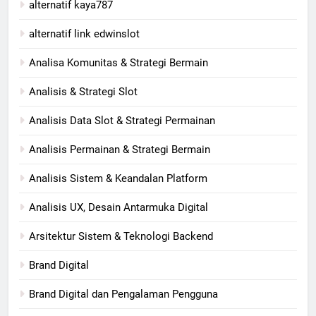
alternatif kaya787
alternatif link edwinslot
Analisa Komunitas & Strategi Bermain
Analisis & Strategi Slot
Analisis Data Slot & Strategi Permainan
Analisis Permainan & Strategi Bermain
Analisis Sistem & Keandalan Platform
Analisis UX, Desain Antarmuka Digital
Arsitektur Sistem & Teknologi Backend
Brand Digital
Brand Digital dan Pengalaman Pengguna