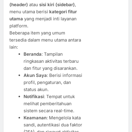
(header)
atau
sisi kiri (sidebar)
,
menu utama berisi
kategori fitur
utama
yang menjadi inti layanan
platform.
Beberapa item yang umum
tersedia dalam menu utama antara
lain:
Beranda
: Tampilan
ringkasan aktivitas terbaru
dan fitur yang disarankan.
Akun Saya
: Berisi informasi
profil, pengaturan, dan
status akun.
Notifikasi
: Tempat untuk
melihat pemberitahuan
sistem secara real-time.
Keamanan
: Mengelola kata
sandi, autentikasi dua faktor
(2FA), dan riwayat aktivitas.