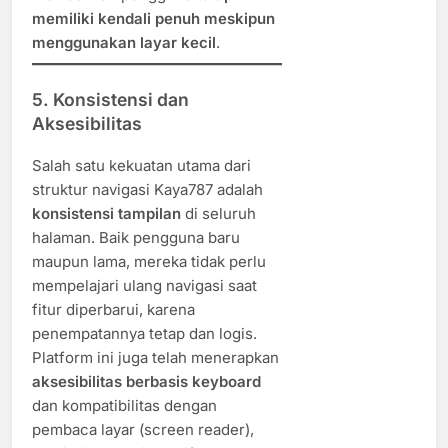
memiliki kendali penuh meskipun
menggunakan layar kecil
.
5. Konsistensi dan
Aksesibilitas
Salah satu kekuatan utama dari
struktur navigasi Kaya787 adalah
konsistensi tampilan
di seluruh
halaman. Baik pengguna baru
maupun lama, mereka tidak perlu
mempelajari ulang navigasi saat
fitur diperbarui, karena
penempatannya tetap dan logis.
Platform ini juga telah menerapkan
aksesibilitas berbasis keyboard
dan kompatibilitas dengan
pembaca layar (screen reader),