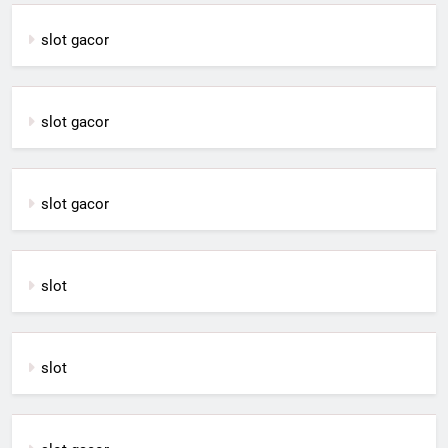
slot gacor
slot gacor
slot gacor
slot
slot