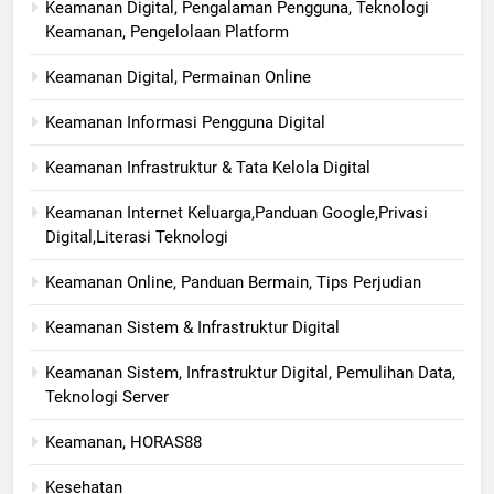
Keamanan Digital, Pengalaman Pengguna, Teknologi
Keamanan, Pengelolaan Platform
Keamanan Digital, Permainan Online
Keamanan Informasi Pengguna Digital
Keamanan Infrastruktur & Tata Kelola Digital
Keamanan Internet Keluarga,Panduan Google,Privasi
Digital,Literasi Teknologi
Keamanan Online, Panduan Bermain, Tips Perjudian
Keamanan Sistem & Infrastruktur Digital
Keamanan Sistem, Infrastruktur Digital, Pemulihan Data,
Teknologi Server
Keamanan, HORAS88
Kesehatan