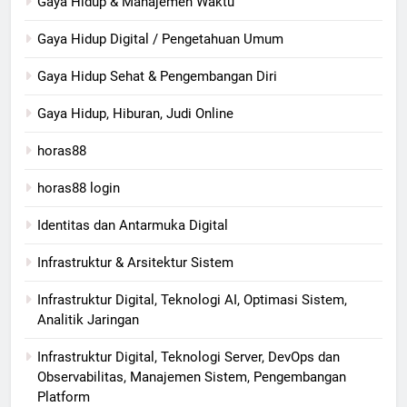
Gaya Hidup & Manajemen Waktu
Gaya Hidup Digital / Pengetahuan Umum
Gaya Hidup Sehat & Pengembangan Diri
Gaya Hidup, Hiburan, Judi Online
horas88
horas88 login
Identitas dan Antarmuka Digital
Infrastruktur & Arsitektur Sistem
Infrastruktur Digital, Teknologi AI, Optimasi Sistem,
Analitik Jaringan
Infrastruktur Digital, Teknologi Server, DevOps dan
Observabilitas, Manajemen Sistem, Pengembangan
Platform