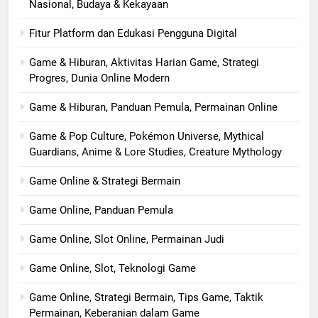
Nasional, Budaya & Kekayaan
Fitur Platform dan Edukasi Pengguna Digital
Game & Hiburan, Aktivitas Harian Game, Strategi
Progres, Dunia Online Modern
Game & Hiburan, Panduan Pemula, Permainan Online
Game & Pop Culture, Pokémon Universe, Mythical
Guardians, Anime & Lore Studies, Creature Mythology
Game Online & Strategi Bermain
Game Online, Panduan Pemula
Game Online, Slot Online, Permainan Judi
Game Online, Slot, Teknologi Game
Game Online, Strategi Bermain, Tips Game, Taktik
Permainan, Keberanian dalam Game