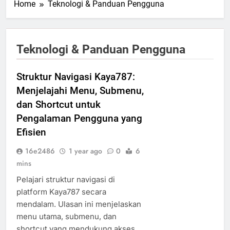
Home
Teknologi & Panduan Pengguna
Teknologi & Panduan Pengguna
Struktur Navigasi Kaya787:
Menjelajahi Menu, Submenu,
dan Shortcut untuk
Pengalaman Pengguna yang
Efisien
16e2486
1 year ago
0
6
mins
Pelajari struktur navigasi di
platform Kaya787 secara
mendalam. Ulasan ini menjelaskan
menu utama, submenu, dan
shortcut yang mendukung akses