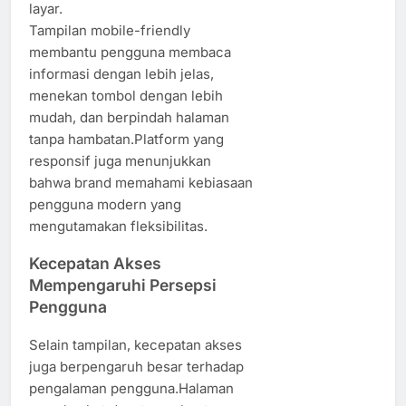
layar.
Tampilan mobile-friendly
membantu pengguna membaca
informasi dengan lebih jelas,
menekan tombol dengan lebih
mudah, dan berpindah halaman
tanpa hambatan.Platform yang
responsif juga menunjukkan
bahwa brand memahami kebiasaan
pengguna modern yang
mengutamakan fleksibilitas.
Kecepatan Akses
Mempengaruhi Persepsi
Pengguna
Selain tampilan, kecepatan akses
juga berpengaruh besar terhadap
pengalaman pengguna.Halaman