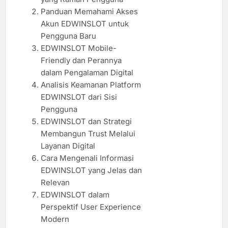
Panduan Memahami Akses
Akun EDWINSLOT untuk
Pengguna Baru
EDWINSLOT Mobile-
Friendly dan Perannya
dalam Pengalaman Digital
Analisis Keamanan Platform
EDWINSLOT dari Sisi
Pengguna
EDWINSLOT dan Strategi
Membangun Trust Melalui
Layanan Digital
Cara Mengenali Informasi
EDWINSLOT yang Jelas dan
Relevan
EDWINSLOT dalam
Perspektif User Experience
Modern