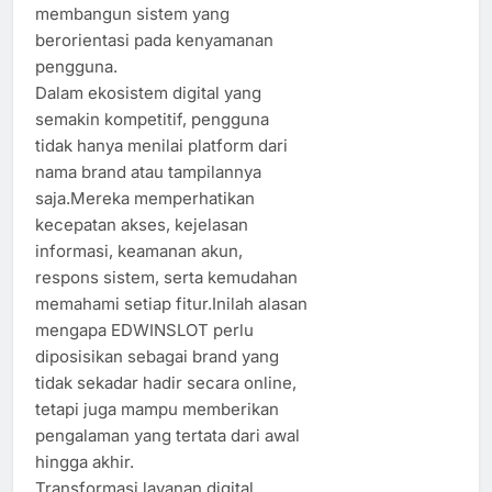
membangun sistem yang
berorientasi pada kenyamanan
pengguna.
Dalam ekosistem digital yang
semakin kompetitif, pengguna
tidak hanya menilai platform dari
nama brand atau tampilannya
saja.Mereka memperhatikan
kecepatan akses, kejelasan
informasi, keamanan akun,
respons sistem, serta kemudahan
memahami setiap fitur.Inilah alasan
mengapa EDWINSLOT perlu
diposisikan sebagai brand yang
tidak sekadar hadir secara online,
tetapi juga mampu memberikan
pengalaman yang tertata dari awal
hingga akhir.
Transformasi layanan digital