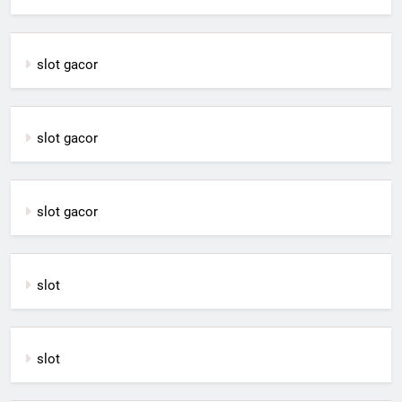
slot gacor
slot gacor
slot gacor
slot
slot