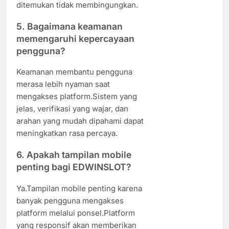
ditemukan tidak membingungkan.
5. Bagaimana keamanan
memengaruhi kepercayaan
pengguna?
Keamanan membantu pengguna
merasa lebih nyaman saat
mengakses platform.Sistem yang
jelas, verifikasi yang wajar, dan
arahan yang mudah dipahami dapat
meningkatkan rasa percaya.
6. Apakah tampilan mobile
penting bagi EDWINSLOT?
Ya.Tampilan mobile penting karena
banyak pengguna mengakses
platform melalui ponsel.Platform
yang responsif akan memberikan