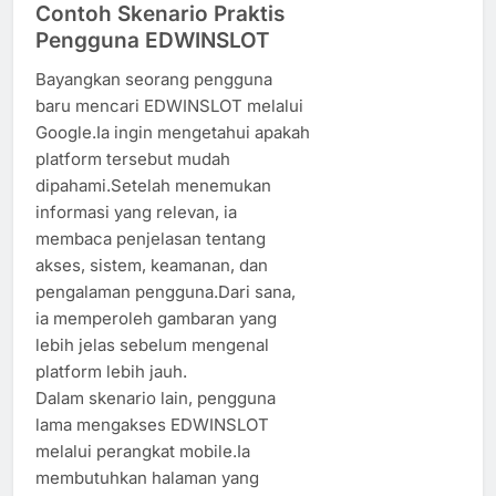
Contoh Skenario Praktis
Pengguna EDWINSLOT
Bayangkan seorang pengguna
baru mencari EDWINSLOT melalui
Google.Ia ingin mengetahui apakah
platform tersebut mudah
dipahami.Setelah menemukan
informasi yang relevan, ia
membaca penjelasan tentang
akses, sistem, keamanan, dan
pengalaman pengguna.Dari sana,
ia memperoleh gambaran yang
lebih jelas sebelum mengenal
platform lebih jauh.
Dalam skenario lain, pengguna
lama mengakses EDWINSLOT
melalui perangkat mobile.Ia
membutuhkan halaman yang