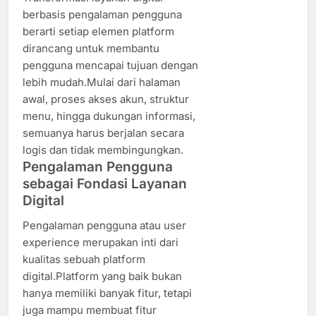
berbasis pengalaman pengguna
berarti setiap elemen platform
dirancang untuk membantu
pengguna mencapai tujuan dengan
lebih mudah.Mulai dari halaman
awal, proses akses akun, struktur
menu, hingga dukungan informasi,
semuanya harus berjalan secara
logis dan tidak membingungkan.
Pengalaman Pengguna
sebagai Fondasi Layanan
Digital
Pengalaman pengguna atau user
experience merupakan inti dari
kualitas sebuah platform
digital.Platform yang baik bukan
hanya memiliki banyak fitur, tetapi
juga mampu membuat fitur