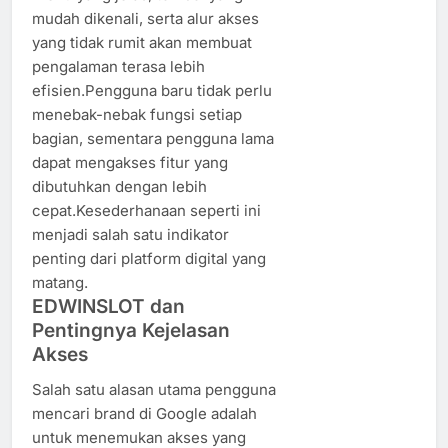
mudah dikenali, serta alur akses
yang tidak rumit akan membuat
pengalaman terasa lebih
efisien.Pengguna baru tidak perlu
menebak-nebak fungsi setiap
bagian, sementara pengguna lama
dapat mengakses fitur yang
dibutuhkan dengan lebih
cepat.Kesederhanaan seperti ini
menjadi salah satu indikator
penting dari platform digital yang
matang.
EDWINSLOT dan
Pentingnya Kejelasan
Akses
Salah satu alasan utama pengguna
mencari brand di Google adalah
untuk menemukan akses yang