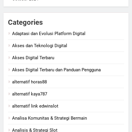
Categories
Adaptasi dan Evolusi Platform Digital
Akses dan Teknologi Digital
Akses Digital Terbaru
Akses Digital Terbaru dan Panduan Pengguna
alternatif horas88
alternatif kaya787
alternatif link edwinslot
Analisa Komunitas & Strategi Bermain
Analisis & Strategi Slot