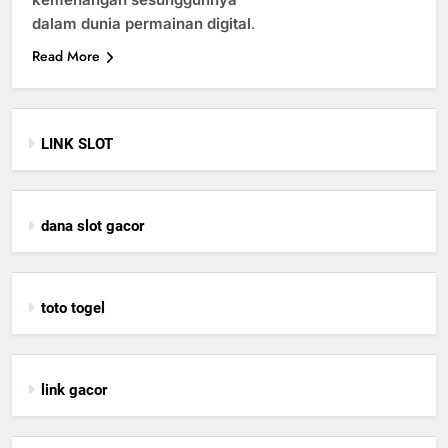
dalam dunia permainan digital
.
Read More
LINK SLOT
dana slot gacor
toto togel
link gacor