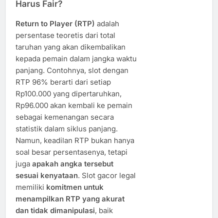
Harus Fair?
Return to Player (RTP)
adalah
persentase teoretis dari total
taruhan yang akan dikembalikan
kepada pemain dalam jangka waktu
panjang. Contohnya, slot dengan
RTP 96% berarti dari setiap
Rp100.000 yang dipertaruhkan,
Rp96.000 akan kembali ke pemain
sebagai kemenangan secara
statistik dalam siklus panjang.
Namun, keadilan RTP bukan hanya
soal besar persentasenya, tetapi
juga
apakah angka tersebut
sesuai kenyataan
. Slot gacor legal
memiliki
komitmen untuk
menampilkan RTP yang akurat
dan tidak dimanipulasi
, baik