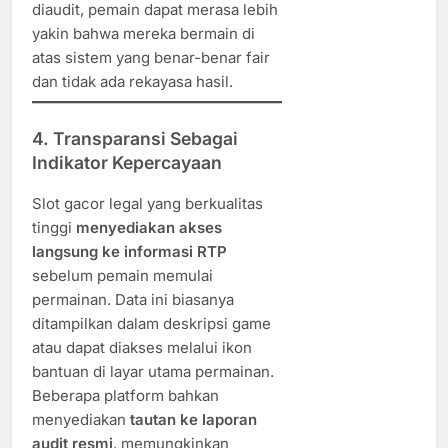
diaudit, pemain dapat merasa lebih
yakin bahwa mereka bermain di
atas sistem yang benar-benar fair
dan tidak ada rekayasa hasil.
4. Transparansi Sebagai
Indikator Kepercayaan
Slot gacor legal yang berkualitas
tinggi
menyediakan akses
langsung ke informasi RTP
sebelum pemain memulai
permainan. Data ini biasanya
ditampilkan dalam deskripsi game
atau dapat diakses melalui ikon
bantuan di layar utama permainan.
Beberapa platform bahkan
menyediakan
tautan ke laporan
audit resmi
, memungkinkan