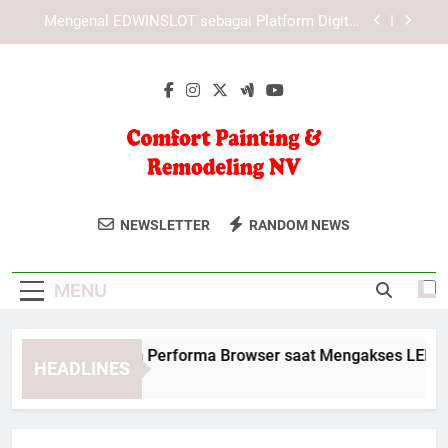
Skip
Mengenal LEBAH4D sebagai Platform Digital
to
yang Adaptif bagi Pengguna Modern
content
Cara Memahami Sistem dan Fitur KAYA787
secara Bertahap untuk Penggunaan yang Lebih
Terarah
Panduan Menjaga Performa Browser saat
Mengakses LEBAH4D
Mengenal EDWINSLOT sebagai Platform Digital
yang Adaptif bagi Pengguna Modern
Comfort Painting
Mengenal LEBAH4D sebagai Platform Digital
Renovasi Rumah Anda Dengan Comfort
yang Adaptif bagi Pengguna Modern
NEWSLETTER
RANDOM NEWS
& Remodeling
Painting And Remodeling NV. Layanan
Cara Memahami Sistem dan Fitur KAYA787
secara Bertahap untuk Penggunaan yang Lebih
Profesional Untuk Hasil Maksimal.
Terarah
NV
MENU
nduan Menjaga Performa Browser saat Mengakses LEBAH4D
HEADLINES
Weeks Ago