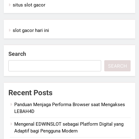
situs slot gacor
slot gacor hari ini
Search
SEARCH
Recent Posts
Panduan Menjaga Performa Browser saat Mengakses
LEBAH4D
Mengenal EDWINSLOT sebagai Platform Digital yang
Adaptif bagi Pengguna Modern