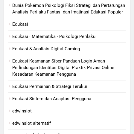
Dunia Pokémon Psikologi Fiksi Strategi dan Pertarungan
Analisis Perilaku Fantasi dan Imajinasi Edukasi Populer
Edukasi
Edukasi · Matematika · Psikologi Perilaku
Edukasi & Analisis Digital Gaming
Edukasi Keamanan Siber Panduan Login Aman
Perlindungan Identitas Digital Praktik Privasi Online
Kesadaran Keamanan Pengguna
Edukasi Permainan & Strategi Terukur
Edukasi Sistem dan Adaptasi Pengguna
edwinslot
edwinslot alternatif