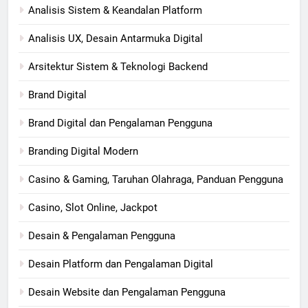
Analisis Sistem & Keandalan Platform
Analisis UX, Desain Antarmuka Digital
Arsitektur Sistem & Teknologi Backend
Brand Digital
Brand Digital dan Pengalaman Pengguna
Branding Digital Modern
Casino & Gaming, Taruhan Olahraga, Panduan Pengguna
Casino, Slot Online, Jackpot
Desain & Pengalaman Pengguna
Desain Platform dan Pengalaman Digital
Desain Website dan Pengalaman Pengguna