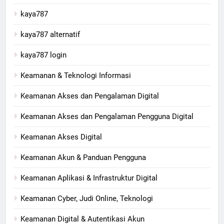
kaya787
kaya787 alternatif
kaya787 login
Keamanan & Teknologi Informasi
Keamanan Akses dan Pengalaman Digital
Keamanan Akses dan Pengalaman Pengguna Digital
Keamanan Akses Digital
Keamanan Akun & Panduan Pengguna
Keamanan Aplikasi & Infrastruktur Digital
Keamanan Cyber, Judi Online, Teknologi
Keamanan Digital & Autentikasi Akun