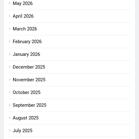
May 2026
April 2026
March 2026
February 2026
January 2026
December 2025
November 2025
October 2025
September 2025
August 2025
July 2025