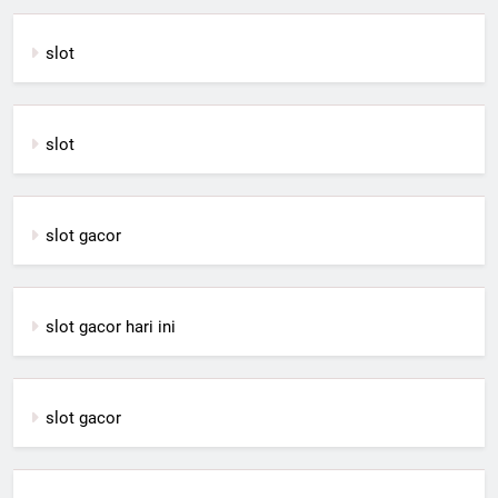
slot
slot
slot gacor
slot gacor hari ini
slot gacor