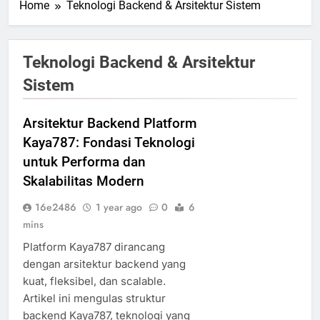
Home
Teknologi Backend & Arsitektur Sistem
Teknologi Backend & Arsitektur
Sistem
Arsitektur Backend Platform
Kaya787: Fondasi Teknologi
untuk Performa dan
Skalabilitas Modern
16e2486
1 year ago
0
6
mins
Platform Kaya787 dirancang
dengan arsitektur backend yang
kuat, fleksibel, dan scalable.
Artikel ini mengulas struktur
backend Kaya787, teknologi yang