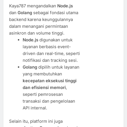
Kaya787 mengandalkan
Node.js
dan
Golang
sebagai fondasi utama
backend karena keunggulannya
dalam menangani permintaan
asinkron dan volume tinggi.
Node.js
digunakan untuk
layanan berbasis event-
driven dan real-time, seperti
notifikasi dan tracking sesi.
Golang
dipilih untuk layanan
yang membutuhkan
kecepatan eksekusi tinggi
dan efisiensi memori
,
seperti pemrosesan
transaksi dan pengelolaan
API internal.
Selain itu, platform ini juga