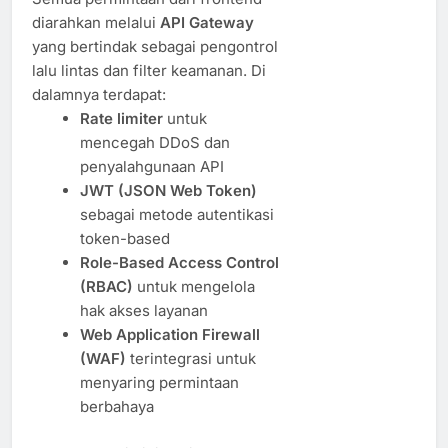
diarahkan melalui
API Gateway
yang bertindak sebagai pengontrol
lalu lintas dan filter keamanan. Di
dalamnya terdapat:
Rate limiter
untuk
mencegah DDoS dan
penyalahgunaan API
JWT (JSON Web Token)
sebagai metode autentikasi
token-based
Role-Based Access Control
(RBAC)
untuk mengelola
hak akses layanan
Web Application Firewall
(WAF)
terintegrasi untuk
menyaring permintaan
berbahaya