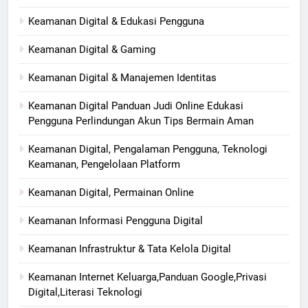
Keamanan Digital & Edukasi Pengguna
Keamanan Digital & Gaming
Keamanan Digital & Manajemen Identitas
Keamanan Digital Panduan Judi Online Edukasi
Pengguna Perlindungan Akun Tips Bermain Aman
Keamanan Digital, Pengalaman Pengguna, Teknologi
Keamanan, Pengelolaan Platform
Keamanan Digital, Permainan Online
Keamanan Informasi Pengguna Digital
Keamanan Infrastruktur & Tata Kelola Digital
Keamanan Internet Keluarga,Panduan Google,Privasi
Digital,Literasi Teknologi