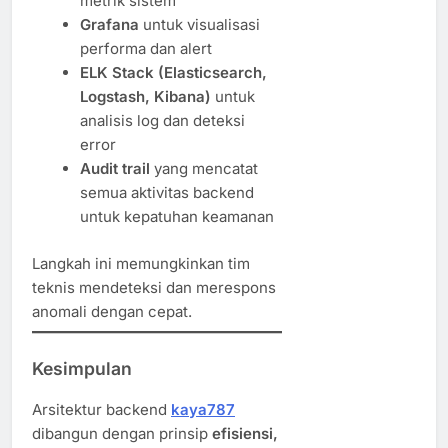
metrik sistem
Grafana
untuk visualisasi
performa dan alert
ELK Stack (Elasticsearch,
Logstash, Kibana)
untuk
analisis log dan deteksi
error
Audit trail
yang mencatat
semua aktivitas backend
untuk kepatuhan keamanan
Langkah ini memungkinkan tim
teknis mendeteksi dan merespons
anomali dengan cepat.
Kesimpulan
Arsitektur backend
kaya787
dibangun dengan prinsip
efisiensi,