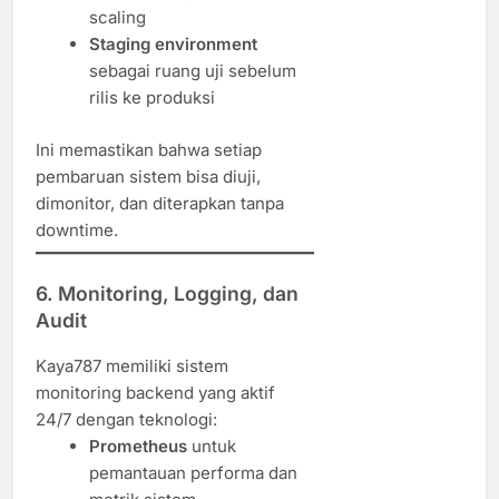
scaling
Staging environment
sebagai ruang uji sebelum
rilis ke produksi
Ini memastikan bahwa setiap
pembaruan sistem bisa diuji,
dimonitor, dan diterapkan tanpa
downtime.
6. Monitoring, Logging, dan
Audit
Kaya787 memiliki sistem
monitoring backend yang aktif
24/7 dengan teknologi:
Prometheus
untuk
pemantauan performa dan