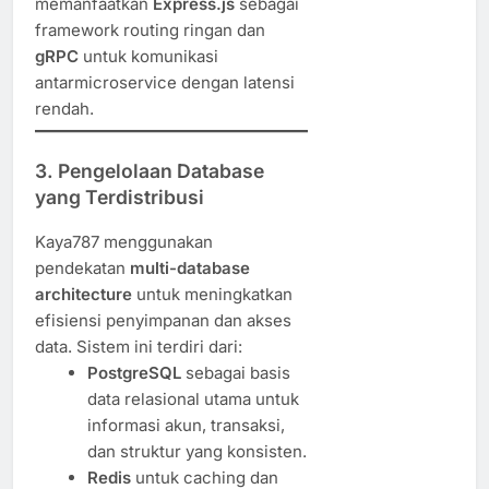
memanfaatkan
Express.js
sebagai
framework routing ringan dan
gRPC
untuk komunikasi
antarmicroservice dengan latensi
rendah.
3. Pengelolaan Database
yang Terdistribusi
Kaya787 menggunakan
pendekatan
multi-database
architecture
untuk meningkatkan
efisiensi penyimpanan dan akses
data. Sistem ini terdiri dari:
PostgreSQL
sebagai basis
data relasional utama untuk
informasi akun, transaksi,
dan struktur yang konsisten.
Redis
untuk caching dan