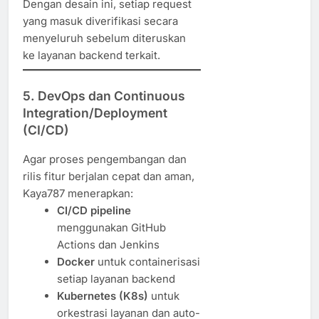
Dengan desain ini, setiap request
yang masuk diverifikasi secara
menyeluruh sebelum diteruskan
ke layanan backend terkait.
5. DevOps dan Continuous
Integration/Deployment
(CI/CD)
Agar proses pengembangan dan
rilis fitur berjalan cepat dan aman,
Kaya787 menerapkan:
CI/CD pipeline
menggunakan GitHub
Actions dan Jenkins
Docker
untuk containerisasi
setiap layanan backend
Kubernetes (K8s)
untuk
orkestrasi layanan dan auto-