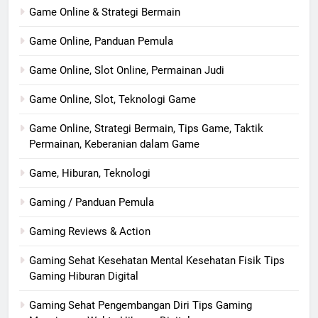
Game Online & Strategi Bermain
Game Online, Panduan Pemula
Game Online, Slot Online, Permainan Judi
Game Online, Slot, Teknologi Game
Game Online, Strategi Bermain, Tips Game, Taktik
Permainan, Keberanian dalam Game
Game, Hiburan, Teknologi
Gaming / Panduan Pemula
Gaming Reviews & Action
Gaming Sehat Kesehatan Mental Kesehatan Fisik Tips
Gaming Hiburan Digital
Gaming Sehat Pengembangan Diri Tips Gaming