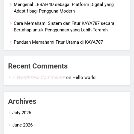
Mengenal LEBAH4D sebagai Platform Digital yang
Adaptif bagi Pengguna Modern
Cara Memahami Sistem dan Fitur KAYA787 secara
Bertahap untuk Penggunaan yang Lebih Terarah
Panduan Memahami Fitur Utama di KAYA787
Recent Comments
A WordPress Commenter
on
Hello world!
Archives
July 2026
June 2026