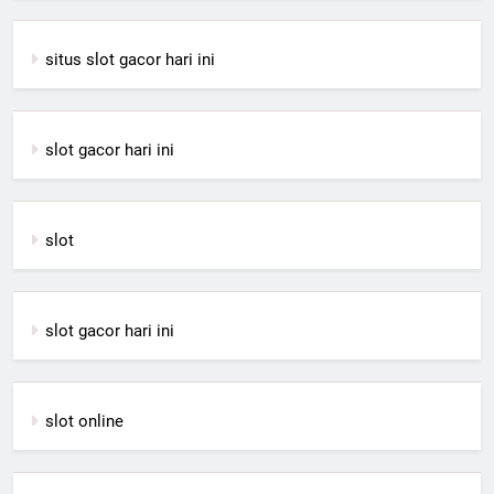
situs slot gacor hari ini
slot gacor hari ini
slot
slot gacor hari ini
slot online