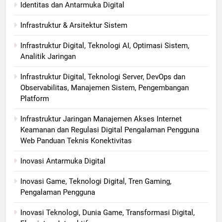
Identitas dan Antarmuka Digital
Infrastruktur & Arsitektur Sistem
Infrastruktur Digital, Teknologi AI, Optimasi Sistem,
Analitik Jaringan
Infrastruktur Digital, Teknologi Server, DevOps dan
Observabilitas, Manajemen Sistem, Pengembangan
Platform
Infrastruktur Jaringan Manajemen Akses Internet
Keamanan dan Regulasi Digital Pengalaman Pengguna
Web Panduan Teknis Konektivitas
Inovasi Antarmuka Digital
Inovasi Game, Teknologi Digital, Tren Gaming,
Pengalaman Pengguna
Inovasi Teknologi, Dunia Game, Transformasi Digital,