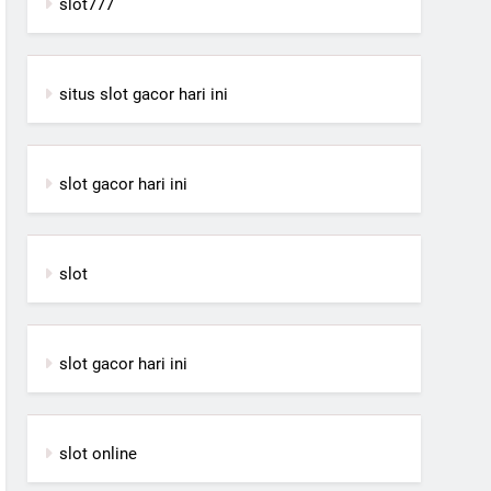
slot777
situs slot gacor hari ini
slot gacor hari ini
slot
slot gacor hari ini
slot online