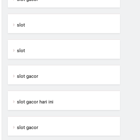
slot
slot
slot gacor
slot gacor hari ini
slot gacor