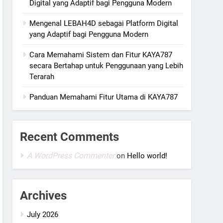
Digital yang Adaptif bagi Pengguna Modern
Mengenal LEBAH4D sebagai Platform Digital
yang Adaptif bagi Pengguna Modern
Cara Memahami Sistem dan Fitur KAYA787
secara Bertahap untuk Penggunaan yang Lebih
Terarah
Panduan Memahami Fitur Utama di KAYA787
Recent Comments
A WordPress Commenter
on
Hello world!
Archives
July 2026