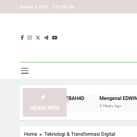
Skip
August 8, 2026
7:27:07 AM
to
content
Com
Renovasi 
 saat Mengakses LEBAH4D
Mengenal EDWINSLOT sebagai
3 Weeks Ago
HEADLINES
Home
Teknologi & Transformasi Digital