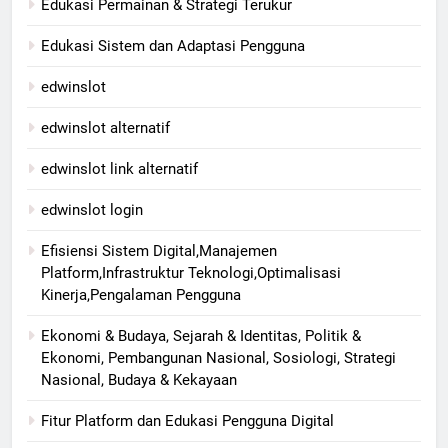
Edukasi Permainan & Strategi Terukur
Edukasi Sistem dan Adaptasi Pengguna
edwinslot
edwinslot alternatif
edwinslot link alternatif
edwinslot login
Efisiensi Sistem Digital,Manajemen
Platform,Infrastruktur Teknologi,Optimalisasi
Kinerja,Pengalaman Pengguna
Ekonomi & Budaya, Sejarah & Identitas, Politik &
Ekonomi, Pembangunan Nasional, Sosiologi, Strategi
Nasional, Budaya & Kekayaan
Fitur Platform dan Edukasi Pengguna Digital