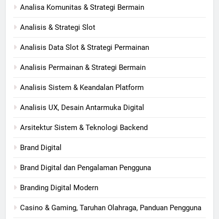
Analisa Komunitas & Strategi Bermain
Analisis & Strategi Slot
Analisis Data Slot & Strategi Permainan
Analisis Permainan & Strategi Bermain
Analisis Sistem & Keandalan Platform
Analisis UX, Desain Antarmuka Digital
Arsitektur Sistem & Teknologi Backend
Brand Digital
Brand Digital dan Pengalaman Pengguna
Branding Digital Modern
Casino & Gaming, Taruhan Olahraga, Panduan Pengguna