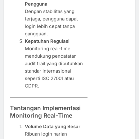
Pengguna
Dengan stabilitas yang
terjaga, pengguna dapat
login lebih cepat tanpa
gangguan.
Kepatuhan Regulasi
Monitoring real-time
mendukung pencatatan
audit trail yang dibutuhkan
standar internasional
seperti ISO 27001 atau
GDPR.
Tantangan Implementasi
Monitoring Real-Time
Volume Data yang Besar
Ribuan login harian