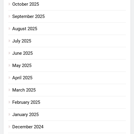
October 2025
September 2025
August 2025
July 2025
June 2025
May 2025
April 2025
March 2025
February 2025
January 2025
December 2024