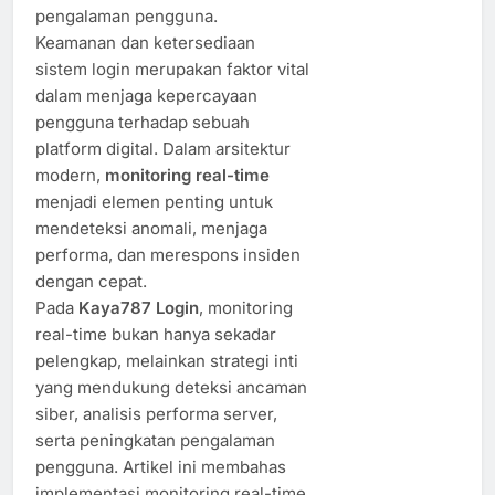
pengalaman pengguna.
Keamanan dan ketersediaan
sistem login merupakan faktor vital
dalam menjaga kepercayaan
pengguna terhadap sebuah
platform digital. Dalam arsitektur
modern,
monitoring real-time
menjadi elemen penting untuk
mendeteksi anomali, menjaga
performa, dan merespons insiden
dengan cepat.
Pada
Kaya787 Login
, monitoring
real-time bukan hanya sekadar
pelengkap, melainkan strategi inti
yang mendukung deteksi ancaman
siber, analisis performa server,
serta peningkatan pengalaman
pengguna. Artikel ini membahas
implementasi monitoring real-time