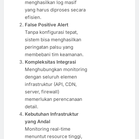
menghasilkan log masif
yang harus diproses secara
efisien.
False Positive Alert
Tanpa konfigurasi tepat,
sistem bisa menghasilkan
peringatan palsu yang
membebani tim keamanan.
Kompleksitas Integrasi
Menghubungkan monitoring
dengan seluruh elemen
infrastruktur (API, CDN,
server, firewall)
memerlukan perencanaan
detail.
Kebutuhan Infrastruktur
yang Andal
Monitoring real-time
menuntut resource tinggi,