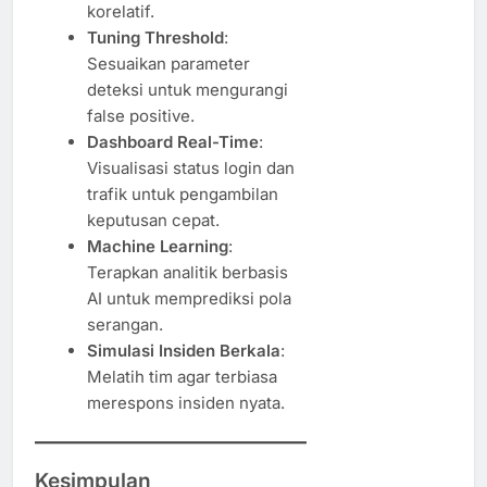
korelatif.
Tuning Threshold
:
Sesuaikan parameter
deteksi untuk mengurangi
false positive.
Dashboard Real-Time
:
Visualisasi status login dan
trafik untuk pengambilan
keputusan cepat.
Machine Learning
:
Terapkan analitik berbasis
AI untuk memprediksi pola
serangan.
Simulasi Insiden Berkala
:
Melatih tim agar terbiasa
merespons insiden nyata.
Kesimpulan