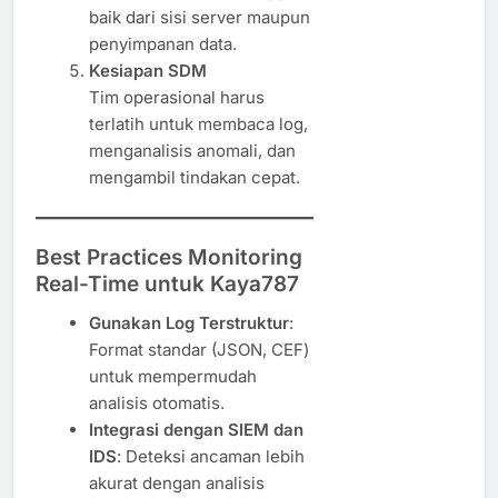
baik dari sisi server maupun
penyimpanan data.
Kesiapan SDM
Tim operasional harus
terlatih untuk membaca log,
menganalisis anomali, dan
mengambil tindakan cepat.
Best Practices Monitoring
Real-Time untuk Kaya787
Gunakan Log Terstruktur
:
Format standar (JSON, CEF)
untuk mempermudah
analisis otomatis.
Integrasi dengan SIEM dan
IDS
: Deteksi ancaman lebih
akurat dengan analisis