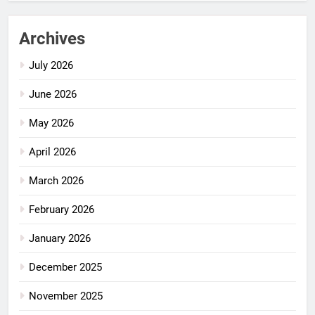
Archives
July 2026
June 2026
May 2026
April 2026
March 2026
February 2026
January 2026
December 2025
November 2025