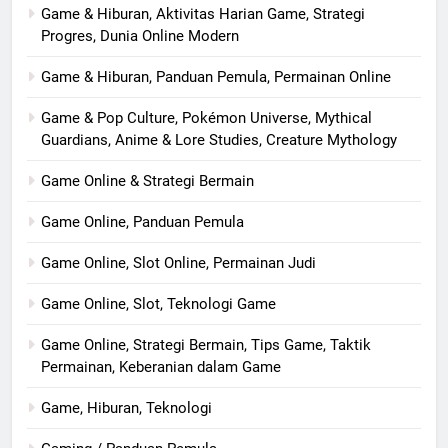
Game & Hiburan, Aktivitas Harian Game, Strategi
Progres, Dunia Online Modern
Game & Hiburan, Panduan Pemula, Permainan Online
Game & Pop Culture, Pokémon Universe, Mythical
Guardians, Anime & Lore Studies, Creature Mythology
Game Online & Strategi Bermain
Game Online, Panduan Pemula
Game Online, Slot Online, Permainan Judi
Game Online, Slot, Teknologi Game
Game Online, Strategi Bermain, Tips Game, Taktik
Permainan, Keberanian dalam Game
Game, Hiburan, Teknologi