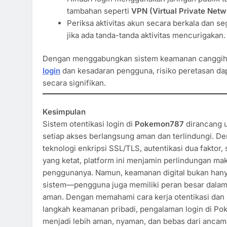
tambahan seperti
VPN (Virtual Private Netw
Periksa aktivitas akun secara berkala dan se
jika ada tanda-tanda aktivitas mencurigakan.
Dengan menggabungkan sistem keamanan canggih
login
dan kesadaran pengguna, risiko peretasan dap
secara signifikan.
Kesimpulan
Sistem otentikasi login di
Pokemon787
dirancang 
setiap akses berlangsung aman dan terlindungi. D
teknologi enkripsi SSL/TLS, autentikasi dua faktor
yang ketat, platform ini menjamin perlindungan ma
penggunanya. Namun, keamanan digital bukan han
sistem—pengguna juga memiliki peran besar dalam
aman. Dengan memahami cara kerja otentikasi dan
langkah keamanan pribadi, pengalaman login di P
menjadi lebih aman, nyaman, dan bebas dari ancama