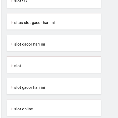
slot777
situs slot gacor hari ini
slot gacor hari ini
slot
slot gacor hari ini
slot online