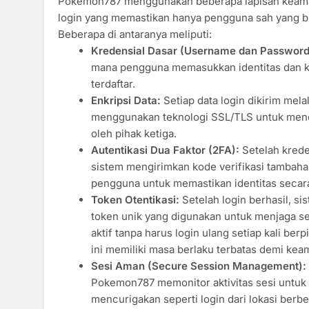
Pokemon787 menggunakan beberapa lapisan keam
login yang memastikan hanya pengguna sah yang b
Beberapa di antaranya meliputi:
Kredensial Dasar (Username dan Password
mana pengguna memasukkan identitas dan ka
terdaftar.
Enkripsi Data:
Setiap data login dikirim mela
menggunakan teknologi SSL/TLS untuk me
oleh pihak ketiga.
Autentikasi Dua Faktor (2FA):
Setelah kreden
sistem mengirimkan kode verifikasi tambaha
pengguna untuk memastikan identitas secar
Token Otentikasi:
Setelah login berhasil, s
token unik yang digunakan untuk menjaga s
aktif tanpa harus login ulang setiap kali be
ini memiliki masa berlaku terbatas demi ke
Sesi Aman (Secure Session Management):
Pokemon787 memonitor aktivitas sesi untuk 
mencurigakan seperti login dari lokasi berb