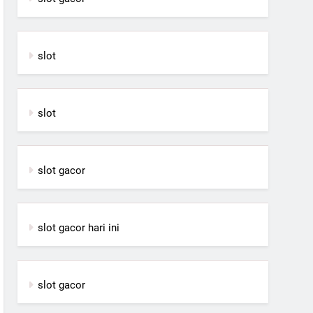
slot
slot
slot gacor
slot gacor hari ini
slot gacor