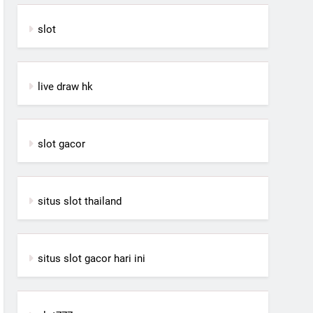
slot
live draw hk
slot gacor
situs slot thailand
situs slot gacor hari ini