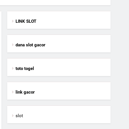
LINK SLOT
dana slot gacor
toto togel
link gacor
slot