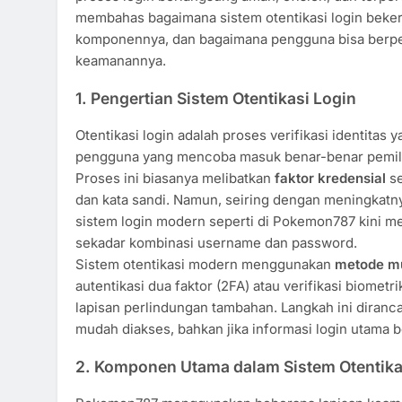
membahas bagaimana sistem otentikasi login bekerj
komponennya, dan bagaimana pengguna bisa berpe
keamanannya.
1. Pengertian Sistem Otentikasi Login
Otentikasi login adalah proses verifikasi identitas
pengguna yang mencoba masuk benar-benar pemili
Proses ini biasanya melibatkan
faktor kredensial
se
dan kata sandi. Namun, seiring dengan meningkatn
sistem login modern seperti di Pokemon787 kini me
sekadar kombinasi username dan password.
Sistem otentikasi modern menggunakan
metode mu
autentikasi dua faktor (2FA) atau verifikasi biomet
lapisan perlindungan tambahan. Langkah ini diranca
mudah diakses, bahkan jika informasi login utama b
2. Komponen Utama dalam Sistem Otentika