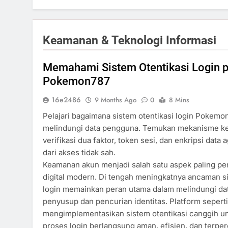
Keamanan & Teknologi Informasi
Memahami Sistem Otentikasi Login 
Pokemon787
16e2486
9 Months Ago
0
8 Mins
Pelajari bagaimana sistem otentikasi login Pokemo
melindungi data pengguna. Temukan mekanisme k
verifikasi dua faktor, token sesi, dan enkripsi data
dari akses tidak sah.
Keamanan akun menjadi salah satu aspek paling pe
digital modern. Di tengah meningkatnya ancaman sib
login memainkan peran utama dalam melindungi da
penyusup dan pencurian identitas. Platform sepert
mengimplementasikan sistem otentikasi canggih u
proses login berlangsung aman, efisien, dan terperc