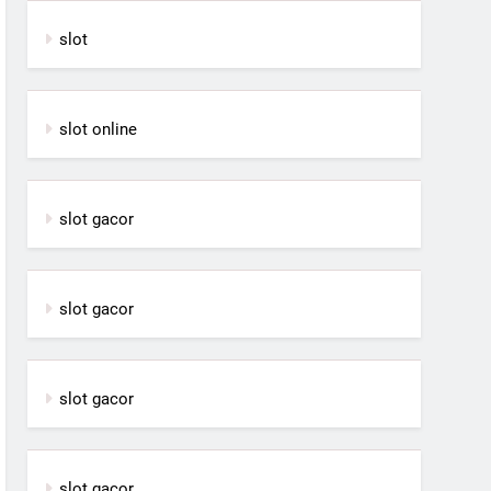
slot
slot online
slot gacor
slot gacor
slot gacor
slot gacor