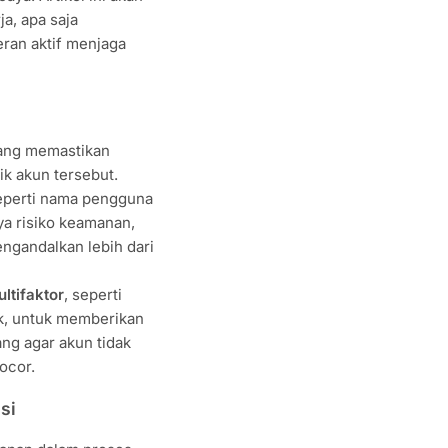
a, apa saja
ran aktif menjaga
 yang memastikan
k akun tersebut.
perti nama pengguna
ya risiko keamanan,
ngandalkan lebih dari
ltifaktor
, seperti
rik, untuk memberikan
ng agar akun tidak
ocor.
si