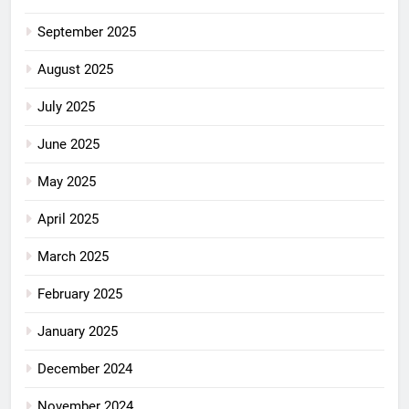
September 2025
August 2025
July 2025
June 2025
May 2025
April 2025
March 2025
February 2025
January 2025
December 2024
November 2024