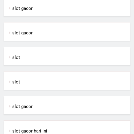
slot gacor
slot gacor
slot
slot
slot gacor
slot gacor hari ini