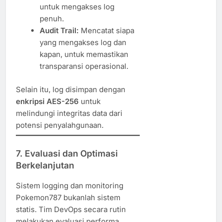
untuk mengakses log
penuh.
Audit Trail:
Mencatat siapa
yang mengakses log dan
kapan, untuk memastikan
transparansi operasional.
Selain itu, log disimpan dengan
enkripsi AES-256
untuk
melindungi integritas data dari
potensi penyalahgunaan.
7. Evaluasi dan Optimasi
Berkelanjutan
Sistem logging dan monitoring
Pokemon787 bukanlah sistem
statis. Tim DevOps secara rutin
melakukan evaluasi performa