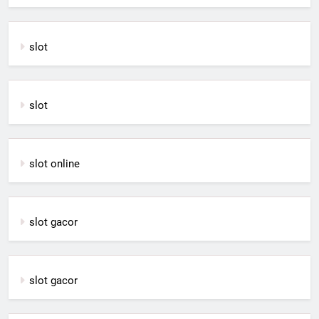
slot
slot
slot online
slot gacor
slot gacor