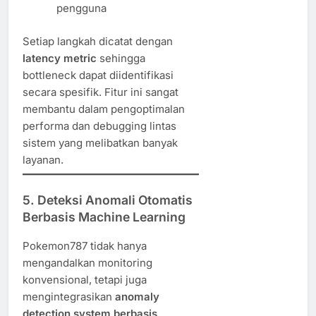
pengguna
Setiap langkah dicatat dengan
latency metric
sehingga
bottleneck dapat diidentifikasi
secara spesifik. Fitur ini sangat
membantu dalam pengoptimalan
performa dan debugging lintas
sistem yang melibatkan banyak
layanan.
5. Deteksi Anomali Otomatis
Berbasis Machine Learning
Pokemon787 tidak hanya
mengandalkan monitoring
konvensional, tetapi juga
mengintegrasikan
anomaly
detection system berbasis