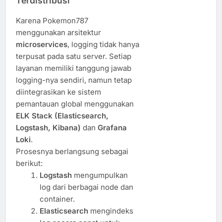
Terdistribusi
Karena Pokemon787
menggunakan arsitektur
microservices
, logging tidak hanya
terpusat pada satu server. Setiap
layanan memiliki tanggung jawab
logging-nya sendiri, namun tetap
diintegrasikan ke sistem
pemantauan global menggunakan
ELK Stack (Elasticsearch,
Logstash, Kibana)
dan
Grafana
Loki
.
Prosesnya berlangsung sebagai
berikut:
Logstash
mengumpulkan
log dari berbagai node dan
container.
Elasticsearch
mengindeks