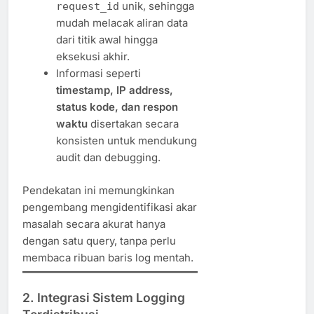
unik, sehingga
request_id
mudah melacak aliran data
dari titik awal hingga
eksekusi akhir.
Informasi seperti
timestamp, IP address,
status kode, dan respon
waktu
disertakan secara
konsisten untuk mendukung
audit dan debugging.
Pendekatan ini memungkinkan
pengembang mengidentifikasi akar
masalah secara akurat hanya
dengan satu query, tanpa perlu
membaca ribuan baris log mentah.
2. Integrasi Sistem Logging