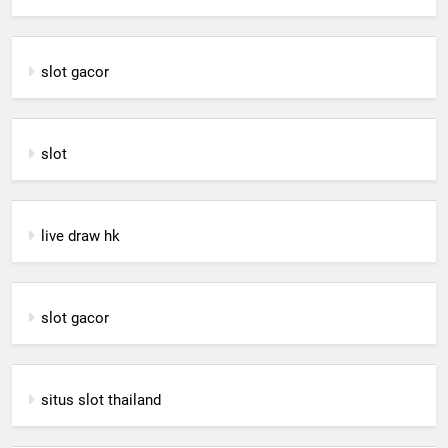
slot gacor
slot
live draw hk
slot gacor
situs slot thailand