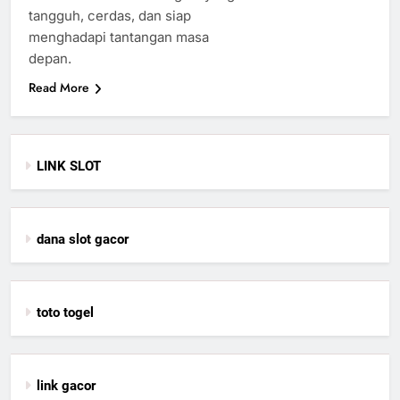
tangguh, cerdas, dan siap
menghadapi tantangan masa
depan.
Read More
LINK SLOT
dana slot gacor
toto togel
link gacor