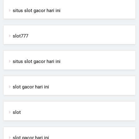
situs slot gacor hari ini
slot777
situs slot gacor hari ini
slot gacor hari ini
slot
slot gacor hari ini