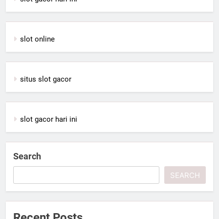
slot online
situs slot gacor
slot gacor hari ini
Search
SEARCH
Recent Posts