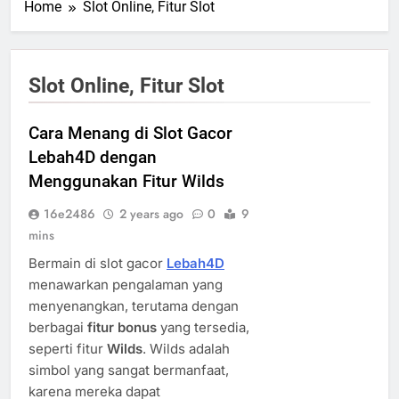
Home
Slot Online, Fitur Slot
Slot Online, Fitur Slot
Cara Menang di Slot Gacor
Lebah4D dengan
Menggunakan Fitur Wilds
16e2486
2 years ago
0
9
mins
Bermain di slot gacor
Lebah4D
menawarkan pengalaman yang
menyenangkan, terutama dengan
berbagai
fitur bonus
yang tersedia,
seperti fitur
Wilds
. Wilds adalah
simbol yang sangat bermanfaat,
karena mereka dapat