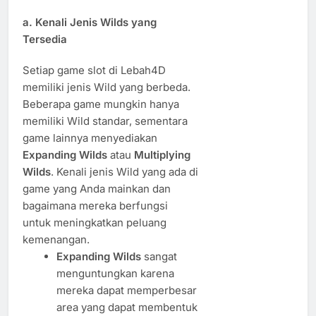
a.
Kenali Jenis Wilds yang
Tersedia
Setiap game slot di Lebah4D
memiliki jenis Wild yang berbeda.
Beberapa game mungkin hanya
memiliki Wild standar, sementara
game lainnya menyediakan
Expanding Wilds
atau
Multiplying
Wilds
. Kenali jenis Wild yang ada di
game yang Anda mainkan dan
bagaimana mereka berfungsi
untuk meningkatkan peluang
kemenangan.
Expanding Wilds
sangat
menguntungkan karena
mereka dapat memperbesar
area yang dapat membentuk