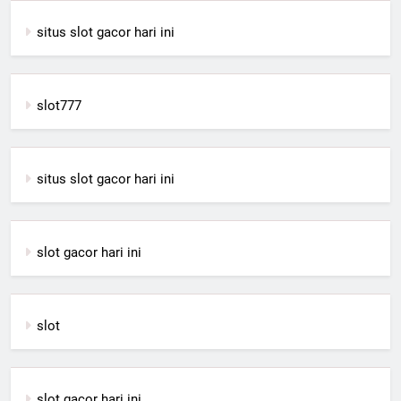
situs slot gacor hari ini
slot777
situs slot gacor hari ini
slot gacor hari ini
slot
slot gacor hari ini