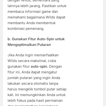
dengan Wilds, sementara yang
lainnya lebih jarang. Pastikan untuk
membaca informasi game dan
memahami bagaimana Wilds dapat
membantu Anda membentuk
kombinasi pemenang.
b.
Gunakan Fitur Auto-Spin untuk
Mengoptimalkan Putaran
Jika Anda ingin memanfaatkan
Wilds secara maksimal, coba
gunakan fitur
auto-spin
. Dengan
fitur ini, Anda dapat mengatur
jumlah putaran yang ingin Anda
lakukan secara otomatis tanpa
harus mengklik tombol putar setiap
kali. Ini memungkinkan Anda untuk
lebih fokus pada hasil permainan