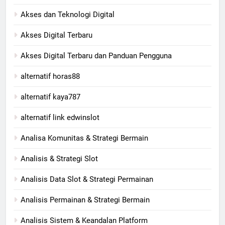
Akses dan Teknologi Digital
Akses Digital Terbaru
Akses Digital Terbaru dan Panduan Pengguna
alternatif horas88
alternatif kaya787
alternatif link edwinslot
Analisa Komunitas & Strategi Bermain
Analisis & Strategi Slot
Analisis Data Slot & Strategi Permainan
Analisis Permainan & Strategi Bermain
Analisis Sistem & Keandalan Platform