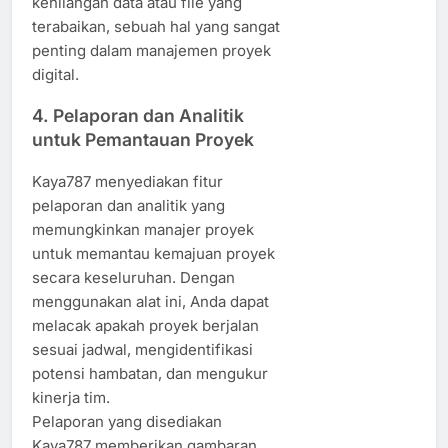
kehilangan data atau file yang
terabaikan, sebuah hal yang sangat
penting dalam manajemen proyek
digital.
4.
Pelaporan dan Analitik
untuk Pemantauan Proyek
Kaya787 menyediakan fitur
pelaporan dan analitik yang
memungkinkan manajer proyek
untuk memantau kemajuan proyek
secara keseluruhan. Dengan
menggunakan alat ini, Anda dapat
melacak apakah proyek berjalan
sesuai jadwal, mengidentifikasi
potensi hambatan, dan mengukur
kinerja tim.
Pelaporan yang disediakan
Kaya787 memberikan gambaran