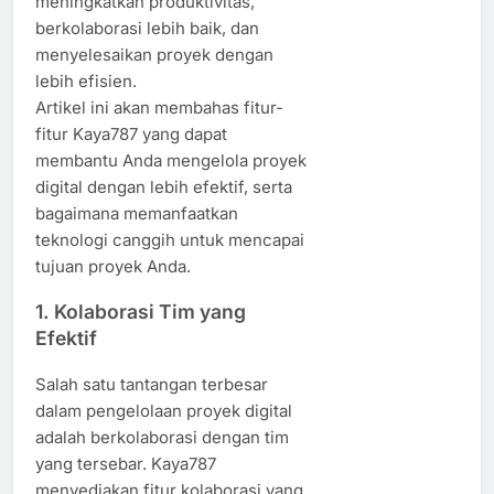
meningkatkan produktivitas,
berkolaborasi lebih baik, dan
menyelesaikan proyek dengan
lebih efisien.
Artikel ini akan membahas fitur-
fitur Kaya787 yang dapat
membantu Anda mengelola proyek
digital dengan lebih efektif, serta
bagaimana memanfaatkan
teknologi canggih untuk mencapai
tujuan proyek Anda.
1.
Kolaborasi Tim yang
Efektif
Salah satu tantangan terbesar
dalam pengelolaan proyek digital
adalah berkolaborasi dengan tim
yang tersebar. Kaya787
menyediakan fitur kolaborasi yang