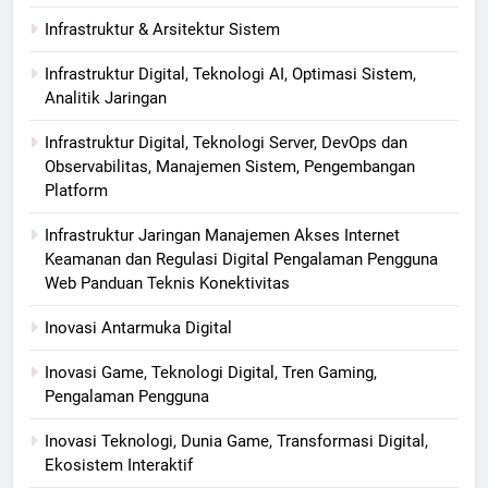
Infrastruktur & Arsitektur Sistem
Infrastruktur Digital, Teknologi AI, Optimasi Sistem,
Analitik Jaringan
Infrastruktur Digital, Teknologi Server, DevOps dan
Observabilitas, Manajemen Sistem, Pengembangan
Platform
Infrastruktur Jaringan Manajemen Akses Internet
Keamanan dan Regulasi Digital Pengalaman Pengguna
Web Panduan Teknis Konektivitas
Inovasi Antarmuka Digital
Inovasi Game, Teknologi Digital, Tren Gaming,
Pengalaman Pengguna
Inovasi Teknologi, Dunia Game, Transformasi Digital,
Ekosistem Interaktif