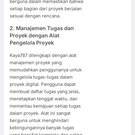
berguna dalam memastikan bahwa
setiap bagian dari proyek berjalan
sesuai dengan rencana.
2.
Manajemen Tugas dan
Proyek dengan Alat
Pengelola Proyek
Kaya787 dilengkapi dengan alat
manajemen proyek yang
memudahkan penggunanya untuk
mengelola tugas-tugas dalam
proyek digital. Pengguna dapat
membuat daftar tugas yang jelas,
menetapkan tenggat waktu, dan
memantau kemajuan setiap tugas
dalam proyek. Alat ini sangat
berguna untuk menghindari
kebingungannya banyak tugas
yang bersifat kompleks dan saling