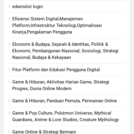
edwinslot login
Efisiensi Sistem Digital,Manajemen
Platform,Infrastruktur Teknologi,Optimalisasi
Kinerja,Pengalaman Pengguna
Ekonomi & Budaya, Sejarah & Identitas, Politik &
Ekonomi, Pembangunan Nasional, Sosiologi, Strategi
Nasional, Budaya & Kekayaan
Fitur Platform dan Edukasi Pengguna Digital
Game & Hiburan, Aktivitas Harian Game, Strategi
Progres, Dunia Online Modern
Game & Hiburan, Panduan Pemula, Permainan Online
Game & Pop Culture, Pokémon Universe, Mythical
Guardians, Anime & Lore Studies, Creature Mythology
Game Online & Strategi Bermain