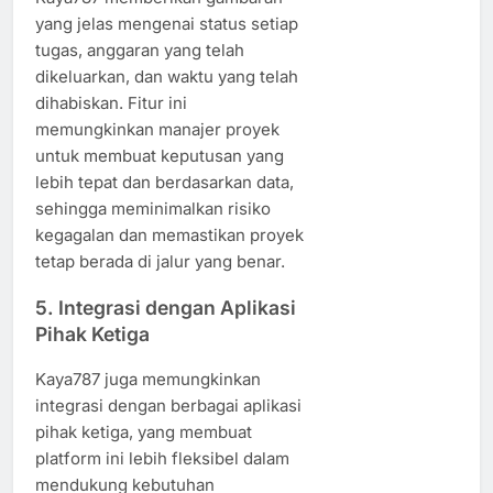
yang jelas mengenai status setiap
tugas, anggaran yang telah
dikeluarkan, dan waktu yang telah
dihabiskan. Fitur ini
memungkinkan manajer proyek
untuk membuat keputusan yang
lebih tepat dan berdasarkan data,
sehingga meminimalkan risiko
kegagalan dan memastikan proyek
tetap berada di jalur yang benar.
5.
Integrasi dengan Aplikasi
Pihak Ketiga
Kaya787 juga memungkinkan
integrasi dengan berbagai aplikasi
pihak ketiga, yang membuat
platform ini lebih fleksibel dalam
mendukung kebutuhan