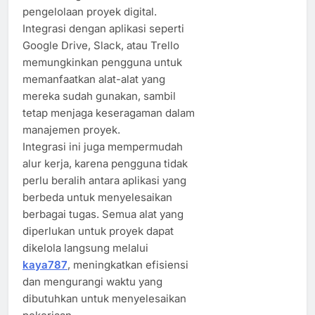
pengelolaan proyek digital.
Integrasi dengan aplikasi seperti
Google Drive, Slack, atau Trello
memungkinkan pengguna untuk
memanfaatkan alat-alat yang
mereka sudah gunakan, sambil
tetap menjaga keseragaman dalam
manajemen proyek.
Integrasi ini juga mempermudah
alur kerja, karena pengguna tidak
perlu beralih antara aplikasi yang
berbeda untuk menyelesaikan
berbagai tugas. Semua alat yang
diperlukan untuk proyek dapat
dikelola langsung melalui
kaya787
, meningkatkan efisiensi
dan mengurangi waktu yang
dibutuhkan untuk menyelesaikan