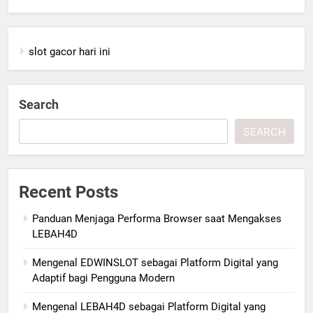
slot gacor hari ini
Search
SEARCH
Recent Posts
Panduan Menjaga Performa Browser saat Mengakses
LEBAH4D
Mengenal EDWINSLOT sebagai Platform Digital yang
Adaptif bagi Pengguna Modern
Mengenal LEBAH4D sebagai Platform Digital yang