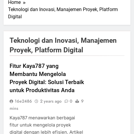
Home
Teknologi dan Inovasi, Manajemen Proyek, Platform
Digital
Teknologi dan Inovasi, Manajemen
Proyek, Platform Digital
Fitur Kaya787 yang
Membantu Mengelola
Proyek Digital: Solusi Terbaik
untuk Produktivitas Anda
16e2486
2 years ago
0
9
mins
Kaya787 menawarkan berbagai
fitur untuk mengelola proyek
digital dengan lebih efisien. Artikel