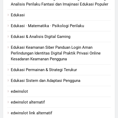
Analisis Perilaku Fantasi dan Imajinasi Edukasi Populer
Edukasi
Edukasi · Matematika · Psikologi Perilaku
Edukasi & Analisis Digital Gaming
Edukasi Keamanan Siber Panduan Login Aman
Perlindungan Identitas Digital Praktik Privasi Online
Kesadaran Keamanan Pengguna
Edukasi Permainan & Strategi Terukur
Edukasi Sistem dan Adaptasi Pengguna
edwinslot
edwinslot alternatif
edwinslot link alternatif