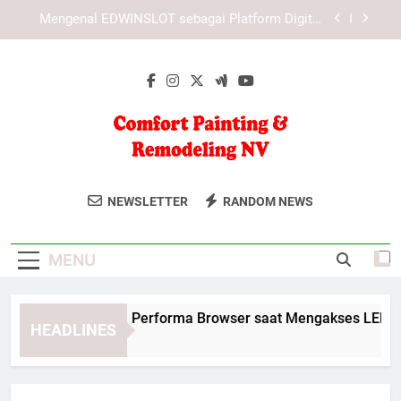
Skip
Mengenal LEBAH4D sebagai Platform Digital
to
yang Adaptif bagi Pengguna Modern
content
Cara Memahami Sistem dan Fitur KAYA787
secara Bertahap untuk Penggunaan yang Lebih
Terarah
Panduan Menjaga Performa Browser saat
Mengakses LEBAH4D
Mengenal EDWINSLOT sebagai Platform Digital
yang Adaptif bagi Pengguna Modern
Comfort Painting
Mengenal LEBAH4D sebagai Platform Digital
Renovasi Rumah Anda Dengan Comfort
yang Adaptif bagi Pengguna Modern
NEWSLETTER
RANDOM NEWS
& Remodeling
Painting And Remodeling NV. Layanan
Cara Memahami Sistem dan Fitur KAYA787
secara Bertahap untuk Penggunaan yang Lebih
Profesional Untuk Hasil Maksimal.
Terarah
NV
MENU
nduan Menjaga Performa Browser saat Mengakses LEBAH4D
HEADLINES
Weeks Ago