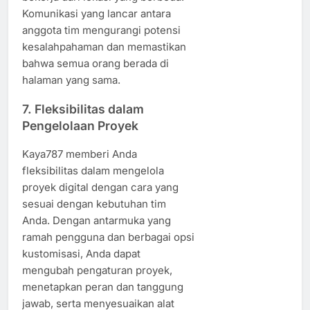
Komunikasi yang lancar antara
anggota tim mengurangi potensi
kesalahpahaman dan memastikan
bahwa semua orang berada di
halaman yang sama.
7.
Fleksibilitas dalam
Pengelolaan Proyek
Kaya787 memberi Anda
fleksibilitas dalam mengelola
proyek digital dengan cara yang
sesuai dengan kebutuhan tim
Anda. Dengan antarmuka yang
ramah pengguna dan berbagai opsi
kustomisasi, Anda dapat
mengubah pengaturan proyek,
menetapkan peran dan tanggung
jawab, serta menyesuaikan alat