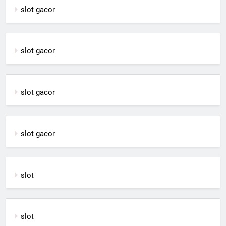
slot gacor
slot gacor
slot gacor
slot gacor
slot
slot