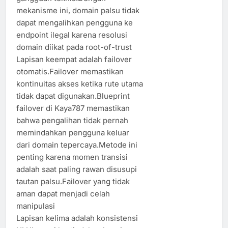
mekanisme ini, domain palsu tidak
dapat mengalihkan pengguna ke
endpoint ilegal karena resolusi
domain diikat pada root-of-trust
Lapisan keempat adalah failover
otomatis.Failover memastikan
kontinuitas akses ketika rute utama
tidak dapat digunakan.Blueprint
failover di Kaya787 memastikan
bahwa pengalihan tidak pernah
memindahkan pengguna keluar
dari domain tepercaya.Metode ini
penting karena momen transisi
adalah saat paling rawan disusupi
tautan palsu.Failover yang tidak
aman dapat menjadi celah
manipulasi
Lapisan kelima adalah konsistensi