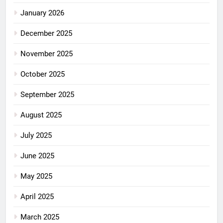
January 2026
December 2025
November 2025
October 2025
September 2025
August 2025
July 2025
June 2025
May 2025
April 2025
March 2025