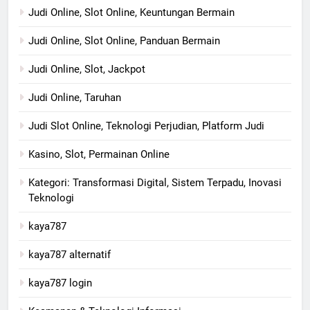
Judi Online, Slot Online, Keuntungan Bermain
Judi Online, Slot Online, Panduan Bermain
Judi Online, Slot, Jackpot
Judi Online, Taruhan
Judi Slot Online, Teknologi Perjudian, Platform Judi
Kasino, Slot, Permainan Online
Kategori: Transformasi Digital, Sistem Terpadu, Inovasi
Teknologi
kaya787
kaya787 alternatif
kaya787 login