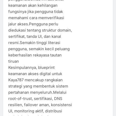
keamanan akan kehilangan
fungsinya jika pengguna tidak
memahami cara memverifikasi
jalur akses.Pengguna perlu
diedukasi tentang struktur domain,
sertifikat, tanda UI, dan kanal
resmi.Semakin tinggi literasi
pengguna, semakin kecil peluang
keberhasilan rekayasa tautan
tiruan
Kesimpulannya, blueprint
keamanan akses digital untuk
Kaya787 mencakup rangkaian
strategi yang membentuk sistem
pertahanan menyeluruh.Melalui
root-of-trust, sertifikasi, DNS
resilien, failover aman, konsistensi
UI, monitoring aktif, distribusi