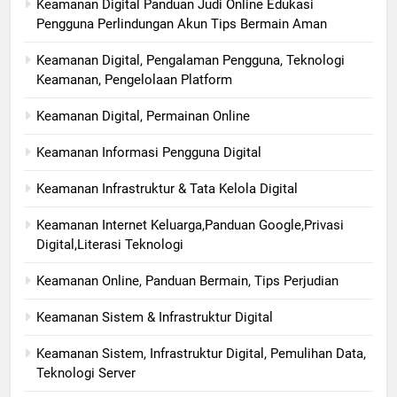
Keamanan Digital Panduan Judi Online Edukasi
Pengguna Perlindungan Akun Tips Bermain Aman
Keamanan Digital, Pengalaman Pengguna, Teknologi
Keamanan, Pengelolaan Platform
Keamanan Digital, Permainan Online
Keamanan Informasi Pengguna Digital
Keamanan Infrastruktur & Tata Kelola Digital
Keamanan Internet Keluarga,Panduan Google,Privasi
Digital,Literasi Teknologi
Keamanan Online, Panduan Bermain, Tips Perjudian
Keamanan Sistem & Infrastruktur Digital
Keamanan Sistem, Infrastruktur Digital, Pemulihan Data,
Teknologi Server