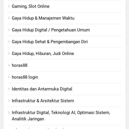
Gaming, Slot Online
Gaya Hidup & Manajemen Waktu
Gaya Hidup Digital / Pengetahuan Umum
Gaya Hidup Sehat & Pengembangan Diri
Gaya Hidup, Hiburan, Judi Online
horas88
horas88 login
Identitas dan Antarmuka Digital
Infrastruktur & Arsitektur Sistem
Infrastruktur Digital, Teknologi AI, Optimasi Sistem,
Analitik Jaringan