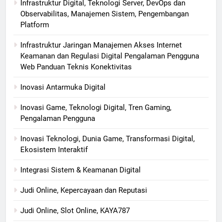
Infrastruktur Digital, Teknologi Server, DevOps dan
Observabilitas, Manajemen Sistem, Pengembangan
Platform
Infrastruktur Jaringan Manajemen Akses Internet
Keamanan dan Regulasi Digital Pengalaman Pengguna
Web Panduan Teknis Konektivitas
Inovasi Antarmuka Digital
Inovasi Game, Teknologi Digital, Tren Gaming,
Pengalaman Pengguna
Inovasi Teknologi, Dunia Game, Transformasi Digital,
Ekosistem Interaktif
Integrasi Sistem & Keamanan Digital
Judi Online, Kepercayaan dan Reputasi
Judi Online, Slot Online, KAYA787