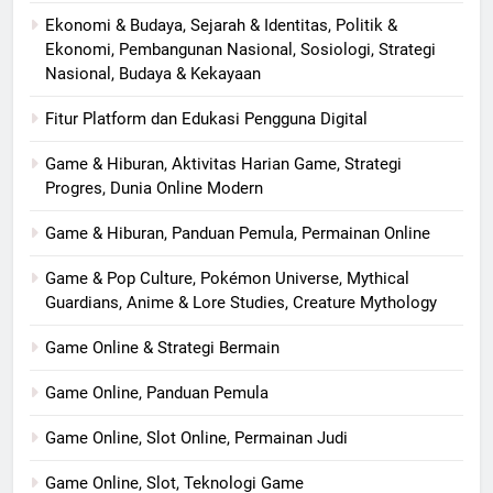
Ekonomi & Budaya, Sejarah & Identitas, Politik &
Ekonomi, Pembangunan Nasional, Sosiologi, Strategi
Nasional, Budaya & Kekayaan
Fitur Platform dan Edukasi Pengguna Digital
Game & Hiburan, Aktivitas Harian Game, Strategi
Progres, Dunia Online Modern
Game & Hiburan, Panduan Pemula, Permainan Online
Game & Pop Culture, Pokémon Universe, Mythical
Guardians, Anime & Lore Studies, Creature Mythology
Game Online & Strategi Bermain
Game Online, Panduan Pemula
Game Online, Slot Online, Permainan Judi
Game Online, Slot, Teknologi Game