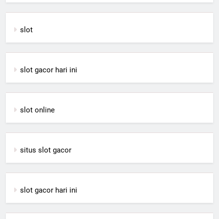
slot
slot gacor hari ini
slot online
situs slot gacor
slot gacor hari ini