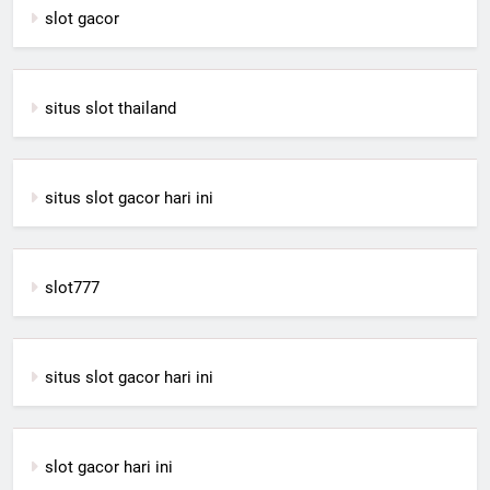
slot gacor
situs slot thailand
situs slot gacor hari ini
slot777
situs slot gacor hari ini
slot gacor hari ini