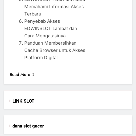
Memahami Informasi Akses
Terbaru
Penyebab Akses
EDWINSLOT Lambat dan
Cara Mengatasinya
Panduan Membersihkan
Cache Browser untuk Akses
Platform Digital
Read More
LINK SLOT
dana slot gacor