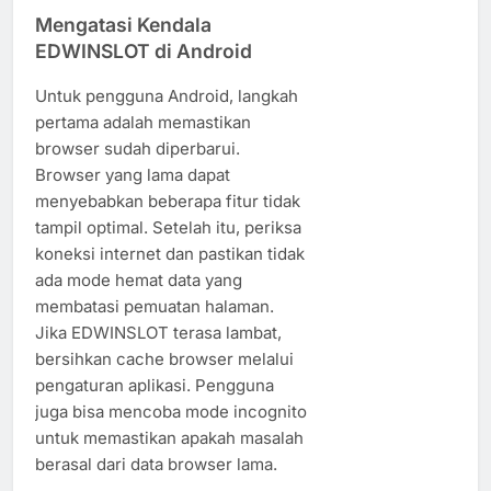
Mengatasi Kendala
EDWINSLOT di Android
Untuk pengguna Android, langkah
pertama adalah memastikan
browser sudah diperbarui.
Browser yang lama dapat
menyebabkan beberapa fitur tidak
tampil optimal. Setelah itu, periksa
koneksi internet dan pastikan tidak
ada mode hemat data yang
membatasi pemuatan halaman.
Jika EDWINSLOT terasa lambat,
bersihkan cache browser melalui
pengaturan aplikasi. Pengguna
juga bisa mencoba mode incognito
untuk memastikan apakah masalah
berasal dari data browser lama.