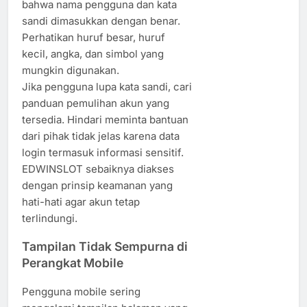
bahwa nama pengguna dan kata
sandi dimasukkan dengan benar.
Perhatikan huruf besar, huruf
kecil, angka, dan simbol yang
mungkin digunakan.
Jika pengguna lupa kata sandi, cari
panduan pemulihan akun yang
tersedia. Hindari meminta bantuan
dari pihak tidak jelas karena data
login termasuk informasi sensitif.
EDWINSLOT sebaiknya diakses
dengan prinsip keamanan yang
hati-hati agar akun tetap
terlindungi.
Tampilan Tidak Sempurna di
Perangkat Mobile
Pengguna mobile sering