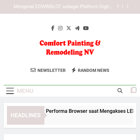
Skip
Mengenal LEBAH4D sebagai Platform Digital
to
yang Adaptif bagi Pengguna Modern
content
Cara Memahami Sistem dan Fitur KAYA787
secara Bertahap untuk Penggunaan yang Lebih
Terarah
Panduan Menjaga Performa Browser saat
Mengakses LEBAH4D
Mengenal EDWINSLOT sebagai Platform Digital
yang Adaptif bagi Pengguna Modern
Comfort Painting
Mengenal LEBAH4D sebagai Platform Digital
Renovasi Rumah Anda Dengan Comfort
yang Adaptif bagi Pengguna Modern
NEWSLETTER
RANDOM NEWS
& Remodeling
Painting And Remodeling NV. Layanan
Cara Memahami Sistem dan Fitur KAYA787
secara Bertahap untuk Penggunaan yang Lebih
Profesional Untuk Hasil Maksimal.
Terarah
NV
MENU
nduan Menjaga Performa Browser saat Mengakses LEBAH4D
HEADLINES
Weeks Ago