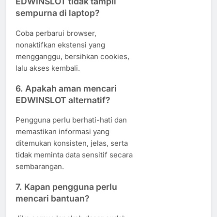
EDWINSLOT tidak tampil
sempurna di laptop?
Coba perbarui browser,
nonaktifkan ekstensi yang
mengganggu, bersihkan cookies,
lalu akses kembali.
6. Apakah aman mencari
EDWINSLOT alternatif?
Pengguna perlu berhati-hati dan
memastikan informasi yang
ditemukan konsisten, jelas, serta
tidak meminta data sensitif secara
sembarangan.
7. Kapan pengguna perlu
mencari bantuan?