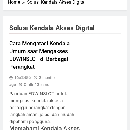
Home
Solusi Kendala Akses Digital
Solusi Kendala Akses Digital
Cara Mengatasi Kendala
Umum saat Mengakses
EDWINSLOT di Berbagai
Perangkat
16e2486
2 months
ago
0
13 mins
Panduan EDWINSLOT untuk
mengatasi kendala akses di
berbagai perangkat dengan
langkah aman, jelas, dan mudah
dipahami pengguna.
Memahami Kendala Akses