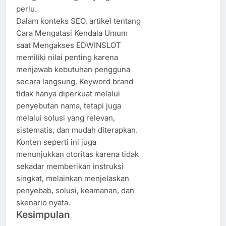
perlu.
Dalam konteks SEO, artikel tentang
Cara Mengatasi Kendala Umum
saat Mengakses EDWINSLOT
memiliki nilai penting karena
menjawab kebutuhan pengguna
secara langsung. Keyword brand
tidak hanya diperkuat melalui
penyebutan nama, tetapi juga
melalui solusi yang relevan,
sistematis, dan mudah diterapkan.
Konten seperti ini juga
menunjukkan otoritas karena tidak
sekadar memberikan instruksi
singkat, melainkan menjelaskan
penyebab, solusi, keamanan, dan
skenario nyata.
Kesimpulan