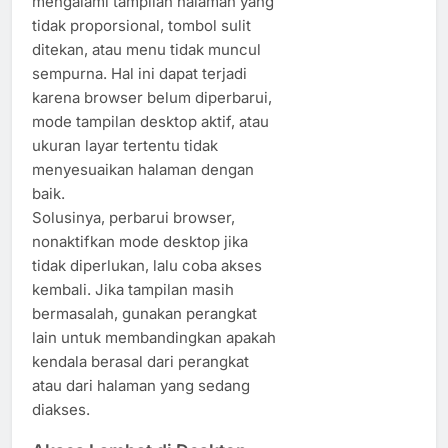
mengalami tampilan halaman yang
tidak proporsional, tombol sulit
ditekan, atau menu tidak muncul
sempurna. Hal ini dapat terjadi
karena browser belum diperbarui,
mode tampilan desktop aktif, atau
ukuran layar tertentu tidak
menyesuaikan halaman dengan
baik.
Solusinya, perbarui browser,
nonaktifkan mode desktop jika
tidak diperlukan, lalu coba akses
kembali. Jika tampilan masih
bermasalah, gunakan perangkat
lain untuk membandingkan apakah
kendala berasal dari perangkat
atau dari halaman yang sedang
diakses.