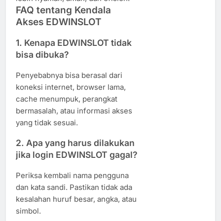
FAQ tentang Kendala
Akses EDWINSLOT
1. Kenapa EDWINSLOT tidak
bisa dibuka?
Penyebabnya bisa berasal dari
koneksi internet, browser lama,
cache menumpuk, perangkat
bermasalah, atau informasi akses
yang tidak sesuai.
2. Apa yang harus dilakukan
jika login EDWINSLOT gagal?
Periksa kembali nama pengguna
dan kata sandi. Pastikan tidak ada
kesalahan huruf besar, angka, atau
simbol.