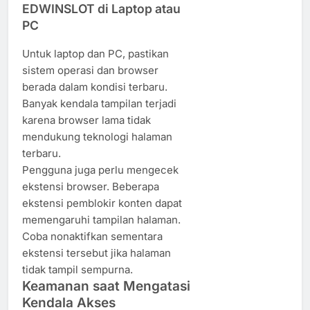
EDWINSLOT di Laptop atau
PC
Untuk laptop dan PC, pastikan
sistem operasi dan browser
berada dalam kondisi terbaru.
Banyak kendala tampilan terjadi
karena browser lama tidak
mendukung teknologi halaman
terbaru.
Pengguna juga perlu mengecek
ekstensi browser. Beberapa
ekstensi pemblokir konten dapat
memengaruhi tampilan halaman.
Coba nonaktifkan sementara
ekstensi tersebut jika halaman
tidak tampil sempurna.
Keamanan saat Mengatasi
Kendala Akses