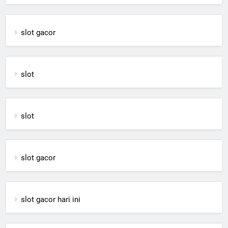
slot gacor
slot
slot
slot gacor
slot gacor hari ini