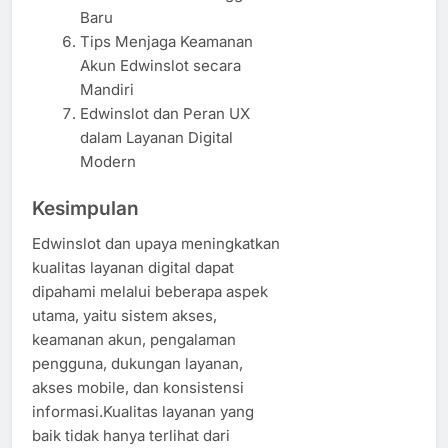
Baru
Tips Menjaga Keamanan
Akun Edwinslot secara
Mandiri
Edwinslot dan Peran UX
dalam Layanan Digital
Modern
Kesimpulan
Edwinslot dan upaya meningkatkan
kualitas layanan digital dapat
dipahami melalui beberapa aspek
utama, yaitu sistem akses,
keamanan akun, pengalaman
pengguna, dukungan layanan,
akses mobile, dan konsistensi
informasi.Kualitas layanan yang
baik tidak hanya terlihat dari