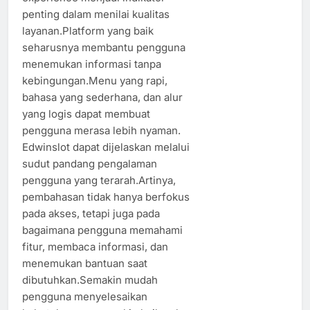
penting dalam menilai kualitas
layanan.Platform yang baik
seharusnya membantu pengguna
menemukan informasi tanpa
kebingungan.Menu yang rapi,
bahasa yang sederhana, dan alur
yang logis dapat membuat
pengguna merasa lebih nyaman.
Edwinslot dapat dijelaskan melalui
sudut pandang pengalaman
pengguna yang terarah.Artinya,
pembahasan tidak hanya berfokus
pada akses, tetapi juga pada
bagaimana pengguna memahami
fitur, membaca informasi, dan
menemukan bantuan saat
dibutuhkan.Semakin mudah
pengguna menyelesaikan