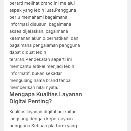
berarti melihat brand ini melalui
aspek yang lebih luas.Pengguna
perlu memahami bagaimana
informasi disusun, bagaimana
akses dijelaskan, bagaimana
keamanan akun diperhatikan, dan
bagaimana pengalaman pengguna
dapat dibuat lebih
terarah.Pendekatan seperti ini
membantu artikel menjadi lebih
informatif, bukan sekadar
mengulang nama brand tanpa
memberikan nilai nyata.
Mengapa Kualitas Layanan
Digital Penting?
Kualitas layanan digital berkaitan
langsung dengan kepercayaan
pengguna.Sebuah platform yang