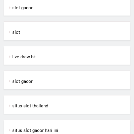
slot gacor
slot
live draw hk
slot gacor
situs slot thailand
situs slot gacor hari ini