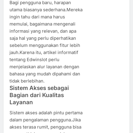
Bagi pengguna baru, harapan
utama biasanya sederhana.Mereka
ingin tahu dari mana harus
memulai, bagaimana mengenali
informasi yang relevan, dan apa
saja hal yang perlu diperhatikan
sebelum menggunakan fitur lebih
jauh.Karena itu, artikel informatif
tentang Edwinslot perlu
menjelaskan alur layanan dengan
bahasa yang mudah dipahami dan
tidak berlebihan.
Sistem Akses sebagai
Bagian dari Kualitas
Layanan
Sistem akses adalah pintu pertama
dalam pengalaman pengguna.Jika
akses terasa rumit, pengguna bisa