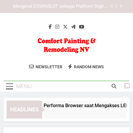
Skip
Mengenal LEBAH4D sebagai Platform Digital
to
yang Adaptif bagi Pengguna Modern
content
Cara Memahami Sistem dan Fitur KAYA787
secara Bertahap untuk Penggunaan yang Lebih
Terarah
Panduan Menjaga Performa Browser saat
Mengakses LEBAH4D
Mengenal EDWINSLOT sebagai Platform Digital
yang Adaptif bagi Pengguna Modern
Comfort Painting
Mengenal LEBAH4D sebagai Platform Digital
Renovasi Rumah Anda Dengan Comfort
yang Adaptif bagi Pengguna Modern
NEWSLETTER
RANDOM NEWS
& Remodeling
Painting And Remodeling NV. Layanan
Cara Memahami Sistem dan Fitur KAYA787
secara Bertahap untuk Penggunaan yang Lebih
Profesional Untuk Hasil Maksimal.
Terarah
NV
MENU
nduan Menjaga Performa Browser saat Mengakses LEBAH4D
HEADLINES
Weeks Ago