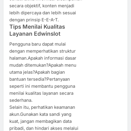
secara objektif, konten menjadi
lebih dipercaya dan lebih sesuai
dengan prinsip E-E-A-T.
Tips Menilai Kualitas
Layanan Edwinslot
Pengguna baru dapat mulai
dengan memperhatikan struktur
halaman.Apakah informasi dasar
mudah ditemukan?Apakah menu
utama jelas?Apakah bagian
bantuan tersedia?Pertanyaan
seperti ini membantu pengguna
menilai kualitas layanan secara
sederhana.
Selain itu, perhatikan keamanan
akun.Gunakan kata sandi yang
kuat, jangan membagikan data
pribadi, dan hindari akses melalui