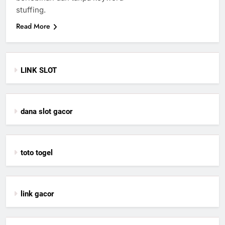
stuffing.
Read More
LINK SLOT
dana slot gacor
toto togel
link gacor