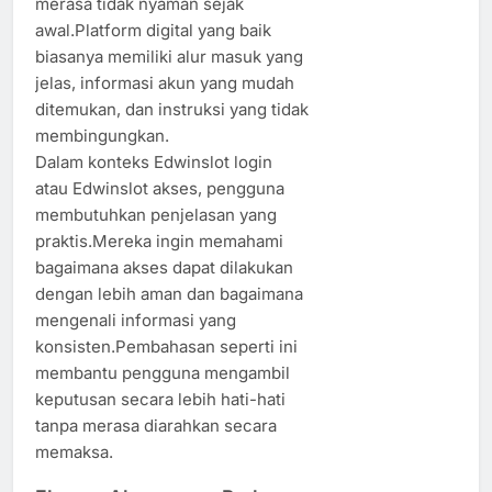
merasa tidak nyaman sejak
awal.Platform digital yang baik
biasanya memiliki alur masuk yang
jelas, informasi akun yang mudah
ditemukan, dan instruksi yang tidak
membingungkan.
Dalam konteks Edwinslot login
atau Edwinslot akses, pengguna
membutuhkan penjelasan yang
praktis.Mereka ingin memahami
bagaimana akses dapat dilakukan
dengan lebih aman dan bagaimana
mengenali informasi yang
konsisten.Pembahasan seperti ini
membantu pengguna mengambil
keputusan secara lebih hati-hati
tanpa merasa diarahkan secara
memaksa.