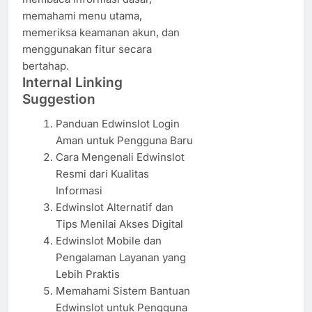
memahami menu utama,
memeriksa keamanan akun, dan
menggunakan fitur secara
bertahap.
Internal Linking
Suggestion
Panduan Edwinslot Login
Aman untuk Pengguna Baru
Cara Mengenali Edwinslot
Resmi dari Kualitas
Informasi
Edwinslot Alternatif dan
Tips Menilai Akses Digital
Edwinslot Mobile dan
Pengalaman Layanan yang
Lebih Praktis
Memahami Sistem Bantuan
Edwinslot untuk Pengguna