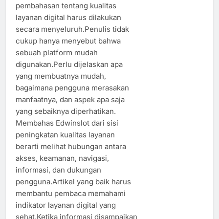
pembahasan tentang kualitas
layanan digital harus dilakukan
secara menyeluruh.Penulis tidak
cukup hanya menyebut bahwa
sebuah platform mudah
digunakan.Perlu dijelaskan apa
yang membuatnya mudah,
bagaimana pengguna merasakan
manfaatnya, dan aspek apa saja
yang sebaiknya diperhatikan.
Membahas Edwinslot dari sisi
peningkatan kualitas layanan
berarti melihat hubungan antara
akses, keamanan, navigasi,
informasi, dan dukungan
pengguna.Artikel yang baik harus
membantu pembaca memahami
indikator layanan digital yang
sehat.Ketika informasi disampaikan