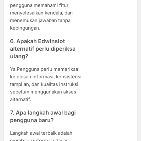
pengguna memahami fitur,
menyelesaikan kendala, dan
menemukan jawaban tanpa
kebingungan.
6. Apakah Edwinslot
alternatif perlu diperiksa
ulang?
Ya.Pengguna perlu memeriksa
kejelasan informasi, konsistensi
tampilan, dan kualitas instruksi
sebelum menggunakan akses
alternatif.
7. Apa langkah awal bagi
pengguna baru?
Langkah awal terbaik adalah
membaca informasi dasar,