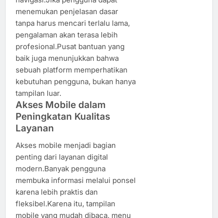
menemukan penjelasan dasar
tanpa harus mencari terlalu lama,
pengalaman akan terasa lebih
profesional.Pusat bantuan yang
baik juga menunjukkan bahwa
sebuah platform memperhatikan
kebutuhan pengguna, bukan hanya
tampilan luar.
Akses Mobile dalam
Peningkatan Kualitas
Layanan
Akses mobile menjadi bagian
penting dari layanan digital
modern.Banyak pengguna
membuka informasi melalui ponsel
karena lebih praktis dan
fleksibel.Karena itu, tampilan
mobile yang mudah dibaca, menu