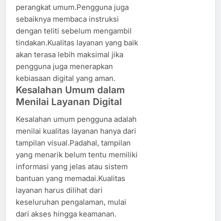
perangkat umum.Pengguna juga
sebaiknya membaca instruksi
dengan teliti sebelum mengambil
tindakan.Kualitas layanan yang baik
akan terasa lebih maksimal jika
pengguna juga menerapkan
kebiasaan digital yang aman.
Kesalahan Umum dalam
Menilai Layanan Digital
Kesalahan umum pengguna adalah
menilai kualitas layanan hanya dari
tampilan visual.Padahal, tampilan
yang menarik belum tentu memiliki
informasi yang jelas atau sistem
bantuan yang memadai.Kualitas
layanan harus dilihat dari
keseluruhan pengalaman, mulai
dari akses hingga keamanan.