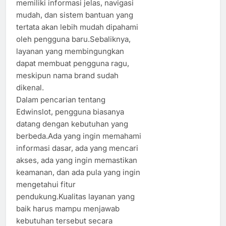
memiliki informasi jelas, navigasi
mudah, dan sistem bantuan yang
tertata akan lebih mudah dipahami
oleh pengguna baru.Sebaliknya,
layanan yang membingungkan
dapat membuat pengguna ragu,
meskipun nama brand sudah
dikenal.
Dalam pencarian tentang
Edwinslot, pengguna biasanya
datang dengan kebutuhan yang
berbeda.Ada yang ingin memahami
informasi dasar, ada yang mencari
akses, ada yang ingin memastikan
keamanan, dan ada pula yang ingin
mengetahui fitur
pendukung.Kualitas layanan yang
baik harus mampu menjawab
kebutuhan tersebut secara