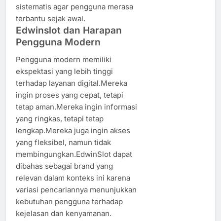
sistematis agar pengguna merasa
terbantu sejak awal.
Edwinslot dan Harapan
Pengguna Modern
Pengguna modern memiliki
ekspektasi yang lebih tinggi
terhadap layanan digital.Mereka
ingin proses yang cepat, tetapi
tetap aman.Mereka ingin informasi
yang ringkas, tetapi tetap
lengkap.Mereka juga ingin akses
yang fleksibel, namun tidak
membingungkan.EdwinSlot dapat
dibahas sebagai brand yang
relevan dalam konteks ini karena
variasi pencariannya menunjukkan
kebutuhan pengguna terhadap
kejelasan dan kenyamanan.