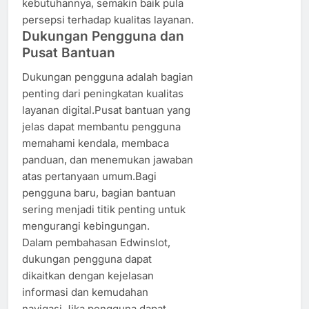
kebutuhannya, semakin baik pula
persepsi terhadap kualitas layanan.
Dukungan Pengguna dan
Pusat Bantuan
Dukungan pengguna adalah bagian
penting dari peningkatan kualitas
layanan digital.Pusat bantuan yang
jelas dapat membantu pengguna
memahami kendala, membaca
panduan, dan menemukan jawaban
atas pertanyaan umum.Bagi
pengguna baru, bagian bantuan
sering menjadi titik penting untuk
mengurangi kebingungan.
Dalam pembahasan Edwinslot,
dukungan pengguna dapat
dikaitkan dengan kejelasan
informasi dan kemudahan
navigasi.Jika pengguna dapat