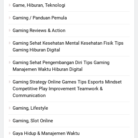
Game, Hiburan, Teknologi
Gaming / Panduan Pemula
Gaming Reviews & Action
Gaming Sehat Kesehatan Mental Kesehatan Fisik Tips
Gaming Hiburan Digital
Gaming Sehat Pengembangan Diri Tips Gaming
Manajemen Waktu Hiburan Digital
Gaming Strategy Online Games Tips Esports Mindset
Competitive Play Improvement Teamwork &
Communication
Gaming, Lifestyle
Gaming, Slot Online
Gaya Hidup & Manajemen Waktu