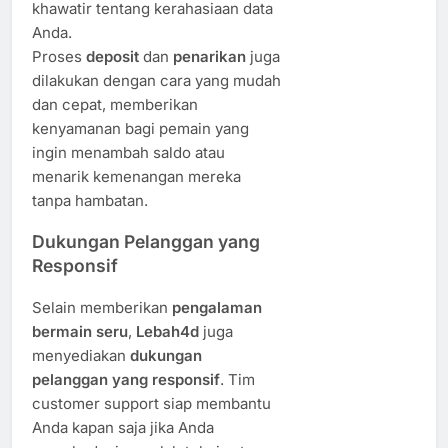
khawatir tentang kerahasiaan data
Anda.
Proses
deposit
dan
penarikan
juga
dilakukan dengan cara yang mudah
dan cepat, memberikan
kenyamanan bagi pemain yang
ingin menambah saldo atau
menarik kemenangan mereka
tanpa hambatan.
Dukungan Pelanggan yang
Responsif
Selain memberikan
pengalaman
bermain seru
,
Lebah4d
juga
menyediakan
dukungan
pelanggan yang responsif
. Tim
customer support siap membantu
Anda kapan saja jika Anda