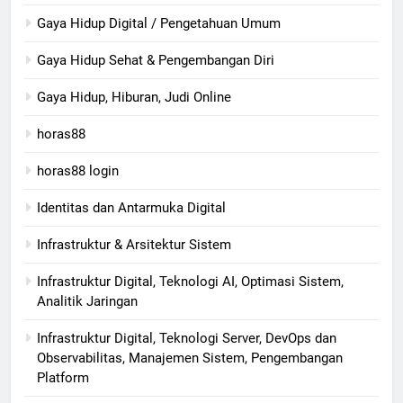
Gaya Hidup Digital / Pengetahuan Umum
Gaya Hidup Sehat & Pengembangan Diri
Gaya Hidup, Hiburan, Judi Online
horas88
horas88 login
Identitas dan Antarmuka Digital
Infrastruktur & Arsitektur Sistem
Infrastruktur Digital, Teknologi AI, Optimasi Sistem,
Analitik Jaringan
Infrastruktur Digital, Teknologi Server, DevOps dan
Observabilitas, Manajemen Sistem, Pengembangan
Platform