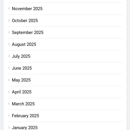
November 2025
October 2025
September 2025
August 2025
July 2025
June 2025
May 2025
April 2025
March 2025
February 2025
January 2025