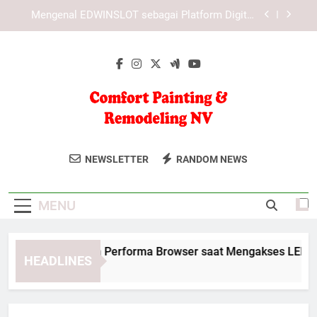
Skip
Mengenal LEBAH4D sebagai Platform Digital
to
yang Adaptif bagi Pengguna Modern
content
Cara Memahami Sistem dan Fitur KAYA787
secara Bertahap untuk Penggunaan yang Lebih
Terarah
Panduan Menjaga Performa Browser saat
Mengakses LEBAH4D
Mengenal EDWINSLOT sebagai Platform Digital
yang Adaptif bagi Pengguna Modern
Comfort Painting
Mengenal LEBAH4D sebagai Platform Digital
Renovasi Rumah Anda Dengan Comfort
yang Adaptif bagi Pengguna Modern
NEWSLETTER
RANDOM NEWS
& Remodeling
Painting And Remodeling NV. Layanan
Cara Memahami Sistem dan Fitur KAYA787
secara Bertahap untuk Penggunaan yang Lebih
Profesional Untuk Hasil Maksimal.
Terarah
NV
MENU
nduan Menjaga Performa Browser saat Mengakses LEBAH4D
HEADLINES
Weeks Ago