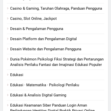
Casino & Gaming, Taruhan Olahraga, Panduan Pengguna
Casino, Slot Online, Jackpot
Desain & Pengalaman Pengguna
Desain Platform dan Pengalaman Digital
Desain Website dan Pengalaman Pengguna
Dunia Pokémon Psikologi Fiksi Strategi dan Pertarungan
Analisis Perilaku Fantasi dan Imajinasi Edukasi Populer
Edukasi
Edukasi · Matematika · Psikologi Perilaku
Edukasi & Analisis Digital Gaming
Edukasi Keamanan Siber Panduan Login Aman
Perlindungan Identitas Digital Praktik Privasi Online