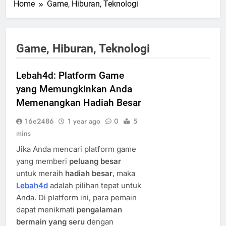
Home
Game, Hiburan, Teknologi
Game, Hiburan, Teknologi
Lebah4d: Platform Game
yang Memungkinkan Anda
Memenangkan Hadiah Besar
16e2486
1 year ago
0
5
mins
Jika Anda mencari platform game
yang memberi
peluang besar
untuk meraih
hadiah besar
, maka
Lebah4d
adalah pilihan tepat untuk
Anda. Di platform ini, para pemain
dapat menikmati
pengalaman
bermain yang seru
dengan