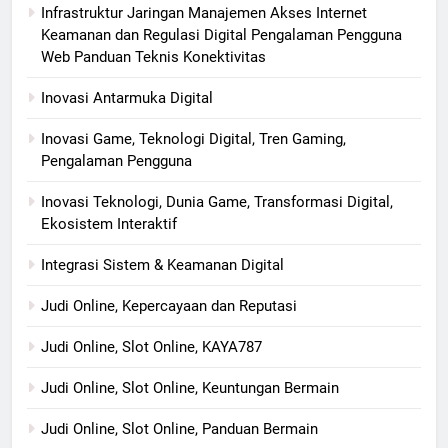
Infrastruktur Jaringan Manajemen Akses Internet
Keamanan dan Regulasi Digital Pengalaman Pengguna
Web Panduan Teknis Konektivitas
Inovasi Antarmuka Digital
Inovasi Game, Teknologi Digital, Tren Gaming,
Pengalaman Pengguna
Inovasi Teknologi, Dunia Game, Transformasi Digital,
Ekosistem Interaktif
Integrasi Sistem & Keamanan Digital
Judi Online, Kepercayaan dan Reputasi
Judi Online, Slot Online, KAYA787
Judi Online, Slot Online, Keuntungan Bermain
Judi Online, Slot Online, Panduan Bermain