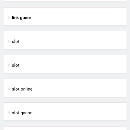
link gacor
slot
slot
slot online
slot gacor