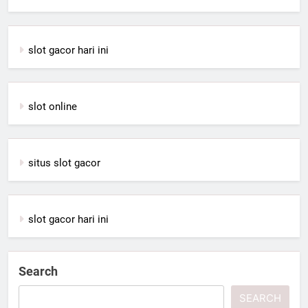
slot gacor hari ini
slot online
situs slot gacor
slot gacor hari ini
Search
SEARCH