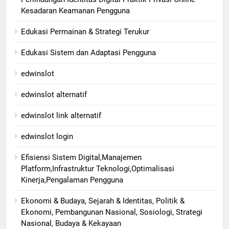
Kesadaran Keamanan Pengguna
Edukasi Permainan & Strategi Terukur
Edukasi Sistem dan Adaptasi Pengguna
edwinslot
edwinslot alternatif
edwinslot link alternatif
edwinslot login
Efisiensi Sistem Digital,Manajemen
Platform,Infrastruktur Teknologi,Optimalisasi
Kinerja,Pengalaman Pengguna
Ekonomi & Budaya, Sejarah & Identitas, Politik &
Ekonomi, Pembangunan Nasional, Sosiologi, Strategi
Nasional, Budaya & Kekayaan