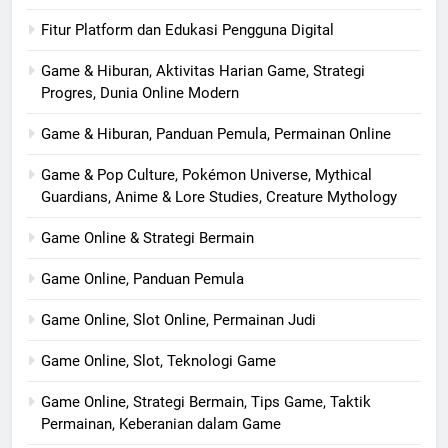
Fitur Platform dan Edukasi Pengguna Digital
Game & Hiburan, Aktivitas Harian Game, Strategi
Progres, Dunia Online Modern
Game & Hiburan, Panduan Pemula, Permainan Online
Game & Pop Culture, Pokémon Universe, Mythical
Guardians, Anime & Lore Studies, Creature Mythology
Game Online & Strategi Bermain
Game Online, Panduan Pemula
Game Online, Slot Online, Permainan Judi
Game Online, Slot, Teknologi Game
Game Online, Strategi Bermain, Tips Game, Taktik
Permainan, Keberanian dalam Game