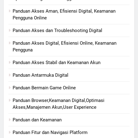
Panduan Akses Aman, Efisiensi Digital, Keamanan
Pengguna Online
Panduan Akses dan Troubleshooting Digital
Panduan Akses Digital, Efisiensi Online, Keamanan
Pengguna
Panduan Akses Stabil dan Keamanan Akun
Panduan Antarmuka Digital
Panduan Bermain Game Online
Panduan Browser,Keamanan Digital,Optimasi
Akses,Manajemen Akun,User Experience
Panduan dan Keamanan
Panduan Fitur dan Navigasi Platform