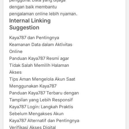
dengan baik membantu
pengalaman online lebih nyaman.
Internal Linking
Suggestion
Kaya787 dan Pentingnya
Keamanan Data dalam Aktivitas
Online
Panduan Kaya787 Resmi agar
Tidak Salah Memilih Halaman
Akses
Tips Aman Mengelola Akun Saat
Menggunakan Kaya787
Panduan Kaya787 Terbaru dengan
Tampilan yang Lebih Responsif
Kaya787 Login: Langkah Praktis
Sebelum Mengakses Akun
Kaya787 Alternatif dan Pentingnya
Verifikasi Akses Digital