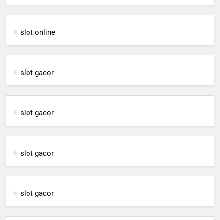
slot online
slot gacor
slot gacor
slot gacor
slot gacor