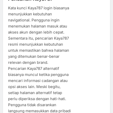
Kata kunci Kaya787 login biasanya
menunjukkan kebutuhan
navigational. Pengguna ingin
menemukan halaman masuk atau
akses akun dengan lebih cepat.
Sementara itu, pencarian Kaya787
resmi menunjukkan kebutuhan
untuk memastikan bahwa halaman
yang ditemukan benar-benar
relevan dengan brand.
Pencarian Kaya787 alternatif
biasanya muncul ketika pengguna
mencari informasi cadangan atau
opsi akses lain. Meski begitu,
setiap halaman alternatif tetap
perlu diperiksa dengan hati-hati.
Pengguna tidak disarankan
langsung memasukkan data pribadi