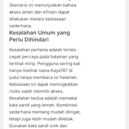
Skenario ini menunjukkan bahwa
akses aman dan efisien dapat
dilakukan melalui kebiasaan
sederhana.
Kesalahan Umum yang
Perlu Dihindari
Kesalahan pertama adalah terlalu
cepat percaya pada halaman yang
terlihat mirip. Pengguna sering kali
hanya melihat nama Kaya787 di
judul tanpa membaca isi halaman.
Kebiasaan ini dapat meningkatkan
risiko salah memilih akses.
Kesalahan kedua adalah memakai
kata sandi yang lemah. Kombinasi
sederhana memang mudah diingat,
tetapi juga lebih mudah ditebak.
Gunakan kata sandi unik dan