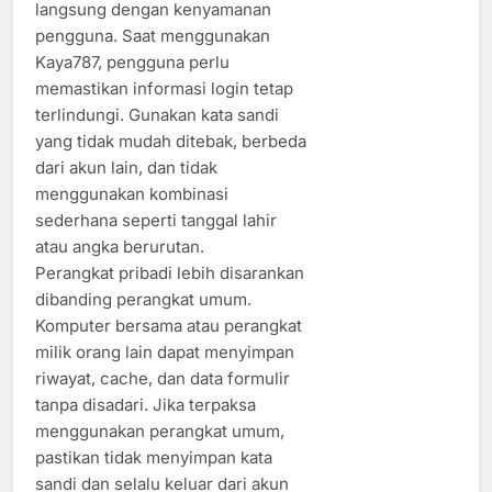
langsung dengan kenyamanan
pengguna. Saat menggunakan
Kaya787, pengguna perlu
memastikan informasi login tetap
terlindungi. Gunakan kata sandi
yang tidak mudah ditebak, berbeda
dari akun lain, dan tidak
menggunakan kombinasi
sederhana seperti tanggal lahir
atau angka berurutan.
Perangkat pribadi lebih disarankan
dibanding perangkat umum.
Komputer bersama atau perangkat
milik orang lain dapat menyimpan
riwayat, cache, dan data formulir
tanpa disadari. Jika terpaksa
menggunakan perangkat umum,
pastikan tidak menyimpan kata
sandi dan selalu keluar dari akun