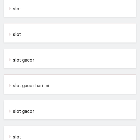
slot
slot
slot gacor
slot gacor hari ini
slot gacor
slot